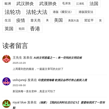
武汉肺炎
武漢肺炎
法国
歐洲
毛泽东
江泽民
法轮功
法轮大法
港版《國安法》
港版国安法
美国
疫情
生活
章天亮
習近平
美
美国大选
英
香港
英国
轮回
读者留言
王先生
发表在
AI的文明意蕴之一：单一空间的文明症候
2025-10-20
上周看到您的频道，一篇篇文章写的太好了
uslivjunoji
发表在
印度疫情海啸 欧洲议会呼吁停止航班入境
2022-08-30
新冠病毒一直在变种，真是太可怕了
royal blue
发表在
（独家）【我的比利时生活日记 5】 婆婆给我买了一双布
鞋