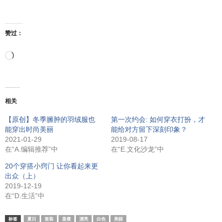
赞过：
正
在
相关
加
【原创】冬季臃肿的羽绒服也
第一次约会: 如何穿衣打扮，才
能穿出时尚美丽
能给对方留下深刻印象？
载…
2021-01-29
2019-08-17
在“A.编辑推荐”中
在“E.文化沙龙”中
20个穿搭小窍门 让你看起来更
出众（上）
2019-12-19
在“D.生活”中
标签
夏日
套装
显瘦
漂亮
白色
美丽