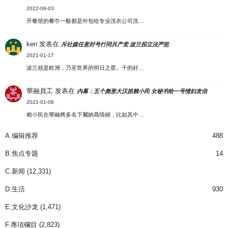
2022-08-03
开餐馆的餐巾一般都是外包给专业洗衣公司洗…
ken
发表在
斥社媒任意封号行同共产党 波兰拟立法严惩
2021-01-17
波兰就是欧洲，乃至世界的明日之星。干的好…
華融員工
发表在
内幕：五个彪形大汉抓赖小民 女秘书给一号情妇发信
2021-01-08
賴小民在華融將多名下屬納爲情婦，比如其中…
A.编辑推荐
488
B.焦点专题
14
C.新闻
(12,331)
D.生活
930
E.文化沙龙
(1,471)
F.專項欄目
(2,823)