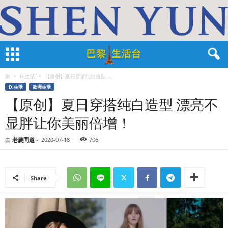
家
D.生活
【原创】夏日穿搭纯白造型 ...
D.生活
歐洲生活
【原创】夏日穿搭纯白造型 漂亮不
显胖让你美丽倍增！
由
老農問道
-
2020-07-18
706
Share