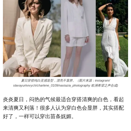
夏日穿搭纯白灵感造型，漂亮不显胖。（图片来源：instagram/
slavayurkevych/charlene_0109/nastazia_photography 欧洲希望之声合成)
炎炎夏日，闷热的气候最适合穿搭清爽的白色，看起
来清爽又利落！很多人认为穿白色会显胖，其实搭配
好了，一样可以穿出苗条妩媚。