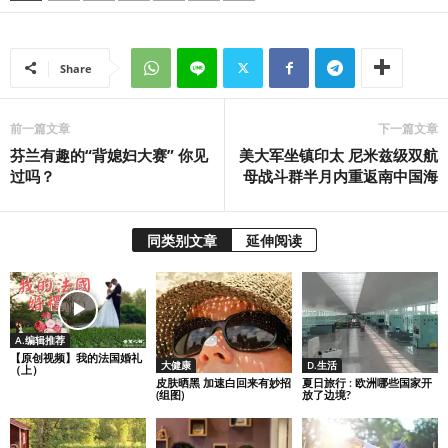
Share
前一篇文章
下一篇文章
芬兰有趣的“背媳妇大赛” 你见
美大军坐镇印太 尼米兹级双航
过吗？
母战斗群半月内重返南中国海
同类别文章
延伸阅读
A.编辑推荐
【原创视频】我的法国婚礼
大健康
D.生活
（上）
皮肤晒黑 加速白回来有妙招
夏日旅行 : 欧洲哪些国家开
(组图)
放了边境?