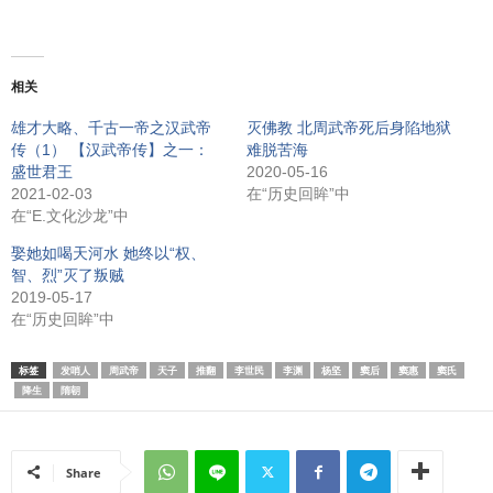
相关
雄才大略、千古一帝之汉武帝
灭佛教 北周武帝死后身陷地狱
传（1） 【汉武帝传】之一：
难脱苦海
盛世君王
2020-05-16
2021-02-03
在“历史回眸”中
在“E.文化沙龙”中
娶她如喝天河水 她终以“权、
智、烈”灭了叛贼
2019-05-17
在“历史回眸”中
标签
发哨人
周武帝
天子
推翻
李世民
李渊
杨坚
窦后
窦惠
窦氏
降生
隋朝
Share