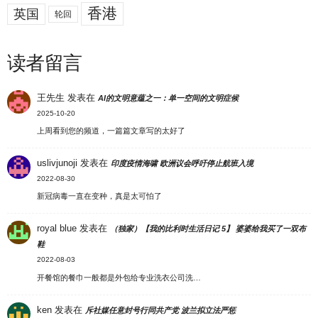
香港
英国
轮回
读者留言
王先生
发表在
AI的文明意蕴之一：单一空间的文明症候
2025-10-20
上周看到您的频道，一篇篇文章写的太好了
uslivjunoji
发表在
印度疫情海啸 欧洲议会呼吁停止航班入境
2022-08-30
新冠病毒一直在变种，真是太可怕了
royal blue
发表在
（独家）【我的比利时生活日记 5】 婆婆给我买了一双布
鞋
2022-08-03
开餐馆的餐巾一般都是外包给专业洗衣公司洗…
ken
发表在
斥社媒任意封号行同共产党 波兰拟立法严惩