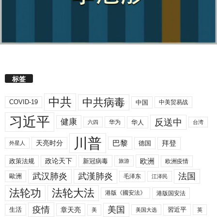
标签
中共
中共病毒
COVID-19
中国
中美贸易战
习近平
反送中
健康
华人
华为
六四
台湾
川普
拜登
天亮时分
巴黎
德国
外星人
欧洲
政策法规
政论天下
新冠病毒
欧洲疫情
旅游
武汉肺炎
武漢肺炎
法国
歐洲
毛泽东
江泽民
法轮功
法轮大法
港版《國安法》
港版国安法
美国
疫情
生活
章天亮
習近平
美
美国大选
英