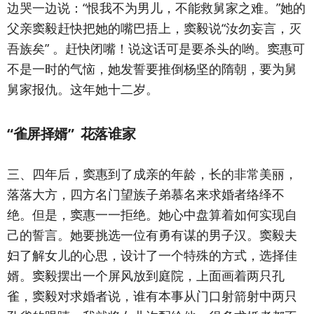
边哭一边说：“恨我不为男儿，不能救舅家之难。”她的
父亲窦毅赶快把她的嘴巴捂上，窦毅说“汝勿妄言，灭
吾族矣” 。赶快闭嘴！说这话可是要杀头的哟。窦惠可
不是一时的气恼，她发誓要推倒杨坚的隋朝，要为舅
舅家报仇。这年她十二岁。
“雀屏择婿” 花落谁家
三、四年后，窦惠到了成亲的年龄，长的非常美丽，
落落大方，四方名门望族子弟慕名来求婚者络绎不
绝。但是，窦惠一一拒绝。她心中盘算着如何实现自
己的誓言。她要挑选一位有勇有谋的男子汉。窦毅夫
妇了解女儿的心思，设计了一个特殊的方式，选择佳
婿。窦毅摆出一个屏风放到庭院，上面画着两只孔
雀，窦毅对求婚者说，谁有本事从门口射箭射中两只