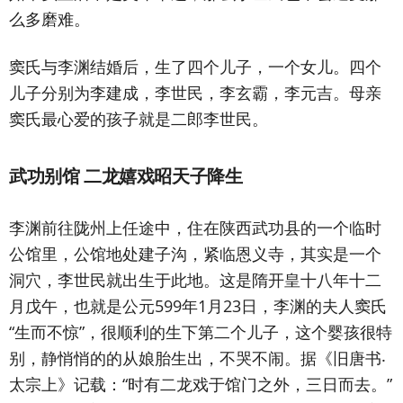
么多磨难。
窦氏与李渊结婚后，生了四个儿子，一个女儿。四个
儿子分别为李建成，李世民，李玄霸，李元吉。母亲
窦氏最心爱的孩子就是二郎李世民。
武功别馆 二龙嬉戏昭天子降生
李渊前往陇州上任途中，住在陕西武功县的一个临时
公馆里，公馆地处建子沟，紧临恩义寺，其实是一个
洞穴，李世民就出生于此地。这是隋开皇十八年十二
月戊午，也就是公元599年1月23日，李渊的夫人窦氏
“生而不惊”，很顺利的生下第二个儿子，这个婴孩很特
别，静悄悄的的从娘胎生出，不哭不闹。据《旧唐书‧
太宗上》记载：“时有二龙戏于馆门之外，三日而去。”