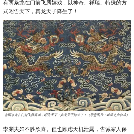
有两条龙在门前飞腾嬉戏，以神奇、祥瑞、特殊的方
式昭告天下，真龙天子降生了！
有两条龙在门前飞腾喜戏，昭告天下：真龙天子降生了！（示意图片：希望之声合成）
李渊夫妇不胜欣喜。但也顾虑天机泄露，告诫家人保