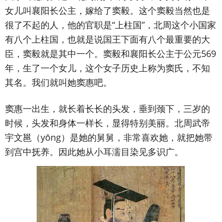
女儿叫襄阳长公主，嫁给了窦毅。这个窦毅当然也是
很了不起的人，他的官职是“上柱国”，北周这个小国家
有八个上柱国，也就是说国王下面有八个最重要的大
臣，窦毅就是其中一个。窦毅和襄阳长公主于公元569
年，生了一个女儿，这个女子历史上称为窦氏，不知
其名。我们就叫她窦惠吧。
窦惠一出生，就长着长长的头发，垂到颈下，三岁的
时候，头发和身体一样长，显得特别美丽。北周武帝
宇文邕（yōng）是她的舅舅，非常喜欢她，就把她带
到宫中抚养。因此她从小耳濡目染见多识广。