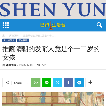
家
历史回眸
推翻隋朝的发哨人竟是个十二...
E.文化沙龙
历史回眸
推翻隋朝的发哨人竟是个十二岁的
女孩
由
老農問道
-
2020-06-18
722
Share