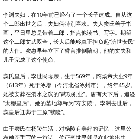
李渊夫妇，在10年前已经有了一个长子建成。自从这
个二郎出世之后，夫妇俩特别喜欢。夫人窦氏善于书
画，平日里总是带着二郎，指点他读书、写字。期望
这个二郎文武双全，长大后能够真正担负起“济世安民”
的大任。窦惠早年立下了誓言推倒隋朝，他的丈夫和
儿子完成了这个使命。
窦氏皇后，李世民母亲，生于569年，隋炀帝大业9年
（613年）死于涿郡（今河北省涿州市），终年45岁。
她被安葬在渭水之滨的“武功别业”。唐有天下后，追谥
“太穆皇后”。她的墓地尊称为“寿安陵”。李渊去世后，
窦皇后迁葬于三原“献陵”。
由于窦氏在杨陵生活，对杨陵有美好的记忆，这里公
布她亲手写的一首诗，佐证李世民就是在此地出生。