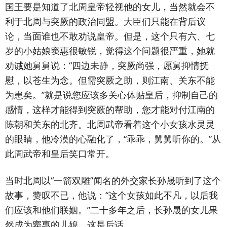
国王要是知道了北周皇帝轻视他的女儿，当然就会不
利于北周与突厥的政治同盟。大臣们只能在背后议
论，当面谁也不敢劝说皇帝。但是，这个只有六、七
岁的小姑娘窦惠很敏锐，觉得这个问题很严重，她就
劝诫她舅舅说：“四边未静，突厥尚强，愿舅抑情抚
慰，以苍生为念。但需突厥之助，则江南、关东不能
为患矣。”就是说您应该多关心体贴皇后，抑制自己的
感情，这样才能得到突厥的帮助，您才能对付江南的
陈朝和关东的北齐。北周武帝看着这个小女孩水灵灵
的眼睛，他冷漠的心融化了，“乖乖，舅舅听你的。”从
此周武帝和皇后笑口常开。
当时北周以“一箭双雕”闻名的外交家长孙晟听到了这个
故事，赞叹不已，他说：“这个女孩如此不凡，以后我
们应该和他们联姻。”二十多年之后，长孙晟的女儿果
然成为窦惠的儿媳。这是后话。