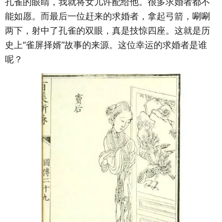
孔雀的眼睛，我就将女儿许配给他。很多求婚者都不
能如愿。而最后一位赶来的求婚者，拿起弓箭，唰唰
两下，射中了孔雀的双眼，真是技惊四座。这就是历
史上“雀屏择婿”故事的来源。这位幸运的求婚者是谁
呢？