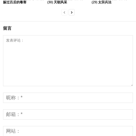
躲过吕后的毒害
(30) 天朝风采
(29) 太宗兵法
留言