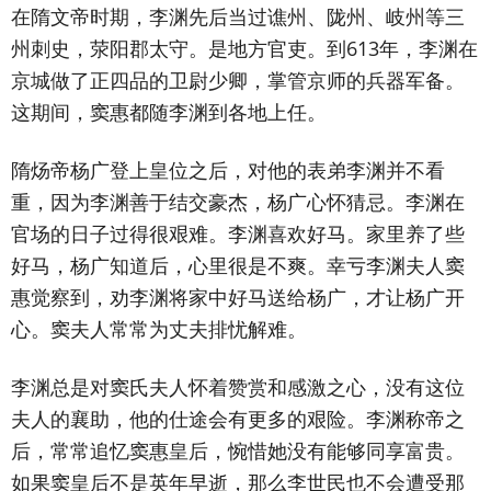
在隋文帝时期，李渊先后当过谯州、陇州、岐州等三
州刺史，荥阳郡太守。是地方官吏。到613年，李渊在
京城做了正四品的卫尉少卿，掌管京师的兵器军备。
这期间，窦惠都随李渊到各地上任。
隋炀帝杨广登上皇位之后，对他的表弟李渊并不看
重，因为李渊善于结交豪杰，杨广心怀猜忌。李渊在
官场的日子过得很艰难。李渊喜欢好马。家里养了些
好马，杨广知道后，心里很是不爽。幸亏李渊夫人窦
惠觉察到，劝李渊将家中好马送给杨广，才让杨广开
心。窦夫人常常为丈夫排忧解难。
李渊总是对窦氏夫人怀着赞赏和感激之心，没有这位
夫人的襄助，他的仕途会有更多的艰险。李渊称帝之
后，常常追忆窦惠皇后，惋惜她没有能够同享富贵。
如果窦皇后不是英年早逝，那么李世民也不会遭受那