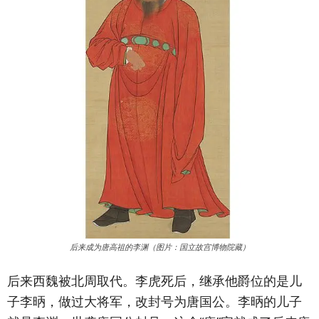
后来成为唐高祖的李渊（图片：国立故宫博物院藏）
后来西魏被北周取代。李虎死后，继承他爵位的是儿
子李昞，做过大将军，改封号为唐国公。李昞的儿子