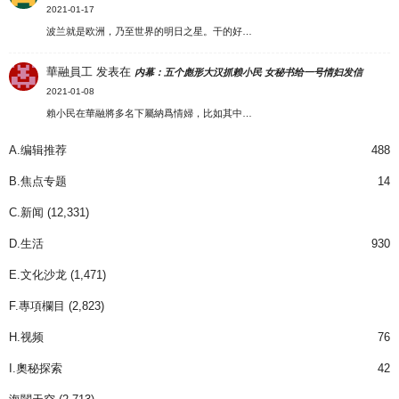
2021-01-17
波兰就是欧洲，乃至世界的明日之星。干的好…
華融員工
发表在
内幕：五个彪形大汉抓赖小民 女秘书给一号情妇发信
2021-01-08
賴小民在華融將多名下屬納爲情婦，比如其中…
A.编辑推荐
488
B.焦点专题
14
C.新闻
(12,331)
D.生活
930
E.文化沙龙
(1,471)
F.專項欄目
(2,823)
H.视频
76
I.奧秘探索
42