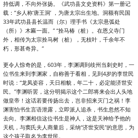
持低调，不向外张扬。《武功县文史资料》第一册记
载：“乡人称‘唐王洞’ ，为唐太宗出生地。洞额有民国
33年武功县县长温而（尔）理手书《太宗悬弧处
（所）》木匾一面。” “拴马椿（桩）。在恩义寺门
外，相传为太宗拴马树（桩），无枝叶，千余年不
朽，形甚奇异。”
更令人惊奇的是，603年，李渊调到歧州当刺史时，一
位书生来到李渊家，自称善于看相，见到4岁的李世民
时说：“龙凤姿容，天日相貌，年二十，必定能济世安
民。”李渊听罢，这分明揭示这个二郎将来会出人头地
做皇帝！这话若要传扬出去，岂非招来灭门之祸！李
渊害怕书生言语泄露，立即派人追杀，书生忽然不知
去向。李渊相信这位书生是神人，这是天神给予他的
天机，与窦氏夫人商量后，采纳“济世安民”的意思，为
这个孩子取名为李世民。