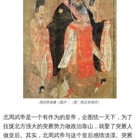
周武帝画像（图片：〔唐〕阎立本画作）
北周武帝是一个有作为的皇帝，企图统一天下，为了
拉拢北方强大的突厥势力做政治靠山，就娶了突厥人
做皇后。其实，北周武帝与这个皇后感情淡漠。突厥