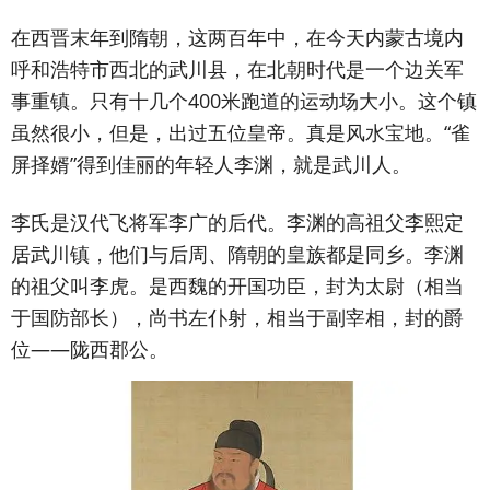
在西晋末年到隋朝，这两百年中，在今天内蒙古境内
呼和浩特市西北的武川县，在北朝时代是一个边关军
事重镇。只有十几个400米跑道的运动场大小。这个镇
虽然很小，但是，出过五位皇帝。真是风水宝地。“雀
屏择婿”得到佳丽的年轻人李渊，就是武川人。
李氏是汉代飞将军李广的后代。李渊的高祖父李熙定
居武川镇，他们与后周、隋朝的皇族都是同乡。李渊
的祖父叫李虎。是西魏的开国功臣，封为太尉（相当
于国防部长），尚书左仆射，相当于副宰相，封的爵
位——陇西郡公。