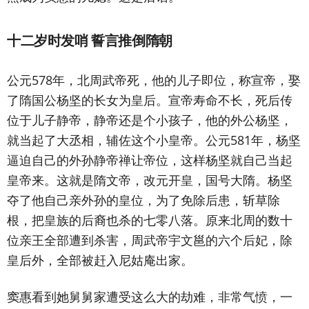
十二岁时发哨 誓言推倒隋朝
公元578年，北周武帝死，他的儿子即位，称宣帝，娶
了隋国公杨坚的长女为皇后。宣帝寿命不长，死后传
位于儿子静帝，静帝还是个小孩子，他的外公杨坚，
就当起了大丞相，辅佐这个小皇帝。公元581年，杨坚
逼迫自己的外孙静帝禅让帝位，这样杨坚就自己当起
皇帝来。这就是隋文帝，改元开皇，国号大隋。杨坚
夺了他自己亲外孙的皇位，为了免除后患，斩草除
根，把皇族的后裔也杀的七零八落。原来北周的数十
位亲王全部遭到杀害，周武帝宇文邕的六个后妃，除
皇后外，全部被赶入尼姑庵出家。
窦惠看到她舅舅家遭受这么大的劫难，非常气愤，一