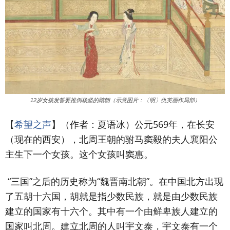
12岁女孩发誓要推倒杨坚的隋朝（示意图片：〔明〕仇英画作局部）
【
希望之声
】（作者：夏语冰）
公元569年，在长安
（现在的西安），北周王朝的驸马窦毅的夫人襄阳公
主生下一个女孩。这个女孩叫窦惠。
“三国”之后的历史称为“魏晋南北朝”。在中国北方出现
了五胡十六国，胡就是指少数民族，就是由少数民族
建立的国家有十六个。其中有一个由鲜卑族人建立的
国家叫北周。建立北周的人叫宇文泰，宇文泰有一个