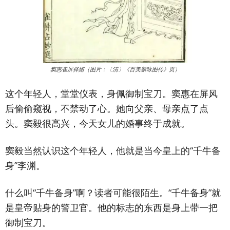
窦惠雀屏择婿（图片：〔清〕《百美新咏图传》页）
这个年轻人，堂堂仪表，身佩御制宝刀。窦惠在屏风
后偷偷窥视，不禁动了心。她向父亲、母亲点了点
头。窦毅很高兴，今天女儿的婚事终于成就。
窦毅当然认识这个年轻人，他就是当今皇上的“千牛备
身”李渊。
什么叫“千牛备身”啊？读者可能很陌生。“千牛备身”就
是皇帝贴身的警卫官。他的标志的东西是身上带一把
御制宝刀。