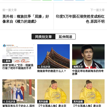
前一篇文章
下一篇文章
英外相：種族抗爭「屈膝」好
印度5万年陨石湖突然变成粉红
像來自《權力的遊戲》
色 原因不明
同类别文章
延伸阅读
C.新闻
疫情“发哨人”艾芬：我被强
E.文化沙龙
海闊天空
行做了绝对不能做的手术
能做皇帝的都是什么人？
中国足球名将郝海东的传奇
故事
E.文化沙龙
系列连载
系列连载
被预言将生天子的女人 因何
【千古英雄人物】唐太宗
【千古英雄人物】唐太宗