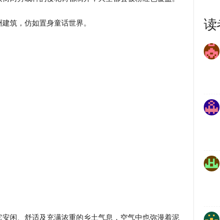
读
洲建筑，仿如置身童话世界。
它安闲、舒适及充满浓重的乡土气息，空气中也弥漫着泥