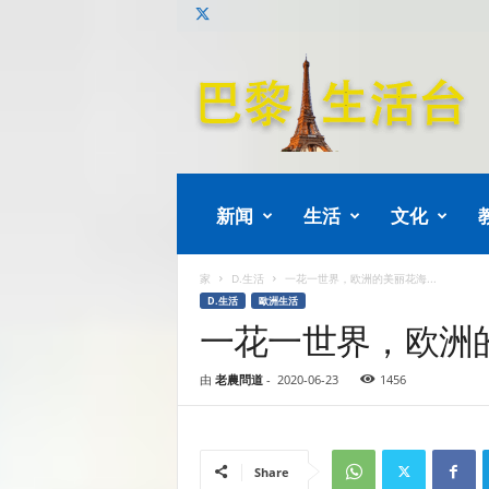
巴
黎
生
活
新闻
生活
文化
家
D.生活
一花一世界，欧洲的美丽花海...
D.生活
歐洲生活
一花一世界，欧洲
由
老農問道
-
2020-06-23
1456
Share