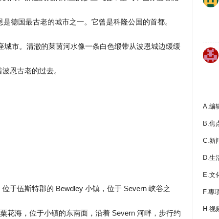
波恩是德国最古老的城市之一。它曾是科隆公国的首都。
在这座城市。清澈的莱茵河水像一条白色缎带从波恩城边缓缓
着波恩古老的过去。
A.编
B.焦
C.新
D.生
E.文
斯特郡的 Bewdley 小镇，位于 Severn 峡谷之
F.專
H.视
罂粟花海，位于小镇的东南面，沿着 Severn 河畔，步行约