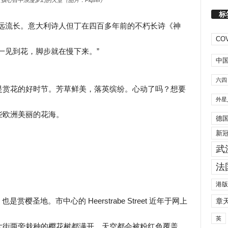
孩心目中浪漫梦幻的天堂（图片：Piqsel）
标
源远流长。意大利诗人但丁在四百多年前的不朽长诗《神
COV
一见到花，脚步就在慢下来。”
中
六四
是赏花的好时节。芳草鲜美，落英缤纷。心动了吗？想要
外星
些欧洲美丽的花海。
德
新
武
法
港版
赏樱圣地。市中心的 Heerstrabe Street 近年于网上
章
英
大街两旁栽种的樱花树都满开，天空都会被粉红色覆盖。