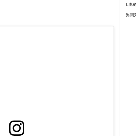
I.奧
海闊