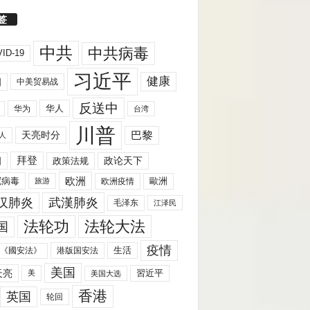
签
中共
中共病毒
ID-19
习近平
健康
国
中美贸易战
反送中
华人
华为
台湾
川普
天亮时分
巴黎
人
拜登
国
政策法规
政论天下
欧洲
歐洲
冠病毒
欧洲疫情
旅游
汉肺炎
武漢肺炎
毛泽东
江泽民
法轮功
法轮大法
国
疫情
生活
《國安法》
港版国安法
美国
天亮
習近平
美
美国大选
香港
英国
轮回