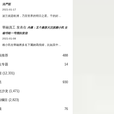
法严惩
2021-01-17
波兰就是欧洲，乃至世界的明日之星。干的好…
華融員工
发表在
内幕：五个彪形大汉抓赖小民 女
秘书给一号情妇发信
2021-01-08
賴小民在華融將多名下屬納爲情婦，比如其中…
辑推荐
488
点专题
14
闻
(12,331)
活
930
化沙龙
(1,471)
項欄目
(2,823)
频
76