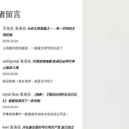
者留言
王先生
发表在
AI的文明意蕴之一：单一空间的文
明症候
2025-10-20
上周看到您的频道，一篇篇文章写的太好了
uslivjunoji
发表在
印度疫情海啸 欧洲议会呼吁停
止航班入境
2022-08-30
新冠病毒一直在变种，真是太可怕了
royal blue
发表在
（独家）【我的比利时生活日记
5】 婆婆给我买了一双布鞋
2022-08-03
开餐馆的餐巾一般都是外包给专业洗衣公司洗…
ken
发表在
斥社媒任意封号行同共产党 波兰拟立