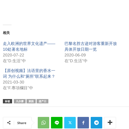
相关
走入欧洲的世界文化遗产——
巴黎名胜古迹对游客重新开放
10处著名地标
具体开放日期一览
2020-07-22
2020-06-09
在“D.生活”中
在“D.生活”中
【原创视频】法语里的香水一
词 为什么和“厕所”联系起来？
2021-03-30
在“F.專項欄目”中
标签
凡尔赛
菜园
遗产日
Share