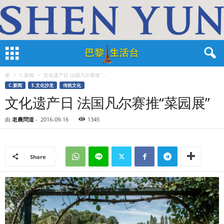
家
C.新闻
文化遗产日 法国凡尔赛推“...
C.新闻
E.文化沙龙
传统文化
文化遗产日 法国凡尔赛推“菜园展”
由
老農問道
-
2016-09-16
1345
Share