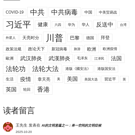
中共
中共病毒
COVID-19
中国
中美贸易战
习近平
反送中
健康
华人
华为
六四
台湾
川普
拜登
天亮时分
巴黎
德国
外星人
欧洲
政策法规
政论天下
新冠病毒
欧洲疫情
旅游
武汉肺炎
武漢肺炎
法国
歐洲
毛泽东
江泽民
法轮功
法轮大法
港版《國安法》
港版国安法
美国
疫情
生活
章天亮
習近平
美
美国大选
英
香港
英国
轮回
读者留言
王先生
发表在
AI的文明意蕴之一：单一空间的文明症候
2025-10-20