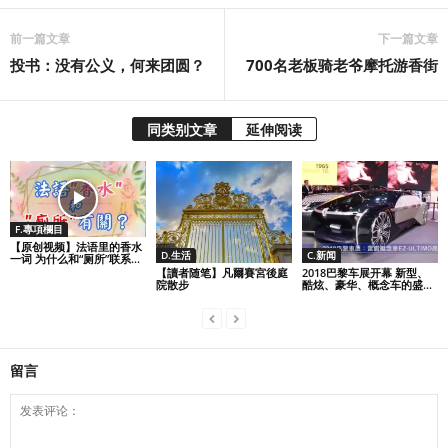
前一篇文章
下一篇文章
投书：没有公义，何来团圆？
700名老板骑老爷摩托游香街
同类别文章
延伸阅读
F.專項欄目
【原创视频】法语里的香水
D.生活
C.新闻
一词 为什么和“厕所”联系...
【讀者随笔】凡爾賽宮後庭
2018巴黎车展开幕 新型、
院散步
酷炫、豪华、概念车的盛...
留言