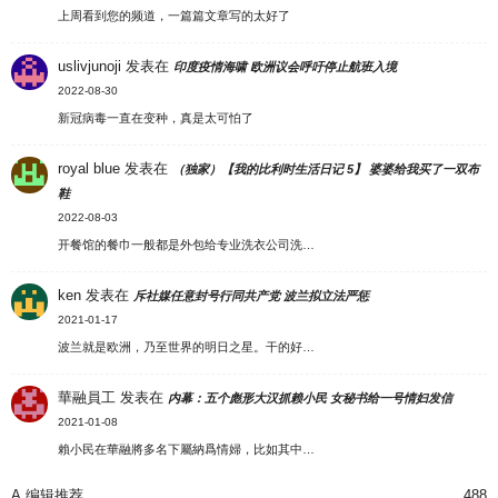
上周看到您的频道，一篇篇文章写的太好了
uslivjunoji
发表在
印度疫情海啸 欧洲议会呼吁停止航班入境
2022-08-30
新冠病毒一直在变种，真是太可怕了
royal blue
发表在
（独家）【我的比利时生活日记 5】 婆婆给我买了一双布
鞋
2022-08-03
开餐馆的餐巾一般都是外包给专业洗衣公司洗…
ken
发表在
斥社媒任意封号行同共产党 波兰拟立法严惩
2021-01-17
波兰就是欧洲，乃至世界的明日之星。干的好…
華融員工
发表在
内幕：五个彪形大汉抓赖小民 女秘书给一号情妇发信
2021-01-08
賴小民在華融將多名下屬納爲情婦，比如其中…
A.编辑推荐
488