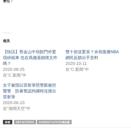
赞过：
相关
【快訊】舊金山中領館門外驚
雙十節送驚喜？央視復播NBA
現碎紙車 也在爲撤退銷燬文件
網民反饋出乎意料
嗎？
2020-10-11
2020-08-25
在“C.新闻”中
在“C.新闻”中
女子被指以雷射筆照警眼被控
襲警 防暴警認拘捕時沒搜出
雷射筆
2020-06-10
在“海闊天空”中
标签
ART ACEVEDO
GEORGE FLOYD示威抗議