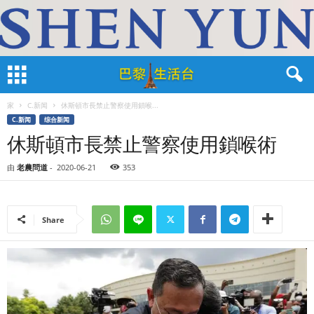
家
C.新闻
休斯頓市長禁止警察使用鎖喉...
C.新闻
综合新闻
休斯頓市長禁止警察使用鎖喉術
由
老農問道
-
2020-06-21
353
Share