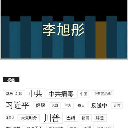
标签
中共
中共病毒
COVID-19
中国
中美贸易战
习近平
反送中
健康
华人
华为
六四
台湾
川普
拜登
天亮时分
巴黎
德国
外星人