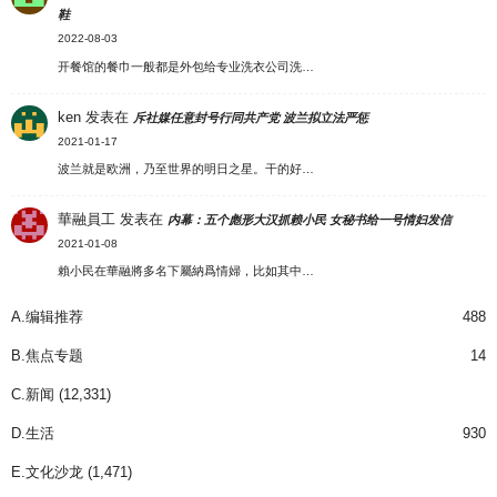
鞋
2022-08-03
开餐馆的餐巾一般都是外包给专业洗衣公司洗…
ken
发表在
斥社媒任意封号行同共产党 波兰拟立法严惩
2021-01-17
波兰就是欧洲，乃至世界的明日之星。干的好…
華融員工
发表在
内幕：五个彪形大汉抓赖小民 女秘书给一号情妇发信
2021-01-08
賴小民在華融將多名下屬納爲情婦，比如其中…
A.编辑推荐
488
B.焦点专题
14
C.新闻
(12,331)
D.生活
930
E.文化沙龙
(1,471)