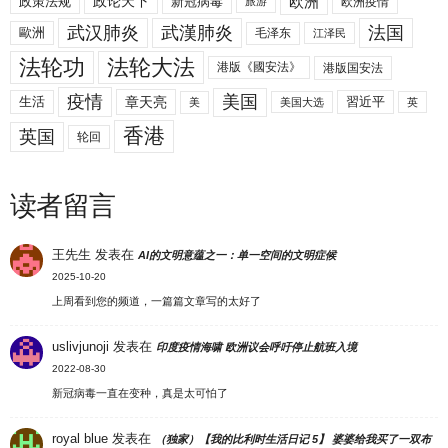
欧洲
政策法规
政论天下
新冠病毒
欧洲疫情
旅游
武汉肺炎
武漢肺炎
法国
歐洲
毛泽东
江泽民
法轮功
法轮大法
港版《國安法》
港版国安法
美国
疫情
生活
章天亮
習近平
美
美国大选
英
香港
英国
轮回
读者留言
王先生
发表在
AI的文明意蕴之一：单一空间的文明症候
2025-10-20
上周看到您的频道，一篇篇文章写的太好了
uslivjunoji
发表在
印度疫情海啸 欧洲议会呼吁停止航班入境
2022-08-30
新冠病毒一直在变种，真是太可怕了
royal blue
发表在
（独家）【我的比利时生活日记 5】 婆婆给我买了一双布