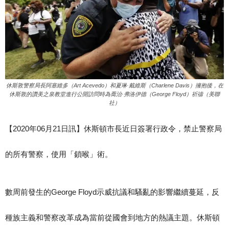
休斯敦警察局長阿塞維多（Art Acevedo）和夏琳·戴維斯（Charlene Davis）擁抱後，在
休斯敦的讚美之泉教堂進行公開訪問時為喬治·弗洛伊德（George Floyd）祈禱（美聯
社）
【2020年06月21日訊】休斯頓市長近日簽署行政令，禁止警察局
的所有警察，使用「鎖喉」術。
數周前發生的George Floyd示威抗議和騷亂的影響繼續蔓延，反
種族主義和警察改革成為當前從國會到地方的熱議主題。休斯頓