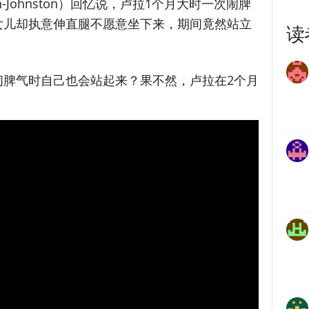
nn-Johnston）回忆说，卢拉1个月大时一次闹脾
女儿却执意伸直腿不愿意坐下来，期间竟然站立
读
闹脾气时自己也会站起来？果不然，卢拉在2个月