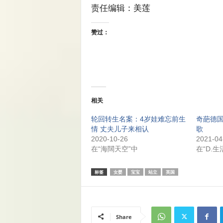
责任编辑：美莲
赞过：
相关
轮回转生名案：4岁娃难忘前生
奇葩德国
情 丈夫儿子来相认
歌
2020-10-26
2021-04
在“海闊天空”中
在“D.生
标签
女婴
宝宝
站立
英国
Share