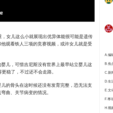
重，女儿这么小就展现出优异体能很可能是遗传
和他观看铁人三项的竞赛视频，或许女儿就是受
A.编
的婴儿，可惜吉尼斯没有世界上最早站立婴儿这
B.焦
得更稳了，不过还不会走路。
C.新
D.生
婴儿的骨头在这时候还没有发育完整，恐无法支
E.文
盖弯曲、关节病变的情况。
F.專
H.视