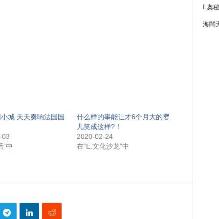
I.奧
海闊
小城 天天奏响法国国
什么样的事能让才6个月大的婴
儿笑成这样?！
-03
2020-02-24
活”中
在“E.文化沙龙”中