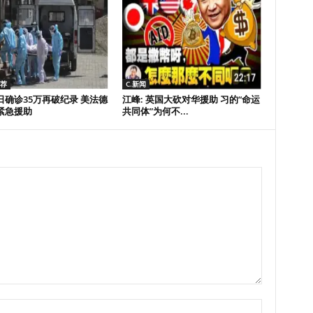
推荐
C.新闻
日确诊35万再破纪录 美法德
江峰: 英国大砍对华援助 习的“命运
紧急援助
共同体”为何不...