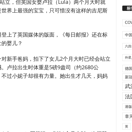
站立，但英国女婴卢拉（Lula）两个月大时就
标
是世界上最强的宝宝，只可惜没有这样的吉尼斯
COV
腿登上了英国媒体的版面，《每日邮报》还在标
中
壮的婴儿？
六四
一对新手爸妈，拍下了女儿2个月大时已经会站立
外星
。卢拉出生时体重是5磅9盎司（约2680公
德
，不过小妮子却很有力量。她出生才几天，妈妈
新
武
法
港版
章
英