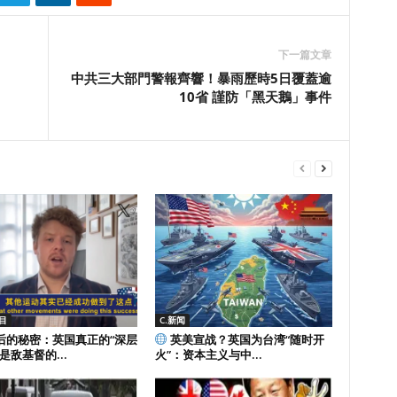
下一篇文章
中共三大部門警報齊響！暴雨歷時5日覆蓋逾
10省 謹防「黑天鵝」事件
目
C.新闻
后的秘密：英国真正的“深层
英美宣战？英国为台湾“随时开
是敌基督的...
火”：资本主义与中...