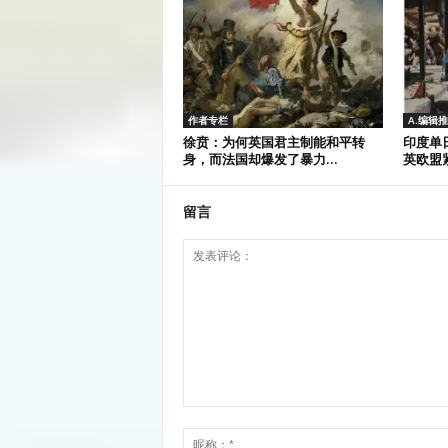
作者专栏
A.编辑
徐贲：为何英国君主制能和平转
印度单
身，而法国却爆发了暴力...
英欧盟
留言