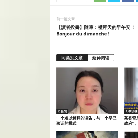
前一篇文章
【讀者投書】隨筆：禮拜天的早午安 ！
Bonjour du dimanche !
同类别文章
延伸阅读
C.新闻
F.專項欄
一个难以解释的诬告，与一个早已
茶香背
验证的模式
政府”，