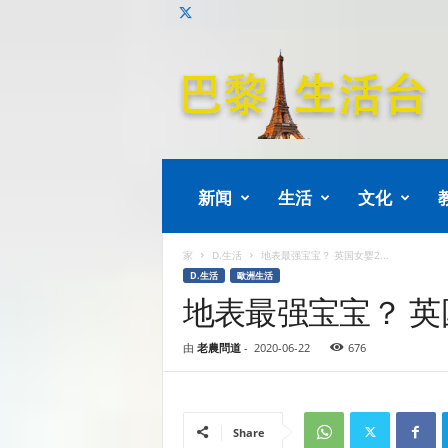
巴
黎
生
活
新闻
生活
文化
家
D.生活
地表最强宝宝？ 英国女婴2...
D.生活
歐洲生活
地表最强宝宝？ 英
由
老農問道
-
2020-06-22
676
Share