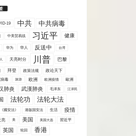
签
中共
中共病毒
ID-19
习近平
健康
国
中美贸易战
反送中
华人
华为
台湾
川普
天亮时分
巴黎
人
拜登
国
政策法规
政论天下
欧洲
歐洲
冠病毒
欧洲疫情
旅游
汉肺炎
武漢肺炎
毛泽东
江泽民
法轮功
法轮大法
国
疫情
生活
《國安法》
港版国安法
美国
天亮
習近平
美
美国大选
香港
英国
轮回