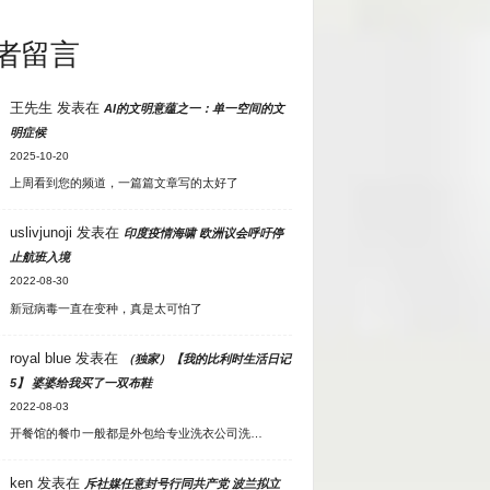
者留言
王先生
发表在
AI的文明意蕴之一：单一空间的文
明症候
2025-10-20
上周看到您的频道，一篇篇文章写的太好了
uslivjunoji
发表在
印度疫情海啸 欧洲议会呼吁停
止航班入境
2022-08-30
新冠病毒一直在变种，真是太可怕了
royal blue
发表在
（独家）【我的比利时生活日记
5】 婆婆给我买了一双布鞋
2022-08-03
开餐馆的餐巾一般都是外包给专业洗衣公司洗…
ken
发表在
斥社媒任意封号行同共产党 波兰拟立