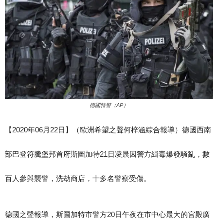
德國特警（AP）
【2020年06月22日】（歐洲希望之聲何梓涵綜合報導）德國西南
部巴登符騰堡邦首府斯圖加特21日凌晨因警方緝毒爆發騷亂，數
百人參與襲警，洗劫商店，十多名警察受傷。
德國之聲報導，斯圖加特市警方20日午夜在市中心最大的宮殿廣