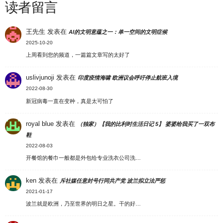
读者留言
王先生
发表在
AI的文明意蕴之一：单一空间的文明症候
2025-10-20
上周看到您的频道，一篇篇文章写的太好了
uslivjunoji
发表在
印度疫情海啸 欧洲议会呼吁停止航班入境
2022-08-30
新冠病毒一直在变种，真是太可怕了
royal blue
发表在
（独家）【我的比利时生活日记 5】 婆婆给我买了一双布
鞋
2022-08-03
开餐馆的餐巾一般都是外包给专业洗衣公司洗…
ken
发表在
斥社媒任意封号行同共产党 波兰拟立法严惩
2021-01-17
波兰就是欧洲，乃至世界的明日之星。干的好…