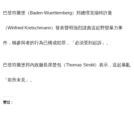
巴登符騰堡（Baden-Wuerttemberg）邦總理克瑞特許曼
（Winfried Kretschmann）發表聲明強烈譴責這起野蠻暴力事
件，稱參與者的行為已構成犯罪，「必須受到起訴」。
巴登符騰堡邦內政廳長席楚包（Thomas Strobl）表示，這起暴亂
「前所未見」。
赞过：