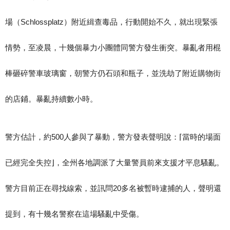
場（Schlossplatz）附近緝查毒品，行動開始不久，就出現緊張
情勢，至凌晨，十幾個暴力小團體同警方發生衝突。暴亂者用棍
棒砸碎警車玻璃窗，朝警方仍石頭和瓶子，並洗劫了附近購物街
的店鋪。暴亂持續數小時。
警方估計，約500人參與了暴動，警方發表聲明說：⌈當時的場面
已經完全失控⌋，全州各地調派了大量警員前來支援才平息騷亂。
警方目前正在尋找線索，並訊問20多名被暫時逮捕的人，聲明還
提到，有十幾名警察在這場騷亂中受傷。