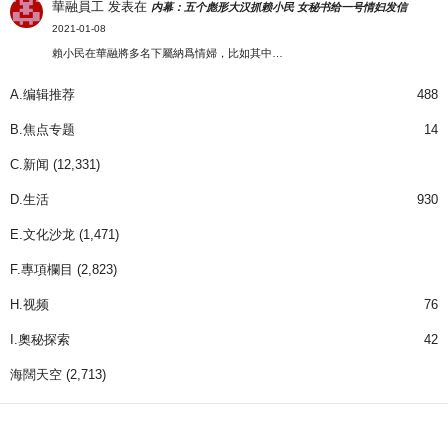
華融員工
发表在
内幕：五个彪形大汉抓赖小民 女秘书给一号情妇发信
2021-01-08
賴小民在華融將多名下屬納爲情婦，比如其中…
A.编辑推荐
488
B.焦点专题
14
C.新闻
(12,331)
D.生活
930
E.文化沙龙
(1,471)
F.專項欄目
(2,823)
H.视频
76
I.奧秘探索
42
海闊天空
(2,713)