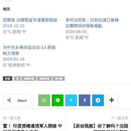
相关
恐襲後 法國聖誕市場重新開放
美司法部長：目前抗議已被極
2018-12-15
左團體劫持發動暴亂
在“C.新闻”中
2020-06-01
在“C.新闻”中
为中共从事间谍活动 3人受德
检方调查
2020-01-16
在“欧洲新闻”中
标签
德
德國缉毒
德國袭警
邊境牆
Share
前一篇文章
下一篇文章
驚！ 印度授權邊境軍人開槍 中
【原创视频】你了解吗？法国