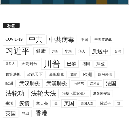
标签
中共
中共病毒
COVID-19
中国
中美贸易战
习近平
反送中
健康
华人
华为
六四
台湾
川普
拜登
天亮时分
巴黎
德国
外星人
欧洲
政策法规
政论天下
新冠病毒
欧洲疫情
旅游
武汉肺炎
武漢肺炎
法国
歐洲
毛泽东
江泽民
法轮功
法轮大法
港版《國安法》
港版国安法
美国
疫情
生活
章天亮
習近平
美
美国大选
英
香港
英国
轮回