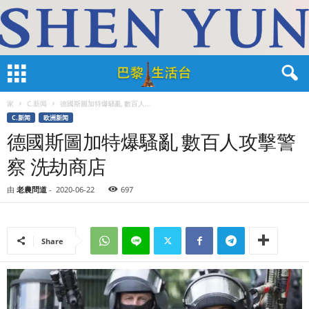
家
C.新闻
德國斯圖加特爆騷亂 數百人...
C.新闻
欧洲新闻
德國斯圖加特爆騷亂 數百人攻擊警
察 洗劫商店
由
老農問道
-
2020-06-22
697
Share