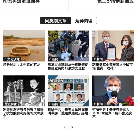
印恐再爆流血衝突
第三阶段解封新政
同类别文章
延伸阅读
E.文化沙龙
C.新闻
C.新闻
亲身经历：水中真的有龙
港逾百區議員及平權團體促
訪臺捷克企業被禁入中國市
警務處長向12歲少女道歉
場 捷商：幼稚！
歷史解密
C.新闻
C.新闻
宋美龄演讲有多厉害？加快
排除中共！臺美日歐將在臺
打臉中共！臺捷簽署三大
了抗战的胜利好莱坞大牌成
灣舉辦「重組供應鏈」論壇
MOU 韋德齊：絕不會光說
了...
不...