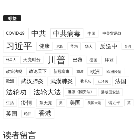
标签
中共
中共病毒
COVID-19
中国
中美贸易战
习近平
反送中
健康
华人
华为
六四
台湾
川普
拜登
天亮时分
巴黎
德国
外星人
欧洲
政策法规
政论天下
新冠病毒
欧洲疫情
旅游
武汉肺炎
武漢肺炎
法国
歐洲
毛泽东
江泽民
法轮功
法轮大法
港版《國安法》
港版国安法
美国
疫情
生活
章天亮
習近平
美
美国大选
英
香港
英国
轮回
读者留言