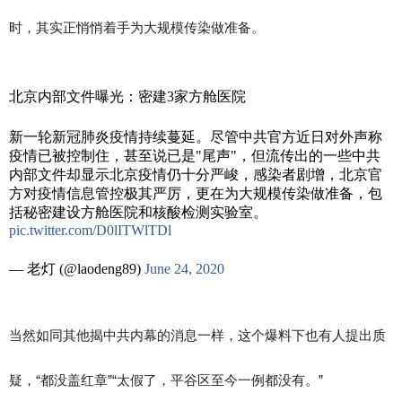
时，其实正悄悄着手为大规模传染做准备。
北京内部文件曝光：密建3家方舱医院
新一轮新冠肺炎疫情持续蔓延。尽管中共官方近日对外声称
疫情已被控制住，甚至说已是"尾声"，但流传出的一些中共
内部文件却显示北京疫情仍十分严峻，感染者剧增，北京官
方对疫情信息管控极其严厉，更在为大规模传染做准备，包
括秘密建设方舱医院和核酸检测实验室。
pic.twitter.com/D0lITWlTDl
— 老灯 (@laodeng89)
June 24, 2020
当然如同其他揭中共内幕的消息一样，这个爆料下也有人提出质
疑，“都没盖红章”“太假了，平谷区至今一例都没有。”