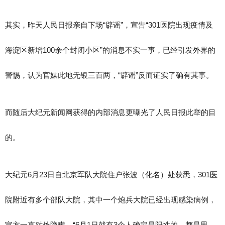
其实，昨天人民日报亲自下场“辟谣”，宣告“301医院出现疫情及
海淀区新增100余个封闭小区”的消息不实一事，已经引发外界的
警惕，认为官媒此地无银三百两，“辟谣”反而证实了确有其事。
而随后大纪元新闻网获得的内部消息更曝光了人民日报此举的目
的。
大纪元6月23日自北京军队大院住户张波（化名）处获悉，301医
院附近有多个部队大院，其中一个炮兵大院已经出现感染病例，
官方一直对外隐瞒，“6月1日就有3个人确定是阳性的，都是男