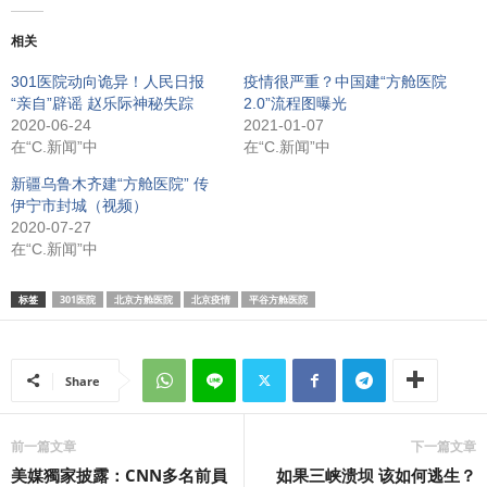
相关
加
301医院动向诡异！人民日报
疫情很严重？中国建“方舱医院
“亲自”辟谣 赵乐际神秘失踪
2.0”流程图曝光
载…
2020-06-24
2021-01-07
在“C.新闻”中
在“C.新闻”中
新疆乌鲁木齐建“方舱医院” 传
伊宁市封城（视频）
2020-07-27
在“C.新闻”中
标签
301医院
北京方舱医院
北京疫情
平谷方舱医院
Share
前一篇文章
下一篇文章
美媒獨家披露：CNN多名前員
如果三峡溃坝 该如何逃生？