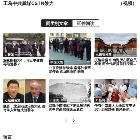
工為中共黨媒CGTN效力
（视频）
同类别文章
延伸阅读
A.编辑推荐
C.新闻
疫情凶猛 中南海所在区全员
深夜疾驰301：习近平健康
中国大陆
检测 两会代表提前打疫苗...
再陷迷雾？
北京疫情持续爆 南郊肿瘤医
院停诊 西城现阳性病例
C.新闻
C.新闻
A.编辑推荐
网曝中南海地下老鼠般结构
传有中南海大人物深夜突送
魏晋：北京陷政治性大疫 蔡
涉中共高层就医及逃亡
301 全院封锁 原来是他...
奇争入常速找替罪羊
留言