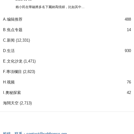
賴小民在華融將多名下屬納爲情婦，比如其中…
A.编辑推荐
488
B.焦点专题
14
C.新闻
(12,331)
D.生活
930
E.文化沙龙
(1,471)
F.專項欄目
(2,823)
H.视频
76
I.奧秘探索
42
海闊天空
(2,713)
投稿、联系：
contact@sohfrance.org