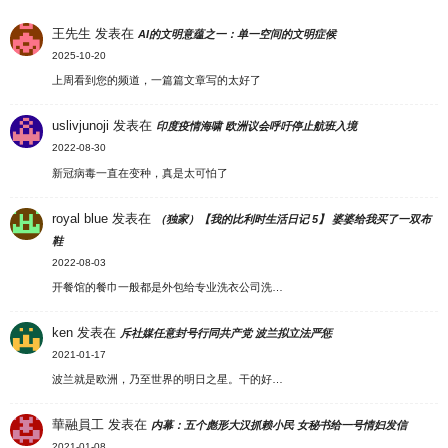
王先生
发表在
AI的文明意蕴之一：单一空间的文明症候
2025-10-20
上周看到您的频道，一篇篇文章写的太好了
uslivjunoji
发表在
印度疫情海啸 欧洲议会呼吁停止航班入境
2022-08-30
新冠病毒一直在变种，真是太可怕了
royal blue
发表在
（独家）【我的比利时生活日记 5】 婆婆给我买了一双布
鞋
2022-08-03
开餐馆的餐巾一般都是外包给专业洗衣公司洗…
ken
发表在
斥社媒任意封号行同共产党 波兰拟立法严惩
2021-01-17
波兰就是欧洲，乃至世界的明日之星。干的好…
華融員工
发表在
内幕：五个彪形大汉抓赖小民 女秘书给一号情妇发信
2021-01-08