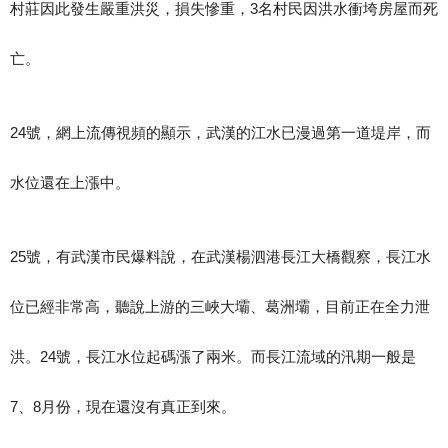
村莊因此發生嚴重洪災，損失慘重，3名村民因洪水衝垮房屋而死
亡。
24號，網上流傳視頻的顯示，武漢的江水已漫過第一道堤岸，而
水位還在上漲中。
25號，有武漢市民爆料說，在武漢楊泗港長江大橋觀察，長江水
位已經非常高，聽說上游的三峽大壩、葛洲壩，目前正在全力泄
洪。24號，長江水位起碼漲了兩米。而長江流域的汛期一般是
7、8月份，現在還沒有真正到來。