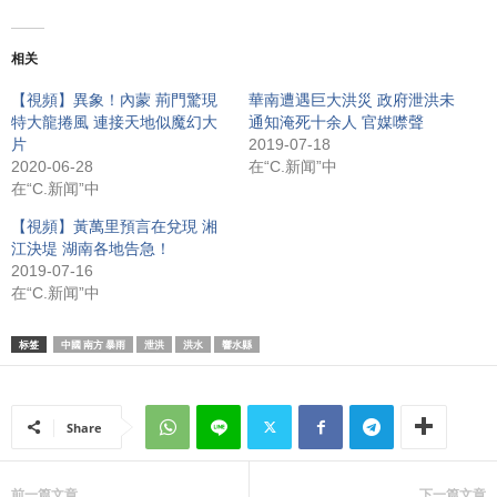
相关
【視頻】異象！內蒙 荊門驚現​​
華南遭遇巨大洪災 政府泄洪未
特大龍捲風 連接天地似魔幻大
通知淹死十余人 官媒噤聲
片
2019-07-18
2020-06-28
在“C.新闻”中
在“C.新闻”中
【視頻】黃萬里預言在兌現 湘
江決堤 湖南各地告急！
2019-07-16
在“C.新闻”中
标签
中國 南方 暴雨
泄洪
洪水
響水縣
Share
前一篇文章
下一篇文章