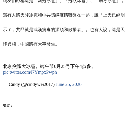
網友們戲稱這是「新冠冰雹」、「冠狀冰雹」、「病毒冰雹」，
還有人將天降冰雹和中共隱瞞疫情聯繫在一起，說「上天已經明
示了，共匪就是武漢病毒的源頭和散播者」。也有人說，這是天
降異相，中國將有大事發生。
北京突降大冰雹。端午节6月25号下午4点多。
pic.twitter.com/l7YmpxPwph
— Cindy (@cindywei2017)
June 25, 2020
赞过：