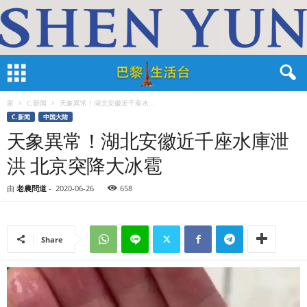
家
C.新闻
天象異常！湖北安徽近千座水...
C.新闻
中国大陆
天象異常！湖北安徽近千座水庫泄
洪 北京突降大冰雹
由
老農問道
-
2020-06-26
658
Share