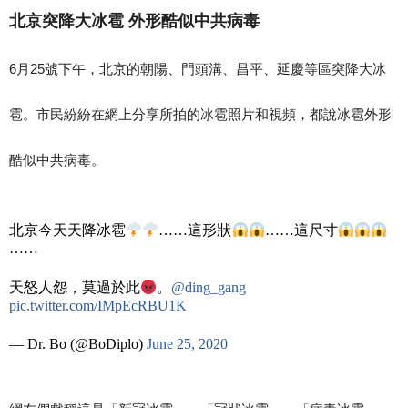
北京突降大冰雹 外形酷似中共病毒
6月25號下午，北京的朝陽、門頭溝、昌平、延慶等區突降大冰
雹。市民紛紛在網上分享所拍的冰雹照片和視頻，都說冰雹外形
酷似中共病毒。
北京今天天降冰雹
……這形狀
……這尺寸
……
天怒人怨，莫過於此
。
@ding_gang
pic.twitter.com/IMpEcRBU1K
— Dr. Bo (@BoDiplo)
June 25, 2020