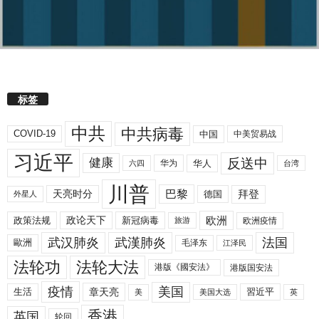
标签
中共
中共病毒
COVID-19
中国
中美贸易战
习近平
反送中
健康
华人
华为
六四
台湾
川普
拜登
天亮时分
巴黎
德国
外星人
欧洲
政策法规
政论天下
新冠病毒
欧洲疫情
旅游
武汉肺炎
武漢肺炎
法国
歐洲
毛泽东
江泽民
法轮功
法轮大法
港版《國安法》
港版国安法
美国
疫情
生活
章天亮
習近平
美
美国大选
英
香港
英国
轮回