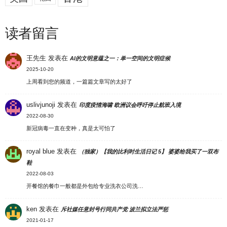
读者留言
王先生
发表在
AI的文明意蕴之一：单一空间的文明症候
2025-10-20
上周看到您的频道，一篇篇文章写的太好了
uslivjunoji
发表在
印度疫情海啸 欧洲议会呼吁停止航班入境
2022-08-30
新冠病毒一直在变种，真是太可怕了
royal blue
发表在
（独家）【我的比利时生活日记 5】 婆婆给我买了一双布
鞋
2022-08-03
开餐馆的餐巾一般都是外包给专业洗衣公司洗…
ken
发表在
斥社媒任意封号行同共产党 波兰拟立法严惩
2021-01-17