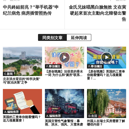
中共終結前兆？“举手机器“申
金氏兄妹唱黑白臉無效 文在寅
纪兰病危 病房插管照热传
硬起來首次主動向北韓發出警
告
同类别文章
延伸阅读
F.專項欄目
F.專項欄目
【原创视频】法语里的香水
【原创视频】英国的工资单
C.新闻
一词 为什么和“厕所”联系...
你能看懂吗？这几项最重
要！...
北京洪水背后的“科学决策”
与“政治决策”之争
A.编辑推荐
A.编辑推荐
D.生活
英国的工资单你能看懂吗？
这几项最重要！
英国灾害性气象警报：暴
外国人在瑞士买房需要了解
雨、洪水、强风、大雪来袭
哪些内容？