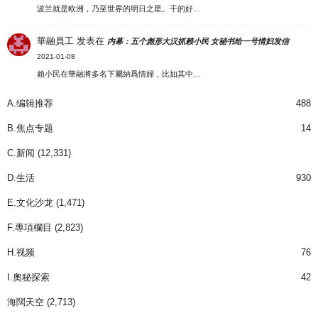
波兰就是欧洲，乃至世界的明日之星。干的好…
華融員工
发表在
内幕：五个彪形大汉抓赖小民 女秘书给一号情妇发信
2021-01-08
賴小民在華融將多名下屬納爲情婦，比如其中…
A.编辑推荐
488
B.焦点专题
14
C.新闻
(12,331)
D.生活
930
E.文化沙龙
(1,471)
F.專項欄目
(2,823)
H.视频
76
I.奧秘探索
42
海闊天空
(2,713)