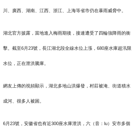
川、廣西、湖南、江西、浙江、上海等省市仍在暴雨威脅中。
湖北官方披露，當地進入梅雨期後，接連遭受了四輪強降雨的衝
擊。截至6月23號，長江湖北段全線水位上漲，680座水庫超汛限
水位，正在泄洪騰庫。
網友上傳的視頻顯示，湖北多地山洪爆發，村莊被淹、街道積水
成河、很多人被困。
6月23號，安徽省也有近300座水庫泄洪，六（音：lu）安市多個