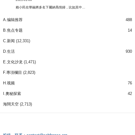
賴小民在華融將多名下屬納爲情婦，比如其中…
A.编辑推荐
488
B.焦点专题
14
C.新闻
(12,331)
D.生活
930
E.文化沙龙
(1,471)
F.專項欄目
(2,823)
H.视频
76
I.奧秘探索
42
海闊天空
(2,713)