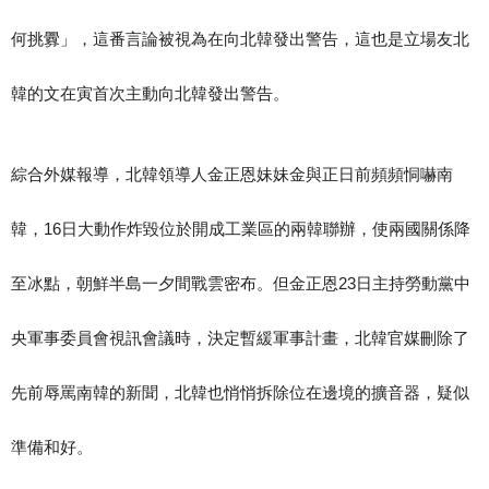
何挑釁」，這番言論被視為在向北韓發出警告，這也是立場友北
韓的文在寅首次主動向北韓發出警告。
綜合外媒報導，北韓領導人金正恩妹妹金與正日前頻頻恫嚇南
韓，16日大動作炸毀位於開成工業區的兩韓聯辦，使兩國關係降
至冰點，朝鮮半島一夕間戰雲密布。但金正恩23日主持勞動黨中
央軍事委員會視訊會議時，決定暫緩軍事計畫，北韓官媒刪除了
先前辱罵南韓的新聞，北韓也悄悄拆除位在邊境的擴音器，疑似
準備和好。