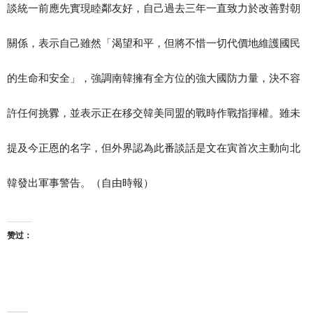
談統一前應先實現睦鄰友好，自己過去三年一直致力於改善對朝
關係，表示自己雖然「渴望和平，但將不惜一切代價地維護國民
的生命和安全」，強調南韓擁有全方位的強大國防力量，決不容
許任何挑釁，並表示正在移交韓美同盟的戰時作戰指揮權。雖未
提及今正恩的名字，但外界認為此番談話是文在寅首次主動向北
韓發出軍事警告。（自由時報）
赞过：