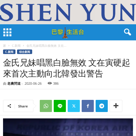
家
C.新闻
金氏兄妹唱黑白臉無效 文在...
C.新闻
综合新闻
金氏兄妹唱黑白臉無效 文在寅硬起
來首次主動向北韓發出警告
由
老農問道
-
2020-06-26
386
Share