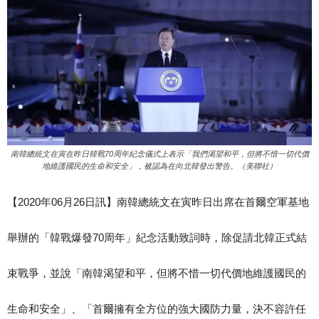
南韓總統文在寅在昨日韓戰70周年紀念儀式上表示「我們渴望和平，但將不惜一切代價
地維護國民的生命和安全」，被認為在向北韓發出警告。（美聯社）
【2020年06月26日訊】南韓總統文在寅昨日出席在首爾空軍基地
舉辦的「韓戰爆發70周年」紀念活動致詞時，除促請北韓正式結
束戰爭，並說「南韓渴望和平，但將不惜一切代價地維護國民的
生命和安全」、「首爾擁有全方位的強大國防力量，決不容許任