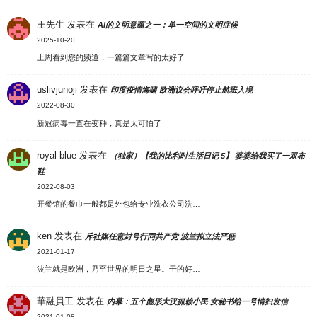
王先生
发表在
AI的文明意蕴之一：单一空间的文明症候
2025-10-20
上周看到您的频道，一篇篇文章写的太好了
uslivjunoji
发表在
印度疫情海啸 欧洲议会呼吁停止航班入境
2022-08-30
新冠病毒一直在变种，真是太可怕了
royal blue
发表在
（独家）【我的比利时生活日记 5】 婆婆给我买了一双布
鞋
2022-08-03
开餐馆的餐巾一般都是外包给专业洗衣公司洗…
ken
发表在
斥社媒任意封号行同共产党 波兰拟立法严惩
2021-01-17
波兰就是欧洲，乃至世界的明日之星。干的好…
華融員工
发表在
内幕：五个彪形大汉抓赖小民 女秘书给一号情妇发信
2021-01-08