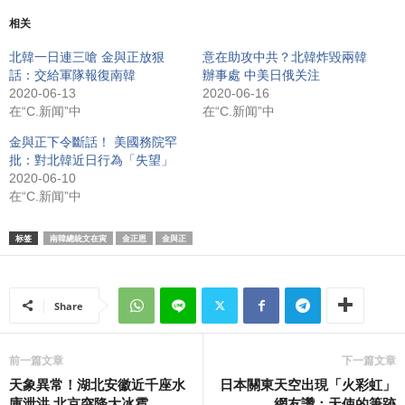
相关
北韓一日連三嗆 金與正放狠
意在助攻中共？北韓炸毀兩韓
話：交給軍隊報復南韓
辦事處 中美日俄关注
2020-06-13
2020-06-16
在“C.新闻”中
在“C.新闻”中
金與正下令斷話！ 美國務院罕
批：對北韓近日行為「失望」
2020-06-10
在“C.新闻”中
标签
南韓總統文在寅
金正恩
金與正
Share
前一篇文章
下一篇文章
天象異常！湖北安徽近千座水
日本關東天空出現「火彩虹」
庫泄洪 北京突降大冰雹
網友讚：天使的筆跡