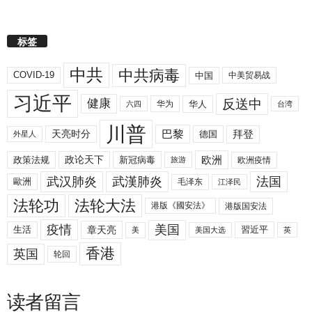
标签
中共
中共病毒
COVID-19
中国
中美贸易战
习近平
反送中
健康
华人
华为
六四
台湾
川普
拜登
天亮时分
巴黎
德国
外星人
欧洲
政策法规
政论天下
新冠病毒
欧洲疫情
旅游
武汉肺炎
武漢肺炎
法国
歐洲
毛泽东
江泽民
法轮功
法轮大法
港版《國安法》
港版国安法
美国
疫情
生活
章天亮
習近平
美
美国大选
英
香港
英国
轮回
读者留言