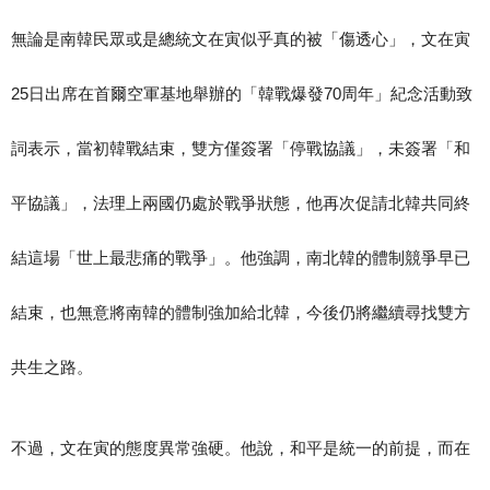
無論是南韓民眾或是總統文在寅似乎真的被「傷透心」，文在寅
25日出席在首爾空軍基地舉辦的「韓戰爆發70周年」紀念活動致
詞表示，當初韓戰結束，雙方僅簽署「停戰協議」，未簽署「和
平協議」，法理上兩國仍處於戰爭狀態，他再次促請北韓共同終
結這場「世上最悲痛的戰爭」。他強調，南北韓的體制競爭早已
結束，也無意將南韓的體制強加給北韓，今後仍將繼續尋找雙方
共生之路。
不過，文在寅的態度異常強硬。他說，和平是統一的前提，而在