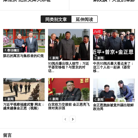
同类别文章
延伸阅读
F.專項欄目
陨石的寓言与集权者的幻觉
C.新闻
C.新闻
93阅兵爆出惊人细节：习近
中共93阅兵最大看点来了：
平器官移植？与普京的对
这三个人在一起谈《器官
话...
移...
C.新闻
C.新闻
C.新闻
习近平视察福建武警 网友：
白宫权力交接前 金正恩亮飞
金正恩胞妹被意外踢出朝鲜
越来越像金正恩（视频）
弹对美示强
政治局
留言