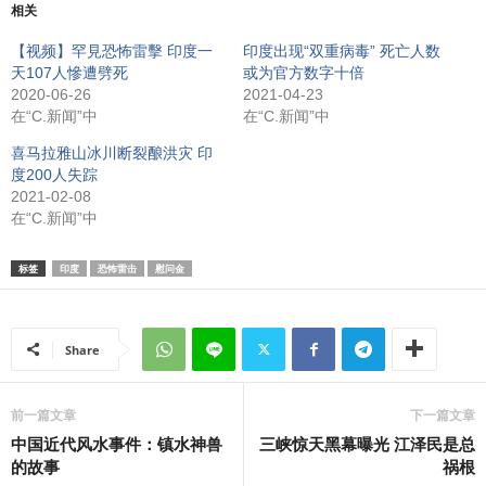
相关
【视频】罕見恐怖雷擊 印度一
印度出现“双重病毒” 死亡人数
天107人慘遭劈死
或为官方数字十倍
2020-06-26
2021-04-23
在“C.新闻”中
在“C.新闻”中
喜马拉雅山冰川断裂酿洪灾 印
度200人失踪
2021-02-08
在“C.新闻”中
标签
印度
恐怖雷击
慰问金
Share
前一篇文章
下一篇文章
中国近代风水事件：镇水神兽
三峡惊天黑幕曝光 江泽民是总
的故事
祸根