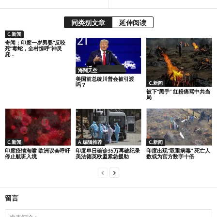
同类别文章
延伸阅读
C.新闻
奇闻：印度一岁男婴“反咬
死”毒蛇，全村惊呼“神灵
庇...
海闊天空
美国前总统川普会被引渡
C.新闻
吗？
被下“黑手” 红粉痛骂中共当
局
C.新闻
A.编辑推荐
C.新闻
印度疫情海啸 欧洲议会呼吁
印度单日确诊35万再破纪录
印度出现“双重病毒” 死亡人
停止航班入境
美法德英欧盟紧急援助
数或为官方数字十倍
留言