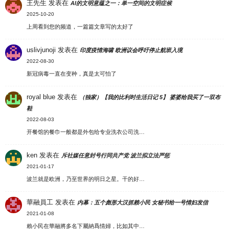
王先生
发表在
AI的文明意蕴之一：单一空间的文明症候
2025-10-20
上周看到您的频道，一篇篇文章写的太好了
uslivjunoji
发表在
印度疫情海啸 欧洲议会呼吁停止航班入境
2022-08-30
新冠病毒一直在变种，真是太可怕了
royal blue
发表在
（独家）【我的比利时生活日记 5】 婆婆给我买了一双布
鞋
2022-08-03
开餐馆的餐巾一般都是外包给专业洗衣公司洗…
ken
发表在
斥社媒任意封号行同共产党 波兰拟立法严惩
2021-01-17
波兰就是欧洲，乃至世界的明日之星。干的好…
華融員工
发表在
内幕：五个彪形大汉抓赖小民 女秘书给一号情妇发信
2021-01-08
賴小民在華融將多名下屬納爲情婦，比如其中…