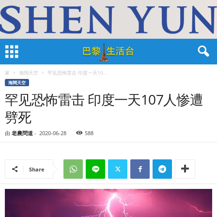
家
海闊天空
罕见恐怖雷击 印度一天10...
海闊天空
罕见恐怖雷击 印度一天107人惨遭
劈死
由
老農問道
-
2020-06-28
588
Share