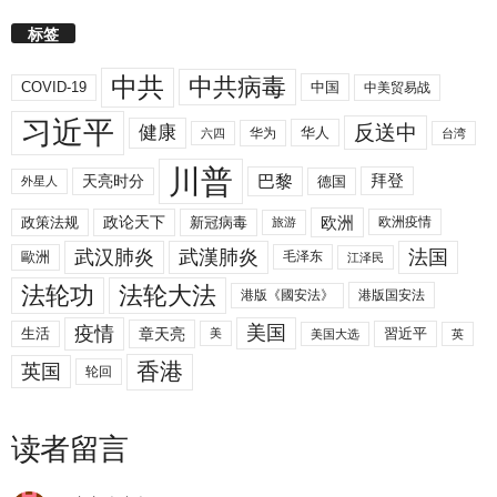
标签
中共
中共病毒
COVID-19
中国
中美贸易战
习近平
反送中
健康
华人
华为
六四
台湾
川普
拜登
天亮时分
巴黎
德国
外星人
欧洲
政策法规
政论天下
新冠病毒
欧洲疫情
旅游
武汉肺炎
武漢肺炎
法国
歐洲
毛泽东
江泽民
法轮功
法轮大法
港版《國安法》
港版国安法
美国
疫情
生活
章天亮
習近平
美
美国大选
英
香港
英国
轮回
读者留言