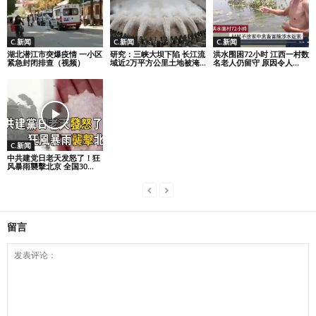
C.新闻
C.新闻
C.新闻
湖北潜江市突爆疫情 一小区
研究：三峡大坝下陷 长江流
洪水围困72小时 江西一村数
紧急封闭排查（视频）
域近2万平方公里土地被淹...
名老人仍留守 原因令人...
C.新闻
中共建党日老天发怒了！狂
风暴雨襲擊北京 全国30...
留言