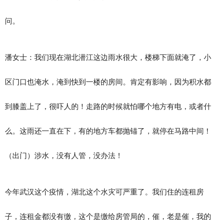
问。
潘女士：我们现在湖北潜江这边雨水很大，楼梯下面就淹了，小
区门口也淹水，淹到快到一楼的房间。肯定有影响，因为积水都
到膝盖上了，很吓人的！走路的时候就怕哪个地方有电，或者什
么。这雨还一直在下，有的地方车都抛锚了，就停在马路中间！
（出门）涉水，没有人管，没办法！
今年武汉这个疫情，湖北这个水灾可严重了。我们住的连租房
子，连租金都没有缴，这个是缴给房管局的，催，老是催，我的