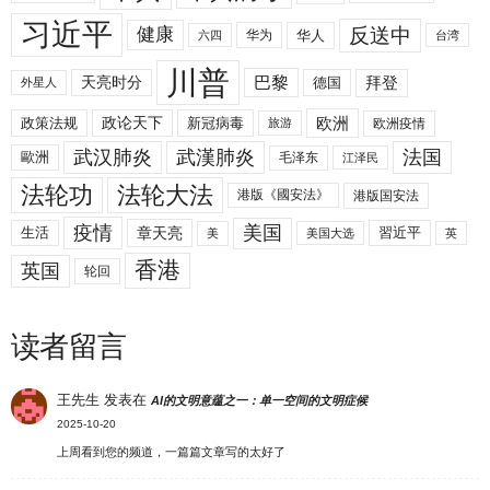
习近平
反送中
健康
华人
华为
六四
台湾
川普
拜登
天亮时分
巴黎
德国
外星人
欧洲
政策法规
政论天下
新冠病毒
欧洲疫情
旅游
武汉肺炎
武漢肺炎
法国
歐洲
毛泽东
江泽民
法轮功
法轮大法
港版《國安法》
港版国安法
美国
疫情
生活
章天亮
習近平
美
美国大选
英
香港
英国
轮回
读者留言
王先生
发表在
AI的文明意蕴之一：单一空间的文明症候
2025-10-20
上周看到您的频道，一篇篇文章写的太好了