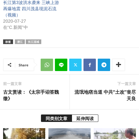
长江第3波洪水袭来 三峡上游
再爆地震 四川茂县现泥石流
（视频）
2020-07-27
在“C.新闻”中
标签
潜江
长江流域
Share
前一篇文章
下一篇文章
古文赏读：《太宗手诏答魏
流氓地痞当道 中共“土改”丧尽
徵》
天良
同类别文章
延伸阅读