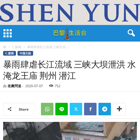
家
C.新闻
暴雨肆虐长江流域 三峡大坝...
C.新闻
中国大陆
暴雨肆虐长江流域 三峡大坝泄洪 水
淹龙王庙 荆州 潜江
由
老農問道
-
2020-07-07
752
Share