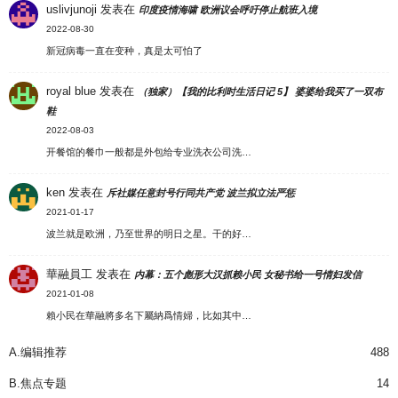
uslivjunoji
发表在
印度疫情海啸 欧洲议会呼吁停止航班入境
2022-08-30
新冠病毒一直在变种，真是太可怕了
royal blue
发表在
（独家）【我的比利时生活日记 5】 婆婆给我买了一双布
鞋
2022-08-03
开餐馆的餐巾一般都是外包给专业洗衣公司洗…
ken
发表在
斥社媒任意封号行同共产党 波兰拟立法严惩
2021-01-17
波兰就是欧洲，乃至世界的明日之星。干的好…
華融員工
发表在
内幕：五个彪形大汉抓赖小民 女秘书给一号情妇发信
2021-01-08
賴小民在華融將多名下屬納爲情婦，比如其中…
A.编辑推荐
488
B.焦点专题
14