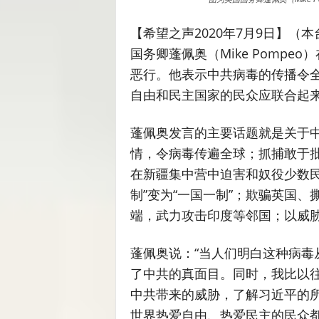
【希望之声2020年7月9日】（
国务卿蓬佩奥（Mike Pomp
恶行。他表示中共病毒的传播令
自由和民主国家的民众应联合起
蓬佩奥发言的主要话题就是关于
情，令病毒传遍全球；抓捕敢于
在新疆集中营中迫害和奴役少数民
制”变为“一国一制”；欺骗英国
端，武力攻击印度等邻国；以威
蓬佩奥说：“当人们明白这种病毒
了中共的真面目。同时，我比以
中共带来的威胁，了解习近平的
世界热爱自由、热爱民主的民众