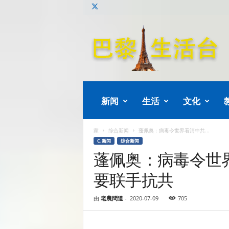
巴
黎
生
活
新闻
生活
文化
家
综合新闻
蓬佩奥：病毒令世界看清中共...
C.新闻
综合新闻
蓬佩奥：病毒令世
要联手抗共
由
老農問道
-
2020-07-09
705