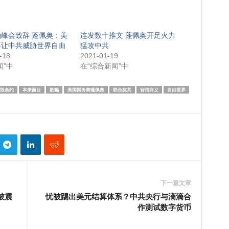
峰会致辞 蓬佩奥：美
连发数十推文 蓬佩奥开足火力
再让中共威胁世界自由
猛攻中共
-18
2021-01-19
闻”中
在“综合新闻”中
毁条约
本来面目
欺骗
美国国务卿蓬佩奥
联合抗共
背信弃义
自由世界
下一篇文章
被震
忧被踢出美元结算体系？中共央行与滴滴合
作测试数字货币