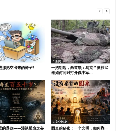
C.新闻
进那把空出来的椅子?
一把钥匙，两道锁：乌克兰缴获武
器如何同时打开俄中军...
目
E.文化沙龙
里的暴政——漫谈延命之妄
圆桌的秘密：一个文明，如何靠一