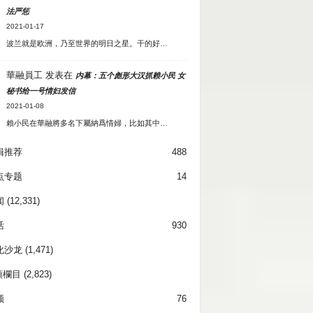
法严惩
2021-01-17
波兰就是欧洲，乃至世界的明日之星。干的好…
華融員工
发表在
内幕：五个彪形大汉抓赖小民 女
秘书给一号情妇发信
2021-01-08
賴小民在華融將多名下屬納爲情婦，比如其中…
辑推荐
488
点专题
14
闻
(12,331)
活
930
化沙龙
(1,471)
項欄目
(2,823)
频
76