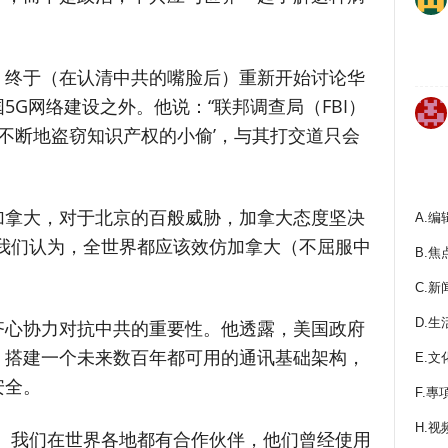
，终于（在认清中共的嘴脸后）重新开始讨论华
5G网络建设之外。他说：“联邦调查局（FBI）
‘不断地盗窃知识产权的小偷’，与其打交道只会
加拿大，对于北京的百般威胁，加拿大态度坚决
A.编
我们认为，全世界都应该效仿加拿大（不屈服中
B.焦
C.新
D.生
齐心协力对抗中共的重要性。他透露，美国政府
，搭建一个未来数百年都可用的通讯基础架构，
E.文
安全。
F.專
H.视
。我们在世界各地都有合作伙伴，他们曾经使用