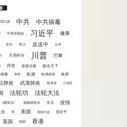
签
中共
中共病毒
ID-19
习近平
健康
国
中美贸易战
反送中
华人
华为
台湾
川普
天亮时分
巴黎
人
拜登
国
政策法规
政论天下
欧洲
歐洲
冠病毒
欧洲疫情
旅游
汉肺炎
武漢肺炎
毛泽东
江泽民
法轮功
法轮大法
国
疫情
生活
《國安法》
港版国安法
美国
天亮
習近平
美
美国大选
香港
英国
轮回