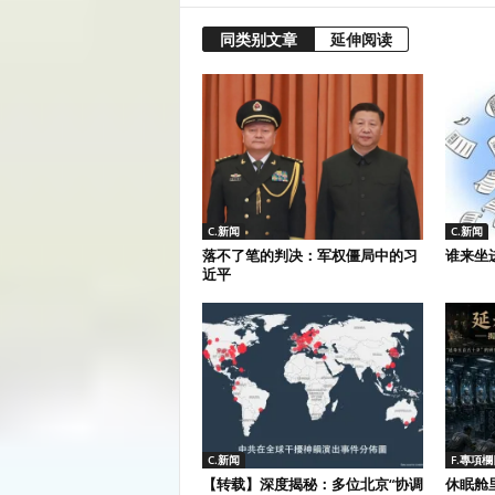
同类别文章
延伸阅读
C.新闻
C.新闻
落不了笔的判决：军权僵局中的习
谁来坐
近平
C.新闻
F.專項欄
【转载】深度揭秘：多位北京“协调
休眠舱