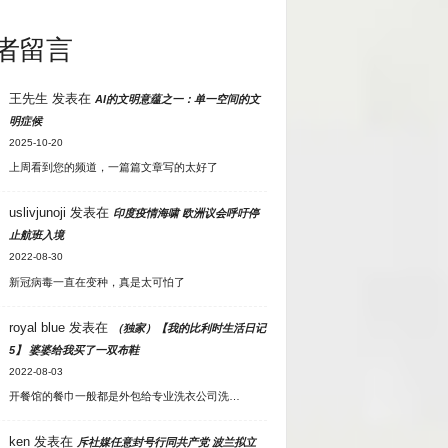
者留言
王先生
发表在
AI的文明意蕴之一：单一空间的文
明症候
2025-10-20
上周看到您的频道，一篇篇文章写的太好了
uslivjunoji
发表在
印度疫情海啸 欧洲议会呼吁停
止航班入境
2022-08-30
新冠病毒一直在变种，真是太可怕了
royal blue
发表在
（独家）【我的比利时生活日记
5】 婆婆给我买了一双布鞋
2022-08-03
开餐馆的餐巾一般都是外包给专业洗衣公司洗…
ken
发表在
斥社媒任意封号行同共产党 波兰拟立