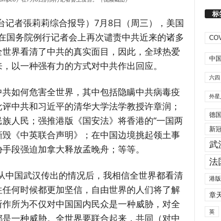
标
本台记者張莉莉综合报导）
7月8日（周三），美国
eo）在国务院例行记者会上再次谴责中共近来的诸多
COV
全世界看清了中共的真实面目，因此，全球热爱
中
来，以一种强有力的方式对中共作出回应。
六四
中共如何危害全世界，其中包括隐瞒中共病毒疫
外星
批评中共和习近平的清华大学法学教授许章润；
德
族人民；强推港版《国安法》将香港的“一国两
新
、撕毁《中英联合声明》；在中国边境挑起领土事
武
胁手段强迫加拿大释放孟晚舟；等等。
法
从中国武汉传出的情况后，我相信全世界都看清
港版
往任何时候都更加坚信，自由世界的人们将了解
章
所作所为不仅对中国国内民众是一种威胁，对全
英
都是一种威胁。全世界要联合起来，共同（对中