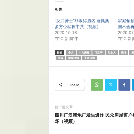
相关
“反共骑士”非浪得虚名 蓬佩奥
家庭领袖
多方位猛攻中共（视频）
国不会
2020-10-16
2020-07
在“C.新闻”中
在“C.新
标签
中共
中共病毒
习近平
加拿大
恶行
撕
英国
隐瞒疫情
香港自治
Share
前一篇文章
四川广汉鞭炮厂发生爆炸 民众房屋窗户
坏（视频）