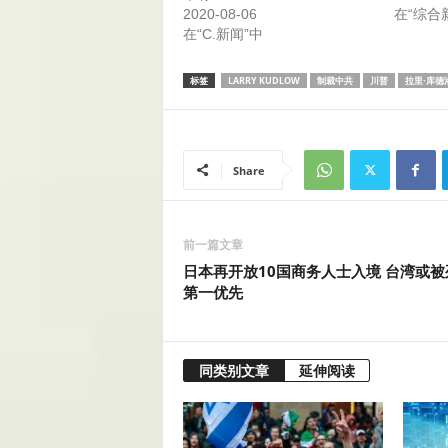
2020-08-06
在“综合
在“C.新闻”中
标签
LARRY KUDLOW
制裁中共
川普
拉里·库德
Share
前一篇文章
日本再开放10国商务人士入境 台湾或被
第一优先
同类别文章
延伸阅读