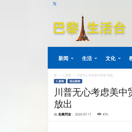
巴
黎
生
活
新闻
生活
文化
家
C.新闻
川普无心考虑美中贸易 制裁...
C.新闻
综合新闻
川普无心考虑美中
放出
由
老農問道
-
2020-07-11
470