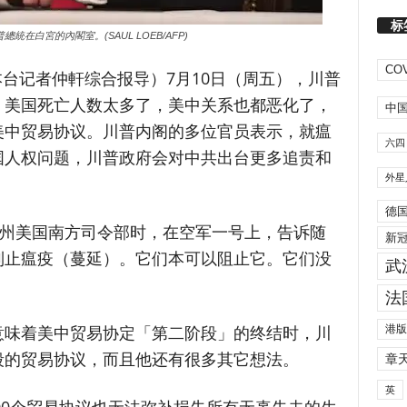
标
普總統在白宮的內閣室。(SAUL LOEB/AFP)
COV
（本台记者仲軒综合报导）
7月10日（周五），川普
，美国死亡人数太多了，美中关系也都恶化了，
中
美中贸易协议。川普内阁的多位官员表示，就瘟
六四
国人权问题，川普政府会对中共出台更多追责和
外星
德
佛州美国南方司令部时，在空军一号上，告诉随
新
制止瘟疫（蔓延）。它们本可以阻止它。它们没
武
法
意味着美中贸易协定「第二阶段」的终结时，川
港版
段的贸易协议，而且他还有很多其它想法。
章
英