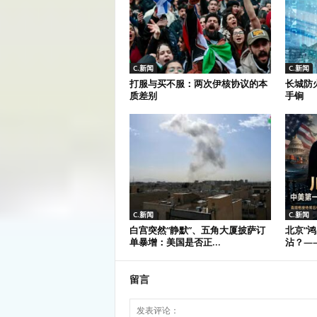
C.新闻
C.新闻
打服与买不服：两次伊核协议的本
长城防
质差别
手锏
C.新闻
C.新闻
白宫突然“静默”、五角大厦披萨订
北京“
单暴增：美国是否正...
沾？——
留言