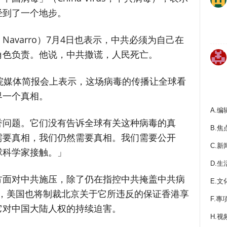
经到了一个地步。
 Navarro）7月4日也表示，中共必须为自己在
角色负责。他说，中共撒谎，人民死亡。
院媒体简报会上表示，这场病毒的传播让全球看
界一个真相。
A.编
誉问题。它们没有告诉全球有关这种病毒的真
B.焦
需要真相，我们仍然需要真相。我们需要公开
C.新
球科学家接触。」
D.生
方面对中共施压，除了仍在指控中共掩盖中共病
E.文
源外，美国也将制裁北京关于它所违反的保证香港享
F.專
它对中国大陆人权的持续迫害。
H.视