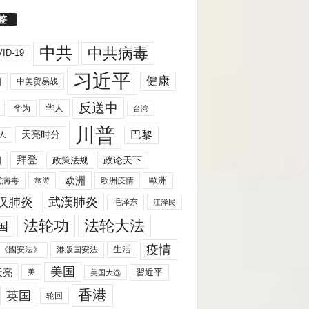
签
中共
中共病毒
ID-19
习近平
健康
国
中美贸易战
反送中
华人
华为
台湾
川普
天亮时分
巴黎
人
拜登
国
政策法规
政论天下
欧洲
歐洲
冠病毒
欧洲疫情
旅游
汉肺炎
武漢肺炎
毛泽东
江泽民
法轮功
法轮大法
国
疫情
生活
《國安法》
港版国安法
美国
天亮
習近平
美
美国大选
香港
英国
轮回