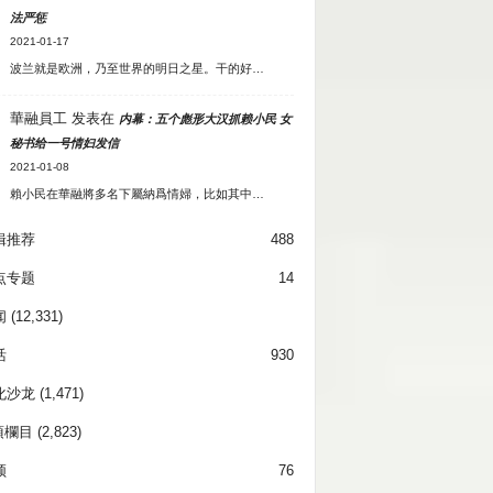
法严惩
2021-01-17
波兰就是欧洲，乃至世界的明日之星。干的好…
華融員工
发表在
内幕：五个彪形大汉抓赖小民 女
秘书给一号情妇发信
2021-01-08
賴小民在華融將多名下屬納爲情婦，比如其中…
辑推荐
488
点专题
14
闻
(12,331)
活
930
化沙龙
(1,471)
項欄目
(2,823)
频
76