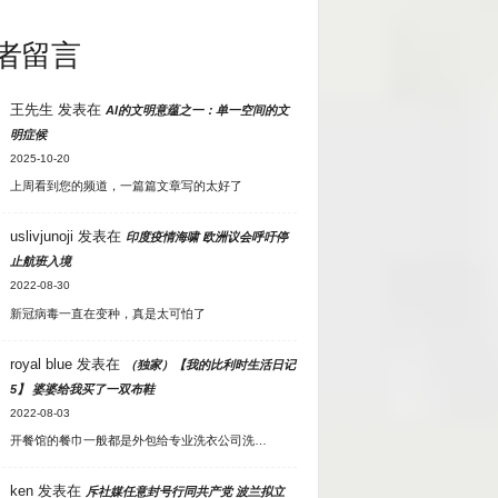
者留言
王先生
发表在
AI的文明意蕴之一：单一空间的文
明症候
2025-10-20
上周看到您的频道，一篇篇文章写的太好了
uslivjunoji
发表在
印度疫情海啸 欧洲议会呼吁停
止航班入境
2022-08-30
新冠病毒一直在变种，真是太可怕了
royal blue
发表在
（独家）【我的比利时生活日记
5】 婆婆给我买了一双布鞋
2022-08-03
开餐馆的餐巾一般都是外包给专业洗衣公司洗…
ken
发表在
斥社媒任意封号行同共产党 波兰拟立