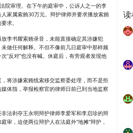
级法院审理。在下午的庭审中，公诉人之一的李
读
人家属索贿30万元。辩护律师并要求播放索贿
的要求。
播放李书耀索贿录音，未能直接确定其涉嫌犯
，未做任何解释。不但不像前几日庭审中那样频
次“反对”也没有喊。休庭后，有旁观者发现他
庭，将涉嫌索贿线索移交监察委处理，而不是拒
陆媒体指，举报检察官的律师日前已到当地监察
。
还非法剥夺王永明辩护律师李爱军和李启珍的辩
庭审，迫使两位辩护人在法庭外“地摊”辩护，