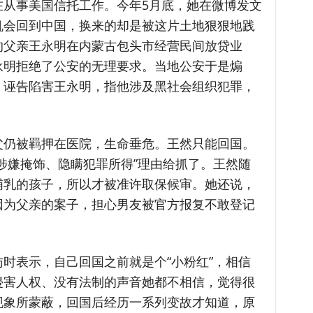
在从事美国信托工作。今年5月底，她在微博发文
机会回到中国，换来的却是被这片土地狠狠地践
的父亲王永明在内蒙古包头市经营民间放贷业
永明拒绝了公安的无理要求。当地公安于是煽
，诬告陷害王永明，指他涉及黑社会组织犯罪，
父仍被羁押在医院，生命垂危。王然只能回国。
涉嫌掩饰、隐瞒犯罪所得”理由给抓了。王然随
哺乳的孩子，所以才被准许取保候审。她还说，
因为父亲的案子，担心男友被官方报复不敢登记
时表示，自己回国之前就是个“小粉红”，相信
侵害人权、没有法制的声音她都不相信，觉得很
现象所蒙蔽，回国后经历一系列变故才知道，原