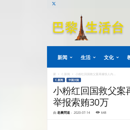
巴
黎
生
活
新闻
生活
文化
家
C.新闻
小粉红回国救父案再爆惊人内...
C.新闻
中国大陆
小粉红回国救父案
举报索贿30万
由
老農問道
-
2020-07-14
648