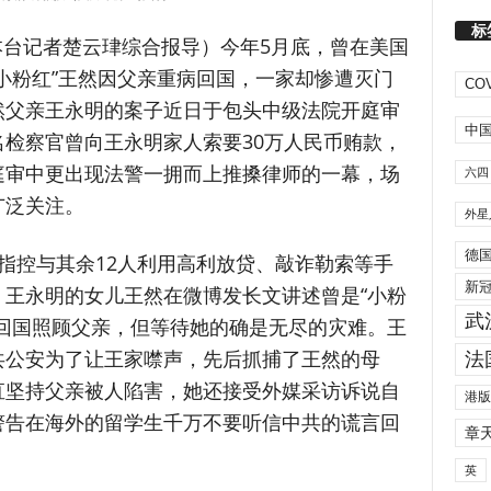
标
（本台记者楚云珒综合报导）
今年5月底，曾在美国
小粉红”王然因父亲重病回国，一家却惨遭灭门
COV
然父亲王永明的案子近日于包头中级法院开庭审
中
检察官曾向王永明家人索要30万人民币贿款，
庭审中更出现法警一拥而上推搡律师的一幕，场
六四
广泛关注。
外星
德
指控与其余12人利用高利放贷、敲诈勒索等手
新
王永明的女儿王然在微博发长文讲述曾是“小粉
武
回国照顾父亲，但等待她的确是无尽的灾难。王
共公安为了让王家噤声，先后抓捕了王然的母
法
直坚持父亲被人陷害，她还接受外媒采访诉说自
港版
警告在海外的留学生千万不要听信中共的谎言回
章
英