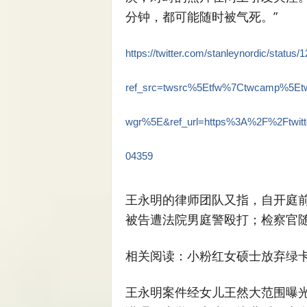
分钟，都可能随时被气死。”
https://twitter.com/stanleynordic/statu
ref_src=twsrc%5Etfw%7Ctwcamp%5E
wgr%5E&ref_url=https%3A%2F%2Ftwitt
04359
王永明的律师团队又指，自开庭
被告遭法院男庭警殴打；检察官
相关阅读：小粉红女硕士放弃绿卡
王永明案件经女儿王然大范围曝光