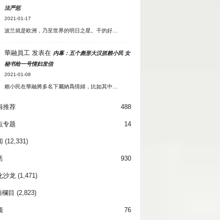
法严惩
2021-01-17
波兰就是欧洲，乃至世界的明日之星。干的好…
華融員工
发表在
内幕：五个彪形大汉抓赖小民 女
秘书给一号情妇发信
2021-01-08
賴小民在華融將多名下屬納爲情婦，比如其中…
辑推荐
488
点专题
14
闻
(12,331)
活
930
化沙龙
(1,471)
項欄目
(2,823)
频
76