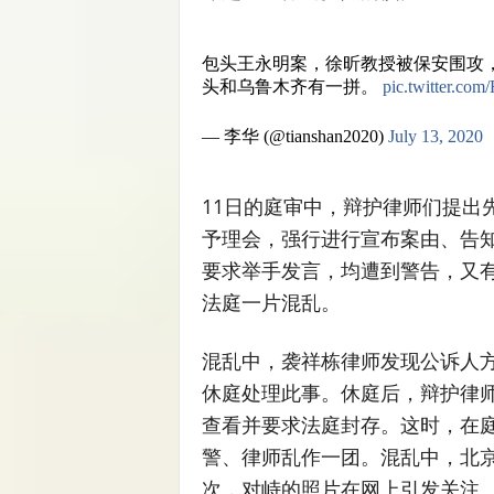
包头王永明案，徐昕教授被保安围攻
头和乌鲁木齐有一拼。
pic.twitter.c
— 李华 (@tianshan2020)
July 13, 2020
11日的庭审中，辩护律师们提出
予理会，强行进行宣布案由、告
要求举手发言，均遭到警告，又
法庭一片混乱。
混乱中，袭祥栋律师发现公诉人
休庭处理此事。休庭后，辩护律
查看并要求法庭封存。这时，在
警、律师乱作一团。混乱中，北
次，对峙的照片在网上引发关注。