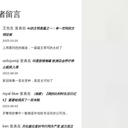
者留言
王先生
发表在
AI的文明意蕴之一：单一空间的文
明症候
2025-10-20
上周看到您的频道，一篇篇文章写的太好了
uslivjunoji
发表在
印度疫情海啸 欧洲议会呼吁停
止航班入境
2022-08-30
新冠病毒一直在变种，真是太可怕了
royal blue
发表在
（独家）【我的比利时生活日记
5】 婆婆给我买了一双布鞋
2022-08-03
开餐馆的餐巾一般都是外包给专业洗衣公司洗…
ken
发表在
斥社媒任意封号行同共产党 波兰拟立