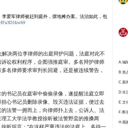
，李爱军律师被赶到庭外，摆地摊办案。法治如此，包
om/HFa3D1kwh9
先解决两位李律师的出庭辩护问题，法庭对此不
知诉讼权利程序，企图强推庭审。多名辩护律师
A.编
有多名律师要求审判长回避，还是被连续警告，
B.焦
C.新
D.生
方的书记员在庭审中偷偷录像，遂提醒法庭立即
师担心书记员删除录像、毁灭违法证据，便过去
E.文
庭的法警一拥而上，向律师扑上去，公诉人、法
F.專
京理工大学法学教授徐昕被法警野蛮的推搡两
H.视
徐昕坦言：“在这样严重违法的法庭上，多待一