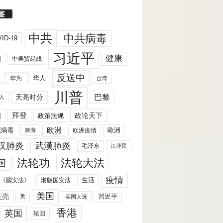
签
中共
中共病毒
ID-19
习近平
健康
国
中美贸易战
反送中
华人
华为
台湾
川普
天亮时分
巴黎
人
拜登
国
政策法规
政论天下
欧洲
歐洲
冠病毒
欧洲疫情
旅游
汉肺炎
武漢肺炎
毛泽东
江泽民
法轮功
法轮大法
国
疫情
生活
《國安法》
港版国安法
美国
天亮
習近平
美
美国大选
香港
英国
轮回