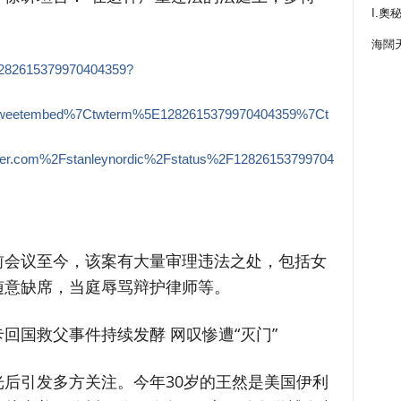
I.奧
海闊
s/1282615379970404359?
tweetembed%7Ctwterm%5E1282615379970404359%7Ct
er.com%2Fstanleynordic%2Fstatus%2F12826153799704
前会议至今，该案有大量审理违法之处，包括女
随意缺席，当庭辱骂辩护律师等。
回国救父事件持续发酵 网叹惨遭“灭门”
后引发多方关注。今年30岁的王然是美国伊利