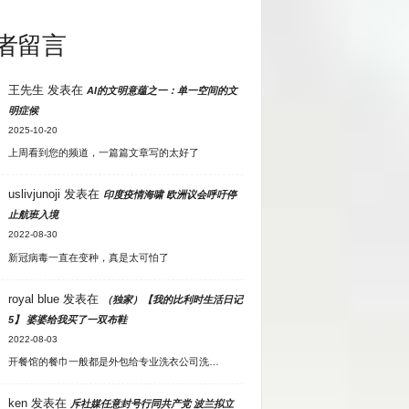
者留言
王先生
发表在
AI的文明意蕴之一：单一空间的文
明症候
2025-10-20
上周看到您的频道，一篇篇文章写的太好了
uslivjunoji
发表在
印度疫情海啸 欧洲议会呼吁停
止航班入境
2022-08-30
新冠病毒一直在变种，真是太可怕了
royal blue
发表在
（独家）【我的比利时生活日记
5】 婆婆给我买了一双布鞋
2022-08-03
开餐馆的餐巾一般都是外包给专业洗衣公司洗…
ken
发表在
斥社媒任意封号行同共产党 波兰拟立