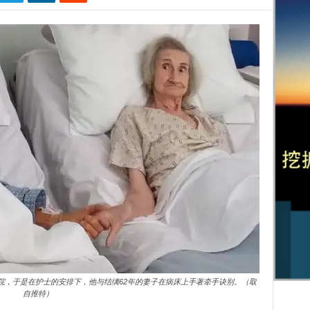
症晚期住院，于是在护士的安排下，他与结缡62年的妻子在病床上手著牵手诀别。（取
自推特）