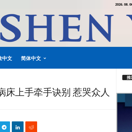
2026. 08. 0
教中文
简体中文
推
病床上手牵手诀别 惹哭众人