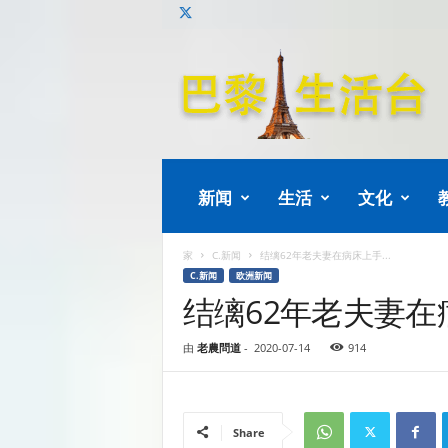
巴
黎
生
活
新闻
生活
文化
家
C.新闻
结缡62年老夫妻在病床上手...
C.新闻
欧洲新闻
结缡62年老夫妻在
由
老農問道
-
2020-07-14
914
Share