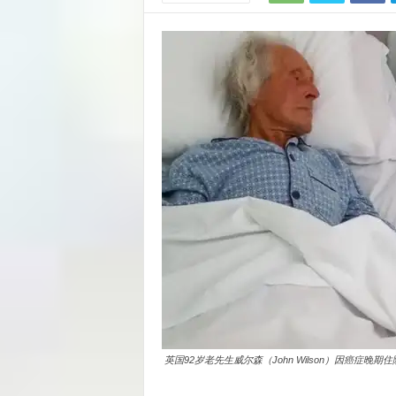
英国92岁老先生威尔森（John Wilson）因癌