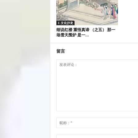
E.文化沙龙
细说红楼 重悟真谛 （之五） 那一
场雪天围炉 是一...
留言