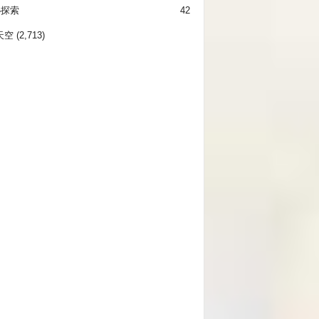
秘探索
42
天空
(2,713)