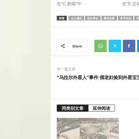
在“C.新闻”中
在“E.文
标签
令人感伤
悲欢离合
最后合影
牵手诀别
Share
前一篇文章
“乌拉尔外星人”事件 俄老妇捡到外星宝
同类别文章
延伸阅读