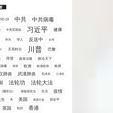
签
中共
中共病毒
ID-19
习近平
健康
国
中美贸易战
反送中
华人
华为
台湾
川普
天亮时分
巴黎
人
拜登
国
政策法规
政论天下
欧洲
歐洲
冠病毒
欧洲疫情
旅游
汉肺炎
武漢肺炎
毛泽东
江泽民
法轮功
法轮大法
国
疫情
生活
《國安法》
港版国安法
美国
天亮
習近平
美
美国大选
香港
英国
轮回