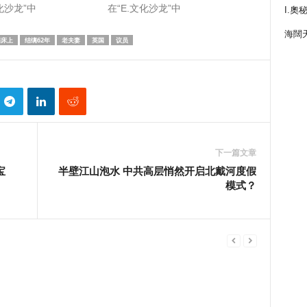
化沙龙”中
在“E.文化沙龙”中
I.奧
海闊
病床上
结缡62年
老夫妻
英国
议员
下一篇文章
宝
半壁江山泡水 中共高层悄然开启北戴河度假
模式？