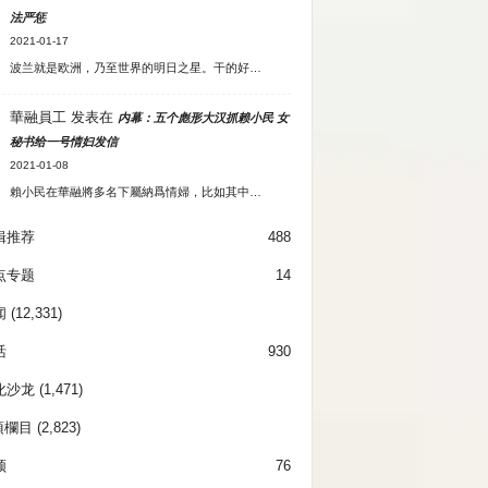
法严惩
2021-01-17
波兰就是欧洲，乃至世界的明日之星。干的好…
華融員工
发表在
内幕：五个彪形大汉抓赖小民 女
秘书给一号情妇发信
2021-01-08
賴小民在華融將多名下屬納爲情婦，比如其中…
辑推荐
488
点专题
14
闻
(12,331)
活
930
化沙龙
(1,471)
項欄目
(2,823)
频
76