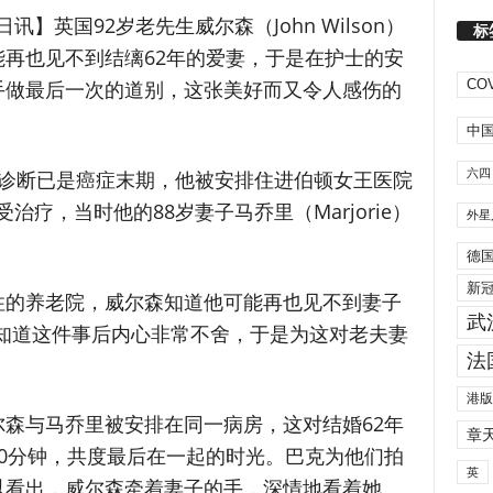
日讯】英国92岁老先生威尔森（John Wilson）
标
再也见不到结缡62年的爱妻，于是在护士的安
手做最后一次的道别，这张美好而又令人感伤的
COV
中
六四
被诊断已是癌症末期，他被安排住进伯顿女王医院
ton）接受治疗，当时他的88岁妻子马乔里（Marjorie）
外星
德
新
住的养老院，威尔森知道他可能再也见不到妻子
武
er）知道这件事后内心非常不舍，于是为这对老夫妻
法
港版
森与马乔里被安排在同一病房，这对结婚62年
章
0分钟，共度最后在一起的时光。巴克为他们拍
英
以看出，威尔森牵着妻子的手，深情地看着她。