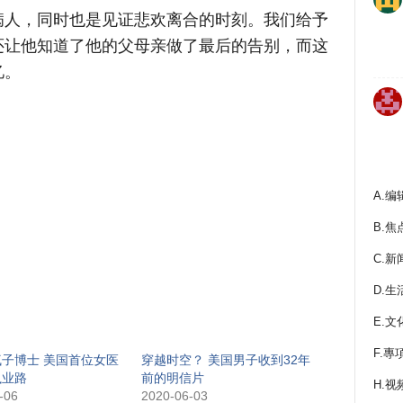
病人，同时也是见证悲欢离合的时刻。我们给予
还让他知道了他的父母亲做了最后的告别，而这
忆。
A.编
B.焦
C.新
D.生
E.文
F.專
子博士 美国首位女医
穿越时空？ 美国男子收到32年
执业路
前的明信片
H.视
-06
2020-06-03