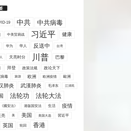
签
中共
中共病毒
ID-19
习近平
健康
国
中美贸易战
反送中
华人
华为
台湾
川普
天亮时分
巴黎
人
拜登
国
政策法规
政论天下
欧洲
歐洲
冠病毒
欧洲疫情
旅游
汉肺炎
武漢肺炎
毛泽东
江泽民
法轮功
法轮大法
国
疫情
生活
《國安法》
港版国安法
美国
天亮
習近平
美
美国大选
香港
英国
轮回