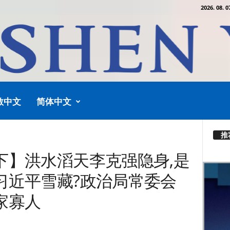
2026. 08. 0
教中文
简体中文
推
下】洪水滔天李克强隐身,是
习近平雪藏?政治局常委会
家寡人