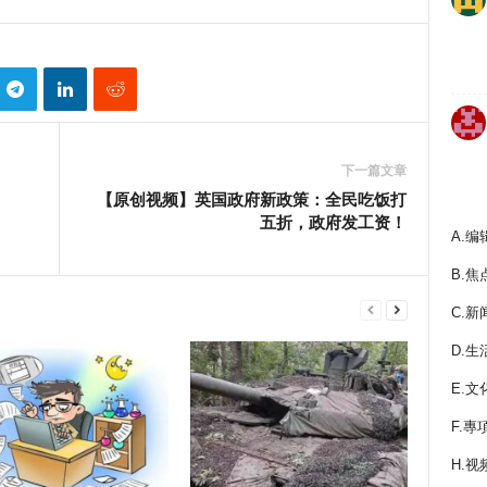
下一篇文章
【原创视频】英国政府新政策：全民吃饭打
五折，政府发工资！
A.编
B.焦
C.新
D.生
E.文
F.專
H.视