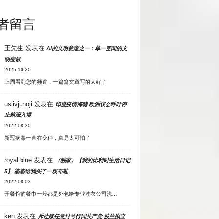
者留言
王先生
发表在
AI的文明意蕴之一：单一空间的文
明症候
2025-10-20
上周看到您的频道，一篇篇文章写的太好了
uslivjunoji
发表在
印度疫情海啸 欧洲议会呼吁停
止航班入境
2022-08-30
新冠病毒一直在变种，真是太可怕了
royal blue
发表在
（独家）【我的比利时生活日记
5】 婆婆给我买了一双布鞋
2022-08-03
开餐馆的餐巾一般都是外包给专业洗衣公司洗…
ken
发表在
斥社媒任意封号行同共产党 波兰拟立