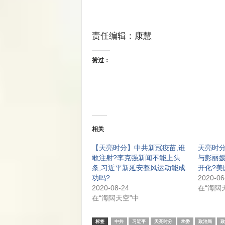
责任编辑：康慧
赞过：
相关
【天亮时分】中共新冠疫苗,谁
天亮时
敢注射?李克强新闻不能上头
与彭丽媛
条;习近平新延安整风运动能成
开化?美
功吗?
2020-06
2020-08-24
在“海闊
在“海闊天空”中
标签
中共
习近平
天亮时分
常委
政治局
政