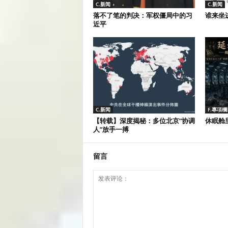
C.新闻
C.新闻
落不了笔的判决：军权僵局中的习
谁来坐
近平
C.新闻
F.專項欄
【转载】深度揭秘：多位北京“协调
休眠舱
人”放手一搏
留言