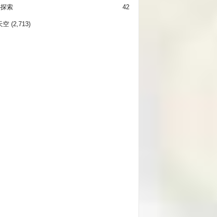
秘探索
42
天空
(2,713)