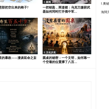
C.新闻
I.奧
进那把空出来的椅子?
一把钥匙，两道锁：乌克兰缴获武
器如何同时打开俄中军...
海闊
目
E.文化沙龙
里的暴政——漫谈延命之妄
圆桌的秘密：一个文明，如何靠一
个空着的位置撑了八百...