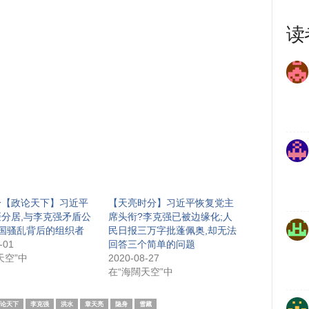
读
分【政论天下】习近平
【天亮时分】习近平恢复党主
分居,与李克强矛盾公
席头衔?李克强已被边缘化;人
国骚乱背后的组织者
民日报三万字批蓬佩奥,却无法
-01
回答三个简单的问题
天空”中
2020-08-27
在“海闊天空”中
论天下
李克强
洪水
章天亮
隐身
雪藏