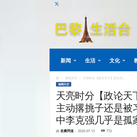
巴
黎
生
活
新闻
生活
文化
家
海闊天空
天亮时分【政论天下】洪水滔...
海闊天空
天亮时分【政论天
主动撂挑子还是被
中李克强几乎是孤
由
老農問道
-
2020-07-15
772