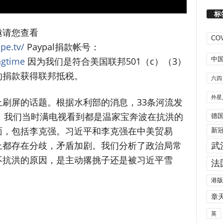
标
邀请您查看
COV
pe.tv/
Paypal捐款帐号：
中
ngtime
因为我们是符合美国联邦501（c）（3）
的捐款获得联邦抵税。
六四
外星
刷屏的话题。根据水利部的消息，33条河流发
洪水，我们当时满电视看到都是温家宝奔波在抗洪的
德
面，包括李克强。习近平和李克强在中美贸易
新
上都存在分歧，矛盾加剧。我们分析了政治局常
武
不抗洪的原因，是主动撂挑子还是被习近平雪
法
港版
章
英