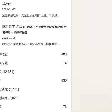
法严惩
2021-01-17
波兰就是欧洲，乃至世界的明日之星。干的好…
華融員工
发表在
内幕：五个彪形大汉抓赖小民 女
秘书给一号情妇发信
2021-01-08
賴小民在華融將多名下屬納爲情婦，比如其中…
辑推荐
488
点专题
14
闻
(12,331)
活
930
化沙龙
(1,471)
項欄目
(2,823)
频
76