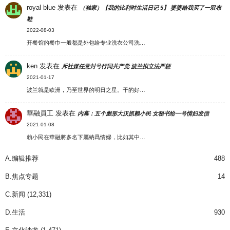
royal blue
发表在
（独家）【我的比利时生活日记 5】 婆婆给我买了一双布
鞋
2022-08-03
开餐馆的餐巾一般都是外包给专业洗衣公司洗…
ken
发表在
斥社媒任意封号行同共产党 波兰拟立法严惩
2021-01-17
波兰就是欧洲，乃至世界的明日之星。干的好…
華融員工
发表在
内幕：五个彪形大汉抓赖小民 女秘书给一号情妇发信
2021-01-08
賴小民在華融將多名下屬納爲情婦，比如其中…
A.编辑推荐
488
B.焦点专题
14
C.新闻
(12,331)
D.生活
930