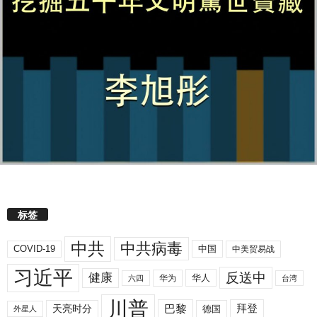
标签
中共
中共病毒
COVID-19
中国
中美贸易战
习近平
反送中
健康
华人
华为
六四
台湾
川普
拜登
天亮时分
巴黎
德国
外星人