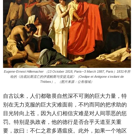
Eugene-Ernest Hillemacher （13 October 1818, Paris─3 March 1887, Paris）1831年所
绘的《自底比斯流亡的伊底帕斯与安提戈妮》（Oedipe et Antigone s'exilant de
Thèbes）。（图片来源：公有领域）
自古以来，人们都敬畏自然深不可测的巨大力量，特
别在无力克服的巨大灾难面前，不约而同的把求助的
目光转向上苍，因为人们相信灾难是对人间罪恶的惩
罚。特别是执政者，他的德行是否合乎天道至关重
要，故曰：不仁之君多遇瘟疫。此外，如果一个地区