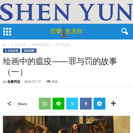
家
E.文化沙龙
绘画中的瘟疫——罪与罚的故...
E.文化沙龙
历史回眸
绘画中的瘟疫——罪与罚的故事
（一）
由
老農問道
-
2020-07-17
858
Share