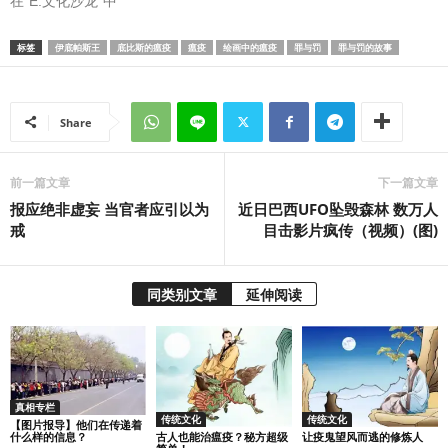
在“E.文化沙龙”中
标签
伊底帕斯王
底比斯的瘟疫
瘟疫
绘画中的瘟疫
罪与罚
罪与罚的故事
Share
前一篇文章
下一篇文章
报应绝非虚妄 当官者应引以为
近日巴西UFO坠毁森林 数万人
戒
目击影片疯传（视频）(图)
同类别文章
延伸阅读
真相专栏
传统文化
传统文化
【图片报导】他们在传递着
古人也能治瘟疫？秘方超级
让疫鬼望风而逃的修炼人
什么样的信息？