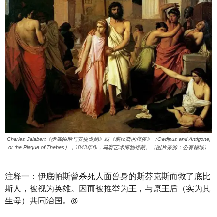
Charles Jalabert《伊底帕斯与安提戈妮》或《底比斯的瘟疫》（Oedipus and Antigone,
or the Plague of Thebes），1843年作，马赛艺术博物馆藏。（图片来源：公有领域）
注释一：伊底帕斯曾杀死人面兽身的斯芬克斯而救了底比
斯人，被视为英雄。因而被推举为王，与原王后（实为其
生母）共同治国。@