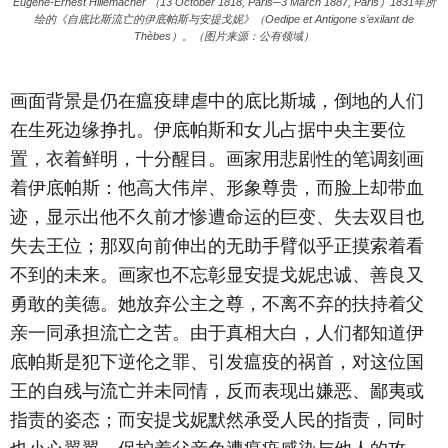
Eugene-Ernest Hillemacher （13 October 1818, Paris─3 March 1887, Paris）1831年所
绘的《自底比斯流亡的伊底帕斯与安提戈妮》（Oedipe et Antigone s’exilant de
Thèbes）。（图片来源：公有领域）
画面背景是仍在瘟疫肆虐中的底比斯城，倒地的人们
在生死边缘挣扎。伊底帕斯和女儿占据中央主要位
置，衣着鲜明，十分醒目。画家用悲剧性的笔调刻画
着伊底帕斯：他高大伟岸、形象尊贵，而脸上却带血
迹，显示出他不久前才惨遭命运的巨变、失去双目也
失去王位；那双向前伸出的无助手臂似乎正摸索着看
不到的未来。画家也不忘彰显安提戈妮忠诚、善良又
勇敢的美德。她放弃公主之尊，不离不弃的扶持着父
亲一同承担流亡之苦。由于真相大白，人们都知道伊
底帕斯是犯下逆伦之罪、引发瘟疫的祸首，对这位国
王的自残与流亡并未同情，反而表现出嫌恶、鄙夷或
指责的姿态；而安提戈妮默然承受人民的指责，同时