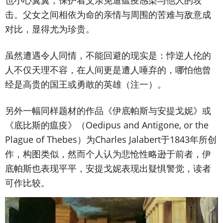
也小心翼翼，保护着父亲免遭瘟疫感染与他人的攻
击。父女之间相依为命的亲情与周围的苦难与敌意成
对比，显得尤为珍贵。
虽然遭遇令人同情，不能回避的现实是：悖逆人伦的
人不仅天理不容，在人间更是遭人唾弃的，哪怕他曾
经是高贵的国王或勇敢的英雄（注一）。
另外一幅同样题材的作品《伊底帕斯与安提戈妮》或
《底比斯的瘟疫》（Oedipus and Antigone, or the
Plague of Thebes）为Charles Jalabert于1843年所创
作，构图类似，然而个人认为悲怆性略逊于前者，伊
底帕斯也表现平平，安提戈妮表现出疑惧警觉，读者
可作比较。