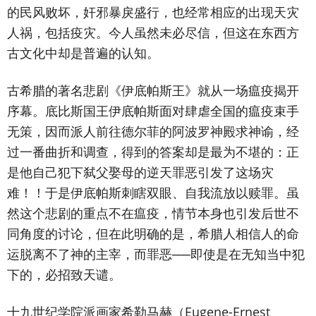
的民风败坏，奸邪暴戾盛行，也经常相应的出现天灾
人祸，包括疫灾。今人虽然未必尽信，但这在东西方
古文化中却是普遍的认知。
古希腊的著名悲剧《伊底帕斯王》就从一场瘟疫揭开
序幕。底比斯国王伊底帕斯面对肆虐全国的瘟疫束手
无策，因而派人前往德尔菲的阿波罗神殿求神谕，经
过一番曲折和调查，得到的答案却是最为不堪的：正
是他自己犯下弑父娶母的逆天罪恶引发了这场灾
难！！于是伊底帕斯刺瞎双眼、自我流放以赎罪。虽
然这个悲剧的重点不在瘟疫，情节本身也引发后世不
同角度的讨论，但在此明确的是，希腊人相信人的命
运脱离不了神的主宰，而罪恶──即使是在无知当中犯
下的，必招致天谴。
十九世纪学院派画家希勒马赫（Eugene-Ernest