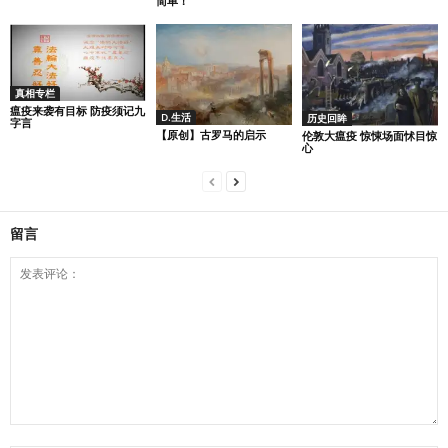
简单！
真相专栏
瘟疫来袭有目标 防疫须记九
D.生活
历史回眸
字言
【原创】古罗马的启示
伦敦大瘟疫 惊悚场面怵目惊
心
留言