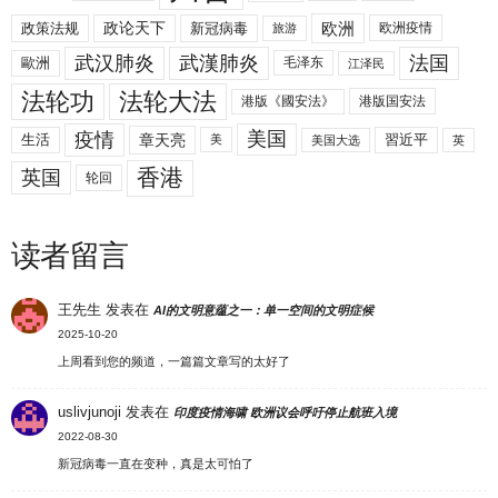
欧洲
政策法规
政论天下
新冠病毒
欧洲疫情
旅游
武汉肺炎
武漢肺炎
法国
歐洲
毛泽东
江泽民
法轮功
法轮大法
港版《國安法》
港版国安法
美国
疫情
生活
章天亮
習近平
美
美国大选
英
香港
英国
轮回
读者留言
王先生
发表在
AI的文明意蕴之一：单一空间的文明症候
2025-10-20
上周看到您的频道，一篇篇文章写的太好了
uslivjunoji
发表在
印度疫情海啸 欧洲议会呼吁停止航班入境
2022-08-30
新冠病毒一直在变种，真是太可怕了