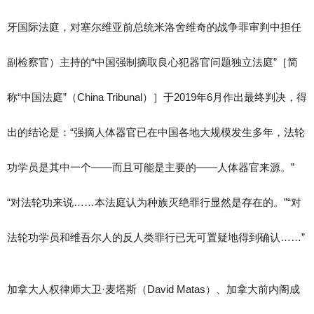
牙国际法庭，对塞尔维亚前总统米洛舍维奇的战争罪审判中担任
副检察官）主持的“中国强制摘取良心犯器官问题独立法庭”［简
称“中国法庭”（China Tribunal）］于2019年6月作出最终判决，得
出的结论是：“强摘人体器官已在中国各地大规模发生多年，法轮
功学员是其中一个——而且可能是主要的——人体器官来源。”
“对法轮功来说……本法庭认为种族灭绝罪行显然是存在的。”“对
法轮功学员和维吾尔人的反人类罪行已无可置疑地得到确认……”
加拿大人权律师大卫·麦塔斯（David Matas）、加拿大前内阁成