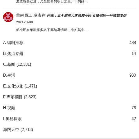
波兰就是欧洲，乃至世界的明日之星。干的好…
華融員工
发表在
内幕：五个彪形大汉抓赖小民 女秘书给一号情妇发信
2021-01-08
賴小民在華融將多名下屬納爲情婦，比如其中…
A.编辑推荐
488
B.焦点专题
14
C.新闻
(12,331)
D.生活
930
E.文化沙龙
(1,471)
F.專項欄目
(2,823)
H.视频
76
I.奧秘探索
42
海闊天空
(2,713)