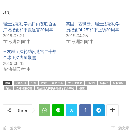
相关
瑞士法轮功学员日内瓦联合国
英国、西班牙、瑞士法轮功学
广场纪念和平反迫害20周年
员纪念“4.25”和平上访20周年
2019-07-21
2019-04-25
在“欧洲新闻”中
在“欧洲新闻”中
王友群：法轮功反迫害二十年
全球正义力量聚焦
2019-08-13
在“海闊天空”中
标签
7月20日
中共
呼吁
大卫·乔高
大卫·麦塔斯
日内瓦
法轮功
法轮大法
瑞士
立即结束迫害
联合国人权事务高级专员办事处
镇压
Share
前一篇文章
下一篇文章