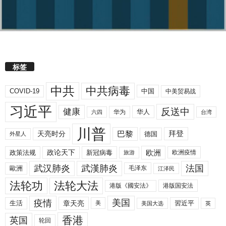
标签
中共
中共病毒
COVID-19
中国
中美贸易战
习近平
反送中
健康
华人
华为
六四
台湾
川普
拜登
天亮时分
巴黎
德国
外星人
欧洲
政策法规
政论天下
新冠病毒
欧洲疫情
旅游
武汉肺炎
武漢肺炎
法国
歐洲
毛泽东
江泽民
法轮功
法轮大法
港版《國安法》
港版国安法
美国
疫情
生活
章天亮
習近平
美
美国大选
英
香港
英国
轮回