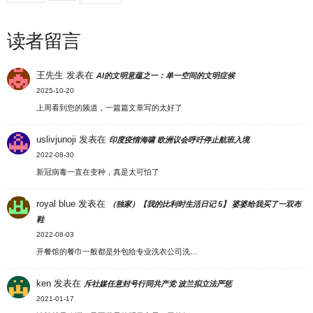
读者留言
王先生
发表在
AI的文明意蕴之一：单一空间的文明症候
2025-10-20
上周看到您的频道，一篇篇文章写的太好了
uslivjunoji
发表在
印度疫情海啸 欧洲议会呼吁停止航班入境
2022-08-30
新冠病毒一直在变种，真是太可怕了
royal blue
发表在
（独家）【我的比利时生活日记 5】 婆婆给我买了一双布
鞋
2022-08-03
开餐馆的餐巾一般都是外包给专业洗衣公司洗…
ken
发表在
斥社媒任意封号行同共产党 波兰拟立法严惩
2021-01-17