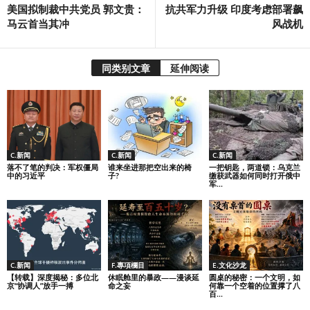
美国拟制裁中共党员 郭文贵：
抗共军力升级 印度考虑部署飙
马云首当其冲
风战机
同类别文章
延伸阅读
C.新闻
C.新闻
C.新闻
落不了笔的判决：军权僵局
谁来坐进那把空出来的椅
一把钥匙，两道锁：乌克兰
中的习近平
子?
缴获武器如何同时打开俄中
军...
C.新闻
F.專項欄目
E.文化沙龙
【转载】深度揭秘：多位北
休眠舱里的暴政——漫谈延
圆桌的秘密：一个文明，如
京“协调人”放手一搏
命之妄
何靠一个空着的位置撑了八
百...