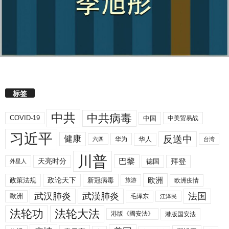
标签
中共
中共病毒
COVID-19
中国
中美贸易战
习近平
反送中
健康
华人
华为
六四
台湾
川普
拜登
天亮时分
巴黎
德国
外星人
欧洲
政策法规
政论天下
新冠病毒
欧洲疫情
旅游
武汉肺炎
武漢肺炎
法国
歐洲
毛泽东
江泽民
法轮功
法轮大法
港版《國安法》
港版国安法