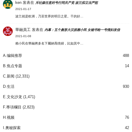
ken
发表在
斥社媒任意封号行同共产党 波兰拟立法严惩
2021-01-17
波兰就是欧洲，乃至世界的明日之星。干的好…
華融員工
发表在
内幕：五个彪形大汉抓赖小民 女秘书给一号情妇发信
2021-01-08
賴小民在華融將多名下屬納爲情婦，比如其中…
A.编辑推荐
488
B.焦点专题
14
C.新闻
(12,331)
D.生活
930
E.文化沙龙
(1,471)
F.專項欄目
(2,823)
H.视频
76
I.奧秘探索
42