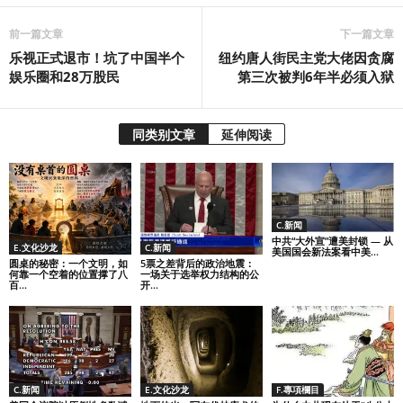
前一篇文章
下一篇文章
乐视正式退市！坑了中国半个
纽约唐人街民主党大佬因贪腐
娱乐圈和28万股民
第三次被判6年半必须入狱
同类别文章
延伸阅读
C.新闻
中共“大外宣”遭美封锁 — 从
E.文化沙龙
C.新闻
美国国会新法案看中美...
圆桌的秘密：一个文明，如
5票之差背后的政治地震：
何靠一个空着的位置撑了八
一场关于选举权力结构的公
百...
开...
C.新闻
E.文化沙龙
F.專項欄目