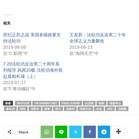
相关
世纪正邪之战 美国各级政要支
王友群：法轮功反迫害二十年
持法轮功
全球正义力量聚焦
2019-08-09
2019-08-13
在“C.新闻”中
在“海闊天空”中
7‧20法轮功反迫害二十周年系
列报导 风雨20载 法轮功海外筑
起真相长城（上）
2019-07-17
在“F.專項欄目”中
标签
BEUTLER
FALUNINFO.NET
PAUL GOSAR
众议院
信仰
信息中心
参议员
团结
戈萨尔
政要
权力
法轮功
法轮大法
生命
自由
贝特勒
Share