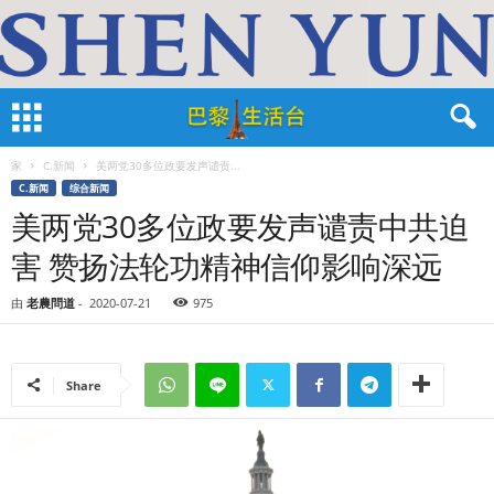
家
C.新闻
美两党30多位政要发声谴责...
C.新闻
综合新闻
美两党30多位政要发声谴责中共迫
害 赞扬法轮功精神信仰影响深远
由
老農問道
-
2020-07-21
975
Share