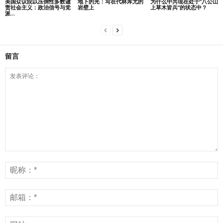
美国众议院以压倒性多数谴
地下的光：写在代林库尤的
为什么中共现在处于“八公山
责社会主义：政治信号与党
岩壁上
上草木皆兵”的状态中？
派...
留言