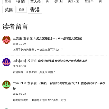
美国
疫情
生活
章天亮
習近平
美
美国大选
英
香港
英国
轮回
读者留言
王先生
发表在
AI的文明意蕴之一：单一空间的文明症候
2025-10-20
上周看到您的频道，一篇篇文章写的太好了
uslivjunoji
发表在
印度疫情海啸 欧洲议会呼吁停止航班入境
2022-08-30
新冠病毒一直在变种，真是太可怕了
royal blue
发表在
（独家）【我的比利时生活日记 5】 婆婆给我买了一双布
鞋
2022-08-03
开餐馆的餐巾一般都是外包给专业洗衣公司洗…