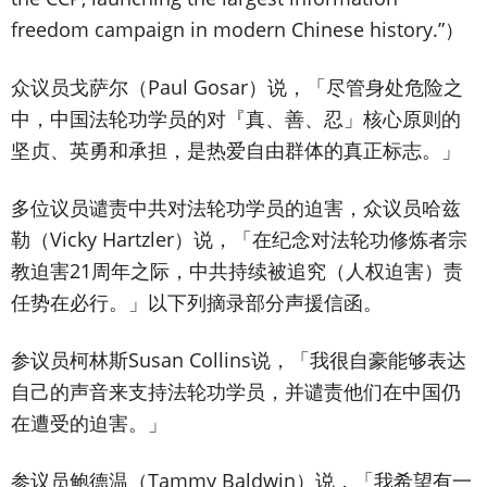
freedom campaign in modern Chinese history.”）
众议员戈萨尔（Paul Gosar）说，「尽管身处危险之
中，中国法轮功学员的对『真、善、忍」核心原则的
坚贞、英勇和承担，是热爱自由群体的真正标志。」
多位议员谴责中共对法轮功学员的迫害，众议员哈兹
勒（Vicky Hartzler）说，「在纪念对法轮功修炼者宗
教迫害21周年之际，中共持续被追究（人权迫害）责
任势在必行。」以下列摘录部分声援信函。
参议员柯林斯Susan Collins说，「我很自豪能够表达
自己的声音来支持法轮功学员，并谴责他们在中国仍
在遭受的迫害。」
参议员鲍德温（Tammy Baldwin）说，「我希望有一