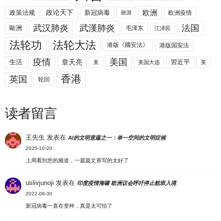
欧洲
政策法规
政论天下
新冠病毒
欧洲疫情
旅游
武汉肺炎
武漢肺炎
法国
歐洲
毛泽东
江泽民
法轮功
法轮大法
港版《國安法》
港版国安法
美国
疫情
生活
章天亮
習近平
美
美国大选
英
香港
英国
轮回
读者留言
王先生
发表在
AI的文明意蕴之一：单一空间的文明症候
2025-10-20
上周看到您的频道，一篇篇文章写的太好了
uslivjunoji
发表在
印度疫情海啸 欧洲议会呼吁停止航班入境
2022-08-30
新冠病毒一直在变种，真是太可怕了