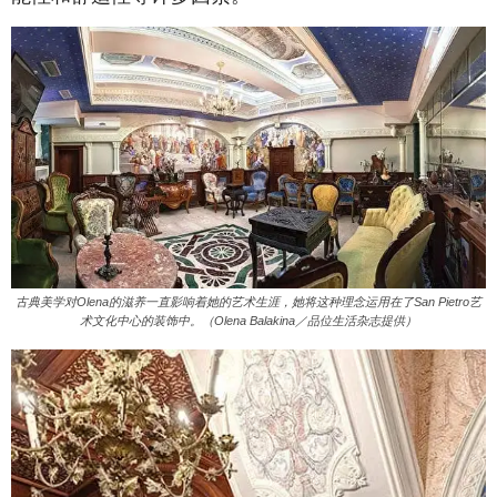
古典美学对Olena的滋养一直影响着她的艺术生涯，她将这种理念运用在了San Pietro艺
术文化中心的装饰中。（Olena Balakina／品位生活杂志提供）