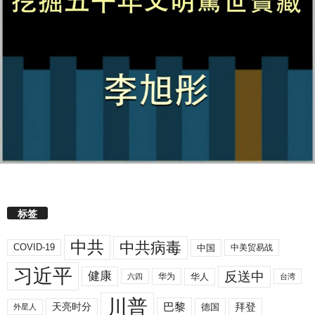
标签
中共
中共病毒
COVID-19
中国
中美贸易战
习近平
反送中
健康
华人
华为
六四
台湾
川普
拜登
天亮时分
巴黎
德国
外星人