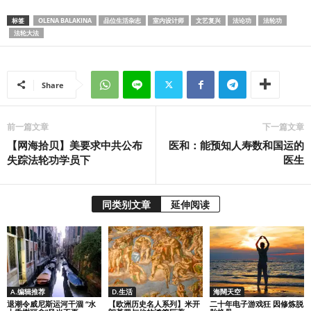
标签
OLENA BALAKINA
品位生活杂志
室内设计师
文艺复兴
法论功
法轮功
法轮大法
Share
前一篇文章
下一篇文章
【网海拾贝】美要求中共公布
医和：能预知人寿数和国运的
失踪法轮功学员下
医生
同类别文章
延伸阅读
A.编辑推荐
D.生活
海闊天空
退潮令威尼斯运河干涸 “水
【欧洲历史名人系列】米开
二十年电子游戏狂 因修炼脱