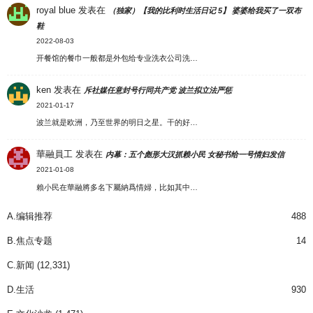
royal blue
发表在
（独家）【我的比利时生活日记 5】 婆婆给我买了一双布
鞋
2022-08-03
开餐馆的餐巾一般都是外包给专业洗衣公司洗…
ken
发表在
斥社媒任意封号行同共产党 波兰拟立法严惩
2021-01-17
波兰就是欧洲，乃至世界的明日之星。干的好…
華融員工
发表在
内幕：五个彪形大汉抓赖小民 女秘书给一号情妇发信
2021-01-08
賴小民在華融將多名下屬納爲情婦，比如其中…
A.编辑推荐
488
B.焦点专题
14
C.新闻
(12,331)
D.生活
930