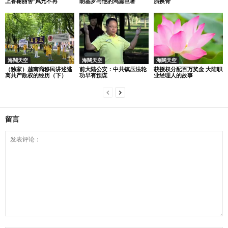
上香榭丽舍”风光不再
朗基罗与他的鸿篇巨著
胎换骨
海闊天空
海闊天空
海闊天空
（独家）越南裔移民讲述逃
前大陆公安：中共镇压法轮
获授权分配百万奖金 大陆职
离共产政权的经历（下）
功早有预谋
业经理人的故事
留言