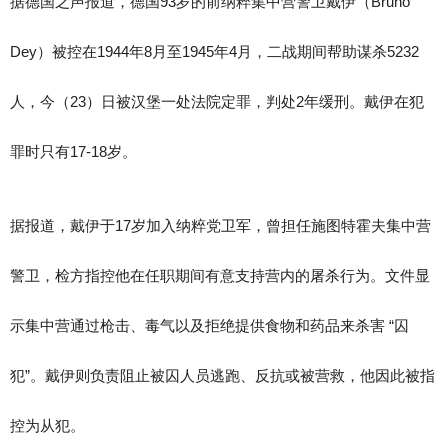
据德国之声报道，德国93岁的前纳粹集中营警卫戴伊（Bruno
Dey）被控在1944年8月至1945年4月，二战期间帮助谋杀5232
人，今（23）日被汉堡一处法院定罪，判处2年缓刑。戴伊在犯
罪时只有17-18岁。
据报道，戴伊于17岁加入纳粹党卫军，曾担任施图特霍夫集中营
警卫，检方指控他在任职期间有意支持营内的屠杀行为。文件显
示集中营通过枪击、毒气以及拒绝提供食物和药品来杀害 “囚
犯”。戴伊则负责阻止被囚人员逃跑、反抗或被营救，他因此被指
控为从犯。