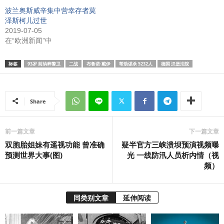
波兰奥斯威辛集中营幸存者莫
泽斯柯儿过世
2019-07-05
在“欧洲新闻”中
标签
93岁 前纳粹警卫
二战
布鲁诺·戴伊
帮助谋杀 5232人
德国 汉堡法院
Share
前一篇文章
下一篇文章
双胞胎姐妹有遥视功能 曾准确
疑半官方三峡溃坝预演视频曝
预测世界大事(图)
光 一线防汛人员析内情（视
频）
同类别文章
延伸阅读