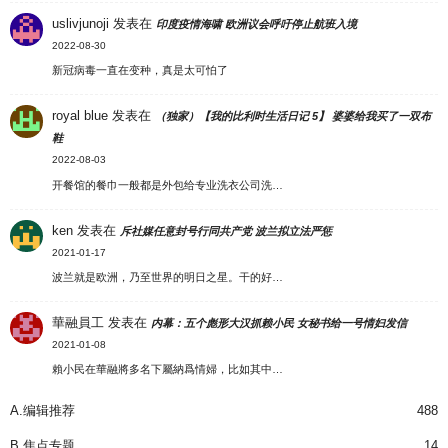
uslivjunoji
发表在
印度疫情海啸 欧洲议会呼吁停止航班入境
2022-08-30
新冠病毒一直在变种，真是太可怕了
royal blue
发表在
（独家）【我的比利时生活日记 5】 婆婆给我买了一双布
鞋
2022-08-03
开餐馆的餐巾一般都是外包给专业洗衣公司洗…
ken
发表在
斥社媒任意封号行同共产党 波兰拟立法严惩
2021-01-17
波兰就是欧洲，乃至世界的明日之星。干的好…
華融員工
发表在
内幕：五个彪形大汉抓赖小民 女秘书给一号情妇发信
2021-01-08
賴小民在華融將多名下屬納爲情婦，比如其中…
A.编辑推荐
488
B.焦点专题
14