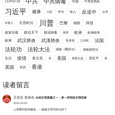
中共
中共病毒
COVID-19
中国
中美贸易战
习近平
反送中
健康
华人
华为
六四
台湾
川普
拜登
天亮时分
巴黎
德国
外星人
欧洲
政策法规
政论天下
新冠病毒
欧洲疫情
旅游
武汉肺炎
武漢肺炎
法国
歐洲
毛泽东
江泽民
法轮功
法轮大法
港版《國安法》
港版国安法
美国
疫情
生活
章天亮
習近平
美
美国大选
英
香港
英国
轮回
读者留言
王先生
发表在
AI的文明意蕴之一：单一空间的文明症候
2025-10-20
上周看到您的频道，一篇篇文章写的太好了