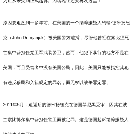
为止从未受到正式起诉。为啥现在还要再次过堂？
原因要追溯到十多年前。在美国的一个纳粹嫌疑人约翰·德米扬纽
克（John Demjanjuk）被美国警方逮捕，尽管他曾经在索比堡死
亡集中营担任党卫军武装警卫，然而，他犯下暴行的地方不是在
美国，而且受害者中没有美国公民，因此，美国只能被指控其犯
有违反移民和入籍规定的罪名，而无权以战争罪定罪。
2011年5月，遣返后的德米扬纽克在德国慕尼黑受审，因其在波
兰索比博尔集中营担任警卫而被定罪。这是德国起诉纳粹嫌疑人