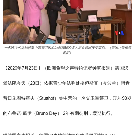
一名93岁的前纳粹集中营警卫因协助杀害5000多人而在德国接受审判。（美国之音视频
截图）
【2020年7月23日】（欧洲希望之声特约记者钟宝报道）德国汉
堡法院今天（23日）依据青少年法判处格但斯克（今波兰）附近
昔日施图特霍夫（Stutthof）集中营的一名党卫军警卫，现年93岁
的布鲁诺·戴伊（Bruno Dey） 2年有期徒刑，缓期执行。