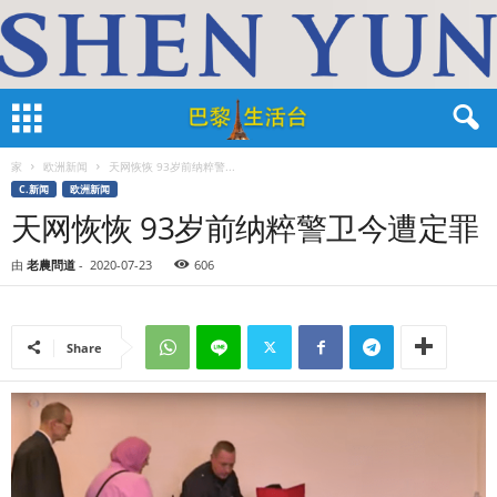
家
欧洲新闻
天网恢恢 93岁前纳粹警...
C.新闻
欧洲新闻
天网恢恢 93岁前纳粹警卫今遭定罪
由
老農問道
-
2020-07-23
606
Share