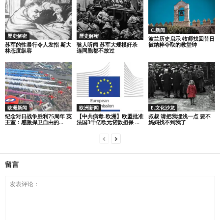
C.新闻
歷史解密
歷史解密
波兰历史启示 牧师找回昔日
苏军的性暴行令人发指 斯大
骇人听闻 苏军大规模奸杀
被纳粹夺取的教堂钟
林态度纵容
连同胞都不放过
欧洲新闻
欧洲新闻
E.文化沙龙
纪念对日战争胜利75周年 英
【中共病毒-欧洲】欧盟批准
叔叔 请把我埋浅一点 要不
王室：感激捍卫自由的...
法国3千亿欧元贷款担保 ...
妈妈找不到我了
留言