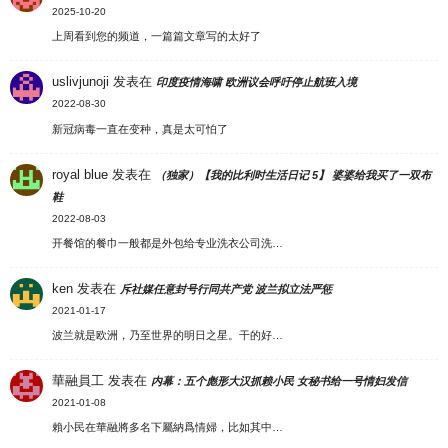
2025-10-20
上周看到您的频道，一篇篇文章写的太好了
uslivjunoji
发表在
印度疫情海啸 欧洲议会呼吁停止航班入境
2022-08-30
新冠病毒一直在变种，真是太可怕了
royal blue
发表在
（独家）【我的比利时生活日记 5】 婆婆给我买了一双布
鞋
2022-08-03
开餐馆的餐巾一般都是外包给专业洗衣公司洗…
ken
发表在
斥社媒任意封号行同共产党 波兰拟立法严惩
2021-01-17
波兰就是欧洲，乃至世界的明日之星。干的好…
華融員工
发表在
内幕：五个彪形大汉抓赖小民 女秘书给一号情妇发信
2021-01-08
賴小民在華融將多名下屬納爲情婦，比如其中…