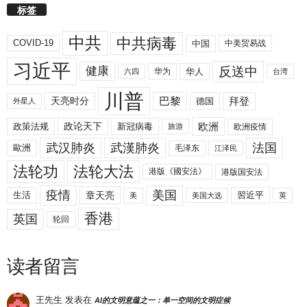
标签
中共
中共病毒
COVID-19
中国
中美贸易战
习近平
反送中
健康
华人
华为
六四
台湾
川普
拜登
天亮时分
巴黎
德国
外星人
欧洲
政策法规
政论天下
新冠病毒
欧洲疫情
旅游
武汉肺炎
武漢肺炎
法国
歐洲
毛泽东
江泽民
法轮功
法轮大法
港版《國安法》
港版国安法
美国
疫情
生活
章天亮
習近平
美
美国大选
英
香港
英国
轮回
读者留言
王先生
发表在
AI的文明意蕴之一：单一空间的文明症候