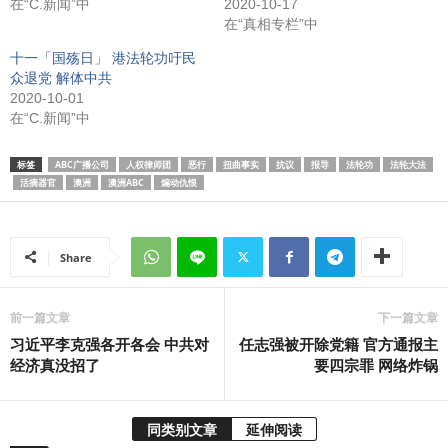
在“C.新闻”中
2020-10-17
在“真相专栏”中
十一「国殇日」 港法轮功吁民
众退党 解体中共
2020-10-01
在“C.新闻”中
标签
ABC广播公司
人权律师团
恶行
扭曲事实
抗议
报导
法轮功
法轮大法
活摘器官
澳洲
澳洲ABC
煽动仇恨
Share
前一篇文章
下一篇文章
习近平李克强各开各会 中共对
任志强被开除党籍 官方通报主
经济真没招了
要四宗罪 网络炸锅
同类别文章
延伸阅读