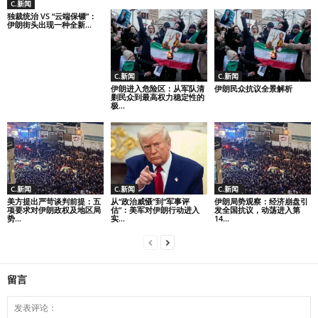
C.新闻
独裁统治 VS “云端保镖”：
伊朗街头出现一种全新...
C.新闻
C.新闻
伊朗进入危险区：从军队清
伊朗民众抗议全景解析
剿民众到最高权力稳定性的
极...
C.新闻
C.新闻
C.新闻
美方提出严苛谈判前提：五
从“政治威慑”到“军事评
伊朗局势观察：经济崩盘引
项要求对伊朗政权及地区局
估”：美军对伊朗行动进入
发全国抗议，动荡进入第
势...
实...
14...
留言