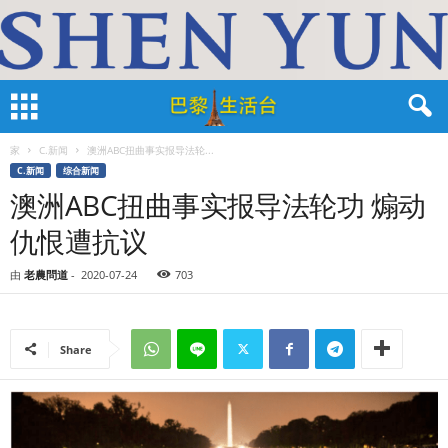
家
C.新闻
澳洲ABC扭曲事实报导法轮...
C.新闻
综合新闻
澳洲ABC扭曲事实报导法轮功 煽动
仇恨遭抗议
由
老農問道
-
2020-07-24
703
Share