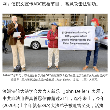
网」便撰文宣传ABC该档节目， 蓄意攻击法轮功。
2020年7月21日，部分法轮功学员在ABC悉尼总部大楼门前抗议当天播出的对法轮功的不
实报导，图为澳洲法轮大法协会戴乐（John Deller）发言。（图／大纪元）
澳洲法轮大法学会发言人戴乐（John Deller）表示，
中共非法迫害真善忍信仰超过21年，迄今未止，今年
(2020年)上半年就有39名大法弟子被迫害至死，活摘