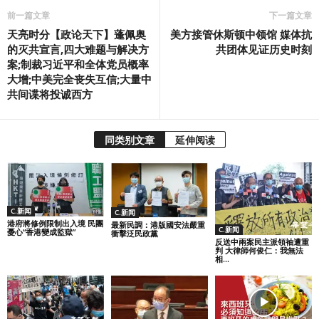
前一篇文章
下一篇文章
天亮时分【政论天下】蓬佩奥
美方接管休斯顿中领馆 媒体抗
的灭共宣言,四大难题与解决方
共团体见证历史时刻
案;制裁习近平和全体党员概率
大增;中美完全丧失互信;大量中
共间谍将投诚西方
同类别文章
延伸阅读
C.新闻
C.新闻
港府將修例限制出入境 民團
最新民調：港版國安法嚴重
C.新闻
憂心“香港變成監獄”
衝擊泛民政黨
反送中兩案民主派領袖遭重
判 大律師何俊仁：我無法
相...