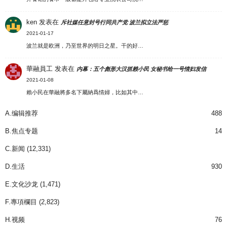
ken
发表在
斥社媒任意封号行同共产党 波兰拟立法严惩
2021-01-17
波兰就是欧洲，乃至世界的明日之星。干的好…
華融員工
发表在
内幕：五个彪形大汉抓赖小民 女秘书给一号情妇发信
2021-01-08
賴小民在華融將多名下屬納爲情婦，比如其中…
A.编辑推荐
488
B.焦点专题
14
C.新闻
(12,331)
D.生活
930
E.文化沙龙
(1,471)
F.專項欄目
(2,823)
H.视频
76