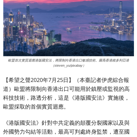
歐盟首次實質迴應港版國安法，將限制向香港出口敏感技術。圖爲香港維多利亞港
（steven_yu/pixabay）
【希望之聲2020年7月25日】（本臺記者伊虎綜合報
道）
歐盟將限制向香港出口可能用於鎮壓或監視的高
科技技術，路透分析，這是《港版國安法》實施後，
歐盟採取的首個實質迴應。
《港版國安法》針對中共定義的顛覆分裂國家以及與
外國勢力勾結等活動，最高可判處終身監禁，遭至國