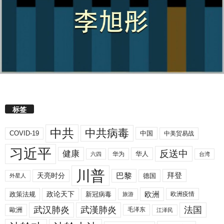
标签
中共
中共病毒
COVID-19
中国
中美贸易战
习近平
反送中
健康
华人
华为
六四
台湾
川普
拜登
天亮时分
巴黎
德国
外星人
欧洲
政策法规
政论天下
新冠病毒
欧洲疫情
旅游
武汉肺炎
武漢肺炎
法国
歐洲
毛泽东
江泽民