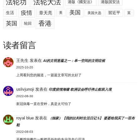
法轮功
法轮大法
港版《國安法》
港版国安法
美国
疫情
生活
章天亮
習近平
美
美国大选
英
香港
英国
轮回
读者留言
王先生
发表在
AI的文明意蕴之一：单一空间的文明症候
2025-10-20
上周看到您的频道，一篇篇文章写的太好了
uslivjunoji
发表在
印度疫情海啸 欧洲议会呼吁停止航班入境
2022-08-30
新冠病毒一直在变种，真是太可怕了
royal blue
发表在
（独家）【我的比利时生活日记 5】 婆婆给我买了一双布
鞋
2022-08-03
开餐馆的餐巾一般都是外包给专业洗衣公司洗…