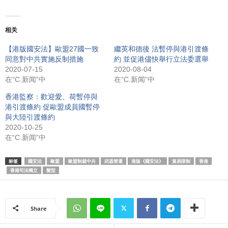
相关
【港版國安法】歐盟27國一致
繼英和德後 法暫停與港引渡條
同意對中共實施反制措施
約 並促港儘快舉行立法委選舉
2020-07-15
2020-08-04
在“C.新闻”中
在“C.新闻”中
香港監察：歡迎愛、荷暫停與
港引渡條約 促歐盟成員國暫停
與大陸引渡條約
2020-10-25
在“C.新闻”中
标签
國安法
歐盟
歐盟制裁中共
武器禁運
港版《國安法》
貿易限制
香港
香港司法獨立
髮型
Share