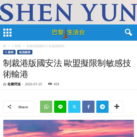
家
C.新闻
制裁港版國安法 歐盟擬限制...
C.新闻
欧洲新闻
制裁港版國安法 歐盟擬限制敏感技
術輸港
由
老農問道
-
2020-07-25
459
Share