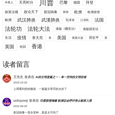
川普
拜登
天亮时分
巴黎
德国
外星人
欧洲
政策法规
政论天下
新冠病毒
欧洲疫情
旅游
武汉肺炎
武漢肺炎
法国
歐洲
毛泽东
江泽民
法轮功
法轮大法
港版《國安法》
港版国安法
美国
疫情
生活
章天亮
習近平
美
美国大选
英
香港
英国
轮回
读者留言
王先生
发表在
AI的文明意蕴之一：单一空间的文明症候
2025-10-20
上周看到您的频道，一篇篇文章写的太好了
uslivjunoji
发表在
印度疫情海啸 欧洲议会呼吁停止航班入境
2022-08-30
新冠病毒一直在变种，真是太可怕了