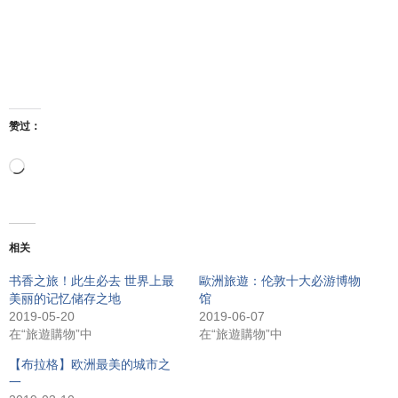
赞过：
正
在
相关
加
书香之旅！此生必去 世界上最
歐洲旅遊：伦敦十大必游博物
美丽的记忆储存之地
馆
载…
2019-05-20
2019-06-07
在“旅遊購物”中
在“旅遊購物”中
【布拉格】欧洲最美的城市之
一