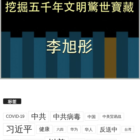
标签
中共
中共病毒
COVID-19
中国
中美贸易战
习近平
反送中
健康
华人
华为
六四
台湾