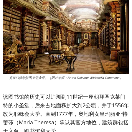
克莱门特学院图书馆大厅。（图片来源：Bruno Delzant/ Wikimedia Commons）
该图书馆的历史可以追溯到11世纪一座朝拜圣克莱门
特的小圣堂，后来占地面积扩大到2公顷，并于1556年
改为耶稣会大学。直到1777年，奥地利女皇玛丽亚·特
蕾莎（Maria Theresa）承认其官方地位，建筑群包括
天文台、图书馆和大学。