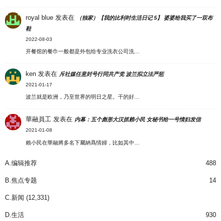
royal blue
发表在
（独家）【我的比利时生活日记 5】 婆婆给我买了一双布
鞋
2022-08-03
开餐馆的餐巾一般都是外包给专业洗衣公司洗…
ken
发表在
斥社媒任意封号行同共产党 波兰拟立法严惩
2021-01-17
波兰就是欧洲，乃至世界的明日之星。干的好…
華融員工
发表在
内幕：五个彪形大汉抓赖小民 女秘书给一号情妇发信
2021-01-08
賴小民在華融將多名下屬納爲情婦，比如其中…
A.编辑推荐
488
B.焦点专题
14
C.新闻
(12,331)
D.生活
930