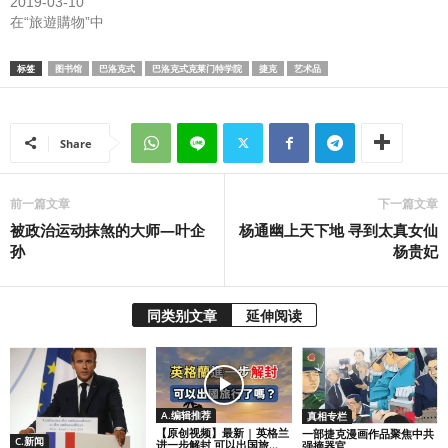
2019-03-10
在“旅遊購物”中
标签
图书馆
巴洛克式
巴洛克式克莱门特学院
捷克
艺术品
Share
前一篇文章
下一篇文章
被政治运动抹煞的大师—叶企
杨通幽上天下地 寻到太真女仙
孙
杨贵妃
同类别文章
延伸阅读
A.编辑推荐
真相专栏
【原创视频】最新 | 英格兰
一部捷克漫画作品聚焦中共
C.新闻
进一步解封 可以出国旅...
强摘器官