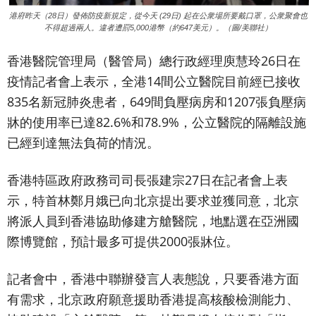
港府昨天（28日）發佈防疫新規定，從今天 (29日) 起在公衆場所要戴口罩，公衆聚會也
不得超過兩人。違者遭罰5,000港幣（約647美元）。（圖/美聯社）
香港醫院管理局（醫管局）總行政經理庾慧玲26日在
疫情記者會上表示，全港14間公立醫院目前經已接收
835名新冠肺炎患者，649間負壓病房和1207張負壓病
牀的使用率已達82.6%和78.9%，公立醫院的隔離設施
已經到達無法負荷的情況。
香港特區政府政務司司長張建宗27日在記者會上表
示，特首林鄭月娥已向北京提出要求並獲同意，北京
將派人員到香港協助修建方艙醫院，地點選在亞洲國
際博覽館，預計最多可提供2000張牀位。
記者會中，香港中聯辦發言人表態說，只要香港方面
有需求，北京政府願意援助香港提高核酸檢測能力、