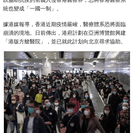
統也變成「一國一制」。
據港媒報導，香港近期疫情嚴峻，醫療體系恐將面臨
崩潰的境地。日前傳出，港府計劃在亞洲博覽館興建
「港版方艙醫院」，並已就此計划向北京尋求協助。