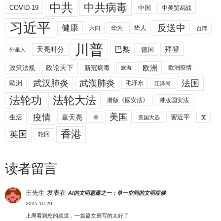
中共
中共病毒
COVID-19
中国
中美贸易战
习近平
反送中
健康
华人
华为
六四
台湾
川普
拜登
天亮时分
巴黎
德国
外星人
欧洲
政策法规
政论天下
新冠病毒
欧洲疫情
旅游
武汉肺炎
武漢肺炎
法国
歐洲
毛泽东
江泽民
法轮功
法轮大法
港版《國安法》
港版国安法
美国
疫情
生活
章天亮
習近平
美
美国大选
英
香港
英国
轮回
读者留言
王先生
发表在
AI的文明意蕴之一：单一空间的文明症候
2025-10-20
上周看到您的频道，一篇篇文章写的太好了