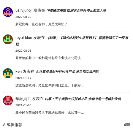
uslivjunoji
发表在
印度疫情海啸 欧洲议会呼吁停止航班入境
2022-08-30
新冠病毒一直在变种，真是太可怕了
royal blue
发表在
（独家）【我的比利时生活日记 5】 婆婆给我买了一双布
鞋
2022-08-03
开餐馆的餐巾一般都是外包给专业洗衣公司洗…
ken
发表在
斥社媒任意封号行同共产党 波兰拟立法严惩
2021-01-17
波兰就是欧洲，乃至世界的明日之星。干的好…
華融員工
发表在
内幕：五个彪形大汉抓赖小民 女秘书给一号情妇发信
2021-01-08
賴小民在華融將多名下屬納爲情婦，比如其中…
A.编辑推荐
488