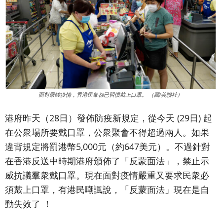
面對嚴峻疫情，香港民衆都已習慣戴上口罩。 （圖/美聯社）
港府昨天（28日）發佈防疫新規定，從今天 (29日) 起
在公衆場所要戴口罩，公衆聚會不得超過兩人。如果
違背規定將罰港幣5,000元（約647美元）。不過針對
在香港反送中時期港府頒佈了「反蒙面法」，禁止示
威抗議羣衆戴口罩。現在面對疫情嚴重又要求民衆必
須戴上口罩，有港民嘲諷說，「反蒙面法」現在是自
動失效了 ！