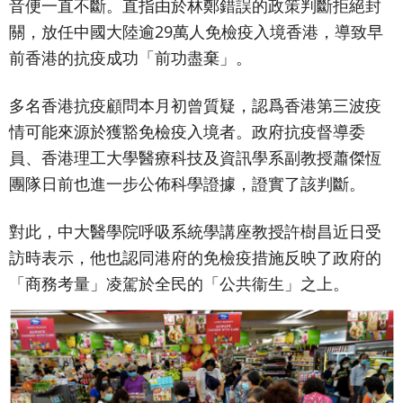
音便一直不斷。直指由於林鄭錯誤的政策判斷拒絕封
關，放任中國大陸逾29萬人免檢疫入境香港，導致早
前香港的抗疫成功「前功盡棄」。
多名香港抗疫顧問本月初曾質疑，認爲香港第三波疫
情可能來源於獲豁免檢疫入境者。政府抗疫督導委
員、香港理工大學醫療科技及資訊學系副教授蕭傑恆
團隊日前也進一步公佈科學證據，證實了該判斷。
對此，中大醫學院呼吸系統學講座教授許樹昌近日受
訪時表示，他也認同港府的免檢疫措施反映了政府的
「商務考量」凌駕於全民的「公共衞生」之上。