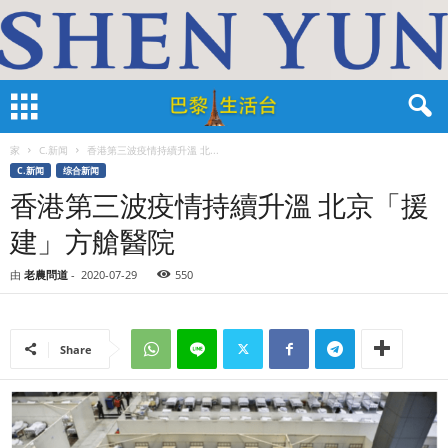
家
C.新闻
香港第三波疫情持續升溫 北...
C.新闻
综合新闻
香港第三波疫情持續升溫 北京「援
建」方艙醫院
由
老農問道
-
2020-07-29
550
Share