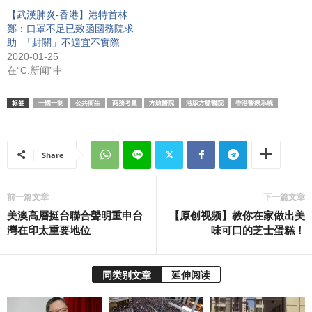
【武漢肺炎-香港】港特首林
鄭：口罩不足已致函國務院求
助 「封關」不適宜不實際
2020-01-25
在“C.新闻”中
标签
一國一制
公共衞生
商務考量
方艙醫院
港版方艙醫院
香港醫療系統
Share
前一篇文章
下一篇文章
美澳高層挺台聯合聲明重申台
【原创视频】教你在家做出美
灣在印太重要地位
味可口的芝士蛋糕！
同类别文章
延伸阅读