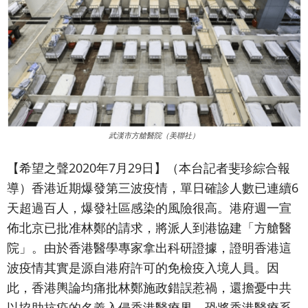
武漢市方艙醫院（美聯社）
【希望之聲2020年7月29日】（本台記者斐珍綜合報
導）
香港近期爆發第三波疫情，單日確診人數已連續6
天超過百人，爆發社區感染的風險很高。港府週一宣
佈北京已批准林鄭的請求，將派人到港協建「方艙醫
院」。由於香港醫學專家拿出科研證據，證明香港這
波疫情其實是源自港府許可的免檢疫入境人員。因
此，香港輿論均痛批林鄭施政錯誤惹禍，還擔憂中共
以協助抗疫的名義入侵香港醫療界，恐將香港醫療系