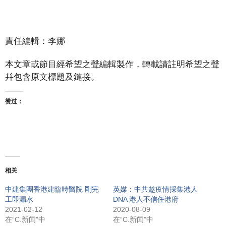
責任編輯：李娜
本文章或節目經希望之聲編輯製作，轉載請註明希望之聲
幷包含原文標題及鏈接。
赞过：
相关
中建集團香港建臨時醫院 剛完
英媒：中共趁疫情採集港人
工即漏水
DNA 港人不信任港府
2021-02-12
2020-08-09
在“C.新闻”中
在“C.新闻”中