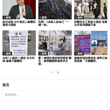
C.新闻
C.新闻
C.新闻
政治追殺 佔中發起人戴耀廷
民調：5成港人認為已「一
舒蘭洗衣工家族大感染 母親
遭港大開除
國一制」
去世當局隱瞞不報
C.新闻
C.新闻
C.新闻
吉林1人確診11感染 全市封
驚！網傳武漢疫情再爆發 醫
踢爆疫情趋缓假造 遼寧正秘
城 修建方艙醫院
生：援鄂醫療隊被要求支
密趕建「方艙醫院」
援...
留言