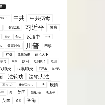
签
中共
中共病毒
ID-19
习近平
健康
国
中美贸易战
反送中
华人
华为
台湾
川普
天亮时分
巴黎
人
拜登
国
政策法规
政论天下
欧洲
歐洲
冠病毒
欧洲疫情
旅游
汉肺炎
武漢肺炎
毛泽东
江泽民
法轮功
法轮大法
国
疫情
生活
《國安法》
港版国安法
美国
天亮
習近平
美
美国大选
香港
英国
轮回