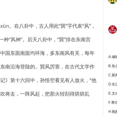
ùn。在八卦中，古人用此“巽”字代表“风”，
一种“风神”。后天八卦中，“巽”排在东南宫
与中国东面南面均环海，多东南风有关，每年
A.编
从东南沿海登陆的。巽风厉害，在古代文学作
B.焦
C.新
记》第十六回中，孙悟空看见有人放火，“他
D.生
气吹将去，一阵风起，把那火转刮得烘烘乱
E.文
F.專
H.视