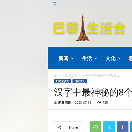
巴
黎
生
活
新闻
生活
文化
家
E.文化沙龙
汉字中最神秘的8个字是什么...
E.文化沙龙
传统文化
汉字中最神秘的8个
由
老農問道
-
2020-07-31
735
Share