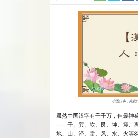
中国汉字，寓意
虽然中国汉字有千千万，但最神秘
——干、巽、坎、艮、坤、震、
地、山、泽、雷、风、水、火等