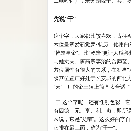
上顺时针），来分别说干、巽、
先说“干”
这个字，大家都比较喜欢，古往
六位皇帝爱新觉罗•弘历，他用的
“乾隆皇帝”。比“乾隆”更让人感
与她丈夫、唐高宗李治的合葬墓。
方位属性有很大的关系，在罗盘“
陵宫位置正好处于长安城的西北方
“天”，用的帝王陵上简直太合适了
“干”这个字呢，还有性别色彩，
有四德：元、亨、利、贞，即所谓
来说，它是“父亲”。这么好的字
它排在最上面，称为“干一”。