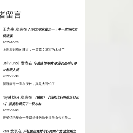
者留言
王先生
发表在
AI的文明意蕴之一：单一空间的文
明症候
2025-10-20
上周看到您的频道，一篇篇文章写的太好了
uslivjunoji
发表在
印度疫情海啸 欧洲议会呼吁停
止航班入境
2022-08-30
新冠病毒一直在变种，真是太可怕了
royal blue
发表在
（独家）【我的比利时生活日记
5】 婆婆给我买了一双布鞋
2022-08-03
开餐馆的餐巾一般都是外包给专业洗衣公司洗…
ken
发表在
斥社媒任意封号行同共产党 波兰拟立