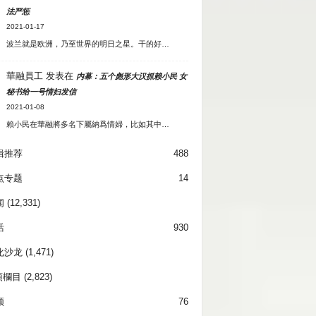
法严惩
2021-01-17
波兰就是欧洲，乃至世界的明日之星。干的好…
華融員工
发表在
内幕：五个彪形大汉抓赖小民 女
秘书给一号情妇发信
2021-01-08
賴小民在華融將多名下屬納爲情婦，比如其中…
辑推荐
488
点专题
14
闻
(12,331)
活
930
化沙龙
(1,471)
項欄目
(2,823)
频
76