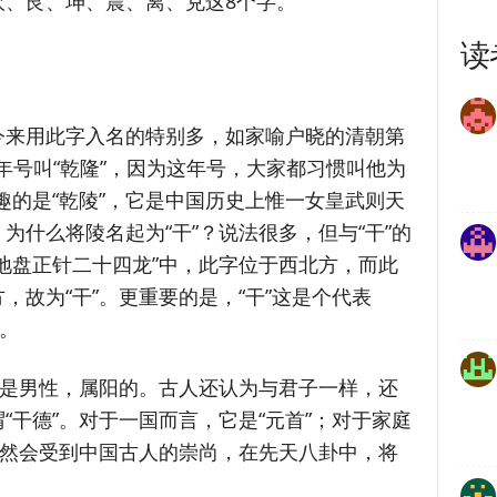
坎、艮、坤、震、离、兑这8个字。
读
今来用此字入名的特别多，如家喻户晓的清朝第
年号叫“乾隆”，因为这年号，大家都习惯叫他为
兴趣的是“乾陵”，它是中国历史上惟一女皇武则天
为什么将陵名起为“干”？说法很多，但与“干”的
地盘正针二十四龙”中，此字位于西北方，而此
，故为“干”。更重要的是，“干”这是个代表
。
它是男性，属阳的。古人还认为与君子一样，还
“干德”。对于一国而言，它是“元首”；对于家庭
自然会受到中国古人的崇尚，在先天八卦中，将