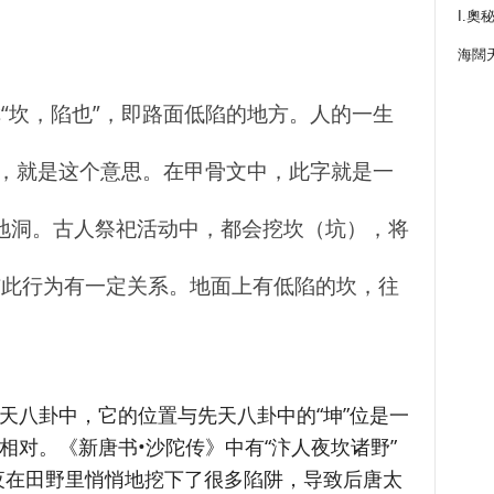
I.奧
海闊
“坎，陷也”，即路面低陷的地方。人的一生
”，就是这个意思。在甲骨文中，此字就是一
和地洞。古人祭祀活动中，都会挖坎（坑），将
与此行为有一定关系。地面上有低陷的坎，往
后天八卦中，它的位置与先天八卦中的“坤”位是一
相对。《新唐书•沙陀传》中有“汴人夜坎诸野”
夜在田野里悄悄地挖下了很多陷阱，导致后唐太