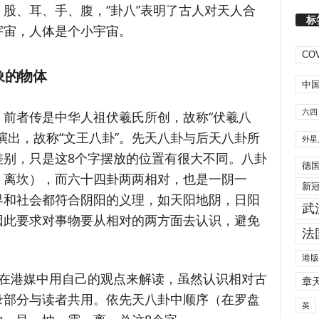
股、耳、手、腹，“卦八”表明了古人对天人合
标
宇宙，人体是个小宇宙。
COV
象的物体
中
六四
前者传是中华人祖伏羲氏所创，故称“伏羲八
演出，故称“文王八卦”。先天八卦与后天八卦所
外星
差别，只是这8个字摆放的位置有很大不同。八卦
德
，离坎），而六十四卦两两相对，也是一阴一
新
界和社会都符合阴阳的义理，如天阳地阴，日阳
武
因此要求对事物要从相对的两方面去认识，避免
法
港版
者在港媒中用自己的观点来解读，虽然认识相对古
章
录部分与读者共用。依先天八卦中顺序（在罗盘
英