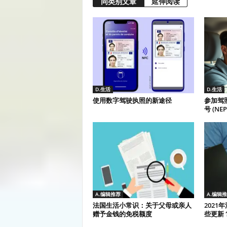
同类别文章
延伸阅读
D.生活
D.生活
使用数字驾驶执照的新途径
参加驾
号 (NEP
A.编辑推荐
A.编辑
法国生活小常识：关于父母或亲人
2021
赠予金钱的免税额度
些更新