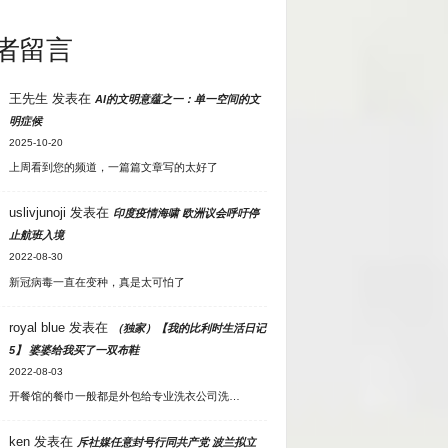
者留言
王先生
发表在
AI的文明意蕴之一：单一空间的文
明症候
2025-10-20
上周看到您的频道，一篇篇文章写的太好了
uslivjunoji
发表在
印度疫情海啸 欧洲议会呼吁停
止航班入境
2022-08-30
新冠病毒一直在变种，真是太可怕了
royal blue
发表在
（独家）【我的比利时生活日记
5】 婆婆给我买了一双布鞋
2022-08-03
开餐馆的餐巾一般都是外包给专业洗衣公司洗…
ken
发表在
斥社媒任意封号行同共产党 波兰拟立