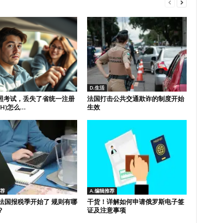
D.生活
照考试，丢失了省统一注册
法国打击公共交通欺诈的制度开始
H)怎么...
生效
推荐
A.编辑推荐
年法国报税季开始了 规则有哪
干货！详解如何申请俄罗斯电子签
？
证及注意事项