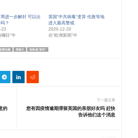
周进一步解封 可以出
英国“中共病毒”变异 伦敦等地
了吗？
进入最高警戒
-23
2020-12-20
項欄目”中
在“欧洲新闻”中
政策法规
英格兰
首相 急“刹车”
下一篇文章
意的
您有因疫情逾期滞留英国的亲朋好友吗 赶快
告诉他们这个消息