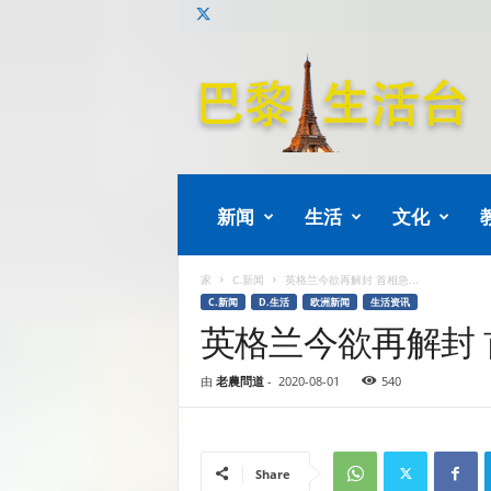
巴
黎
生
活
新闻
生活
文化
家
C.新闻
英格兰今欲再解封 首相急...
C.新闻
D.生活
欧洲新闻
生活资讯
英格兰今欲再解封 
由
老農問道
-
2020-08-01
540
Share