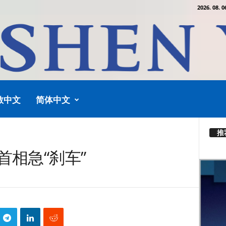
2026. 08. 0
教中文
简体中文
推
首相急“刹车”