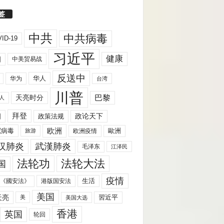
签
中共
中共病毒
ID-19
习近平
健康
国
中美贸易战
反送中
华人
华为
台湾
川普
天亮时分
巴黎
人
拜登
国
政策法规
政论天下
欧洲
歐洲
冠病毒
欧洲疫情
旅游
汉肺炎
武漢肺炎
毛泽东
江泽民
法轮功
法轮大法
国
疫情
生活
《國安法》
港版国安法
美国
天亮
習近平
美
美国大选
香港
英国
轮回