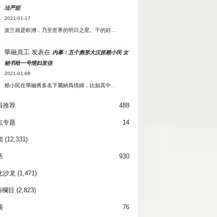
法严惩
2021-01-17
波兰就是欧洲，乃至世界的明日之星。干的好…
華融員工
发表在
内幕：五个彪形大汉抓赖小民 女
秘书给一号情妇发信
2021-01-08
賴小民在華融將多名下屬納爲情婦，比如其中…
辑推荐
488
点专题
14
闻
(12,331)
活
930
化沙龙
(1,471)
項欄目
(2,823)
频
76