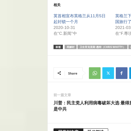
相关
英首相宣布英格兰从11月5日
英格兰下
起封锁一个月
国旅行
2020-10-31
2021-03
在“C.新闻”中
在“F.專
标签
再解封
卫生官克里斯·惠特（CHRIS WHITTY）
Share
前一篇文章
川普：民主党人利用病毒破坏大选 最得
是中共