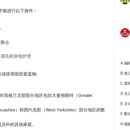
日才能进行以下操作：
场
型聚会
，眉毛和穿线护理
A.编
B.焦
必须使用面部遮盖物。
C.新
D.生
英格兰北部部分地区包括大曼彻斯特（Greater
E.文
ncashire）和西约克郡（West Yorkshire）部分地区的数
F.專
H.视
成员外的其他家庭。