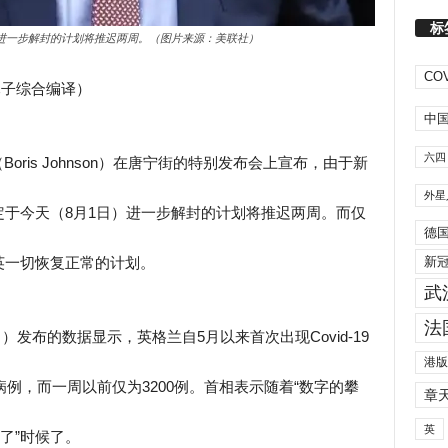
标
）进一步解封的计划将推迟两周。（图片来源：美联社）
COV
木子综合编译）
中
六四
（Boris Johnson）在唐宁街的特别发布会上宣布，由于新
外星
于今天（8月1日）进一步解封的计划将推迟两周。而仅
德
英一切恢复正常的计划。
新
武
法
）发布的数据显示，英格兰自5月以来首次出现Covid-19
港版
病例，而一周以前仅为3200例。首相表示随着“数字的攀
章
英
了”时候了。