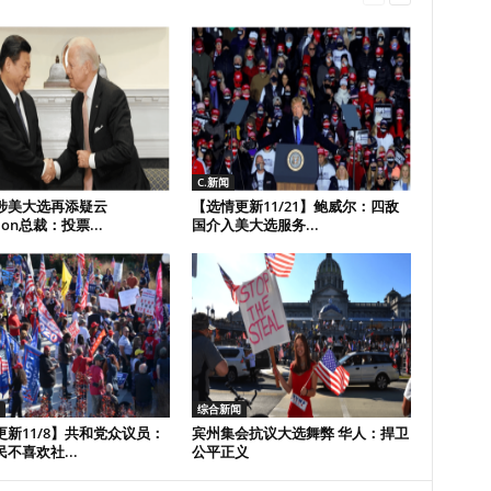
C.新闻
涉美大选再添疑云
【选情更新11/21】鲍威尔：四敌
ion总裁：投票...
国介入美大选服务...
综合新闻
更新11/8】共和党众议员：
宾州集会抗议大选舞弊 华人：捍卫
不喜欢社...
公平正义