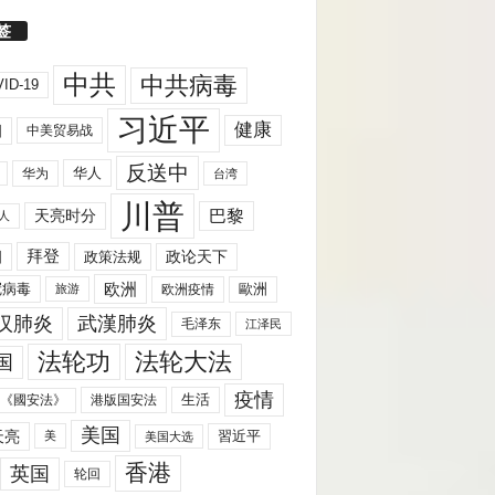
签
中共
中共病毒
ID-19
习近平
健康
国
中美贸易战
反送中
华人
华为
台湾
川普
天亮时分
巴黎
人
拜登
国
政策法规
政论天下
欧洲
歐洲
冠病毒
欧洲疫情
旅游
汉肺炎
武漢肺炎
毛泽东
江泽民
法轮功
法轮大法
国
疫情
生活
《國安法》
港版国安法
美国
天亮
習近平
美
美国大选
香港
英国
轮回