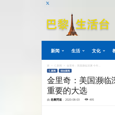
巴
黎
生
活
新闻
生活
文化
家
C.新闻
金里奇：美国濒临深渊 今年...
C.新闻
综合新闻
金里奇：美国濒临
重要的大选
由
老農問道
-
2020-08-03
495