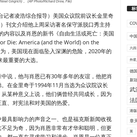
grich) 。 (AP Photo/Richard Drew, File)
标
本台记者凌浩综合报导）
美国众议院前议长金里奇
（8月2日）刊文介绍他上周采访著名保守派脱口秀主持
COV
ity）的内容以及肖恩的新书《自由生活或死亡：美国
中
e: America (and the World) on the
六四
都认为，美国现在面临坠入深渊的危险，2020年的
以来最重要的大选。
外星
德
中说，他与肖恩已有30年多年的友谊，他把肖
新
。在金里奇于1994年11月当选为众议院议长
武
。从某种意义上说，他们俩曾经共同成长，因为
法
正直、对宪法和对美国的热爱。
港版
中最具影响力的声音之一、也是福克斯新闻收视
章
这不足为奇，因为肖恩非常有才华和聪明，但更
英
功，都一直在寻求学习和进步。肖恩是一位真正