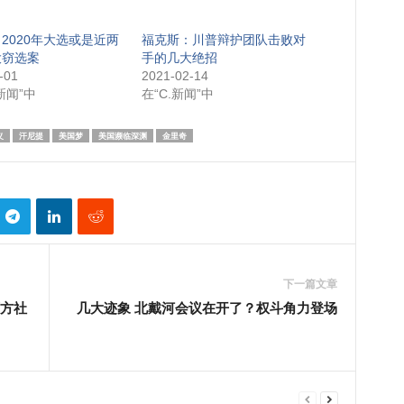
2020年大选或是近两
福克斯：川普辩护团队击败对
大窃选案
手的几大绝招
-01
2021-02-14
新闻”中
在“C.新闻”中
义
汗尼提
美国梦
美国濒临深渊
金里奇
下一篇文章
西方社
几大迹象 北戴河会议在开了？权斗角力登场