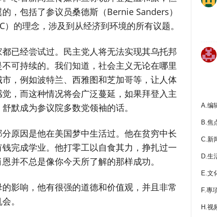
包括了参议员桑德斯（Bernie Sanders）
OC）的理念，涉及到从经济到环境的所有议题。
家都已经尝试过。民主党人将无法实现其乌托邦
是不可持续的。我们知道，社会主义无论在哪里
城市，例如波特兰、西雅图和芝加哥等，让人体
感觉，而这种情况将会广泛蔓延，如果拜登入主
A.编
，舒默成为参议院多数党领袖的话。
B.焦
部分原因是他在美国梦中生活过。他在贫穷中长
C.新
有钱完成学业。他打零工以自食其力，挣扎过一
D.生
肖恩并不总是像你今天所了解的那样成功。
E.文
母的影响，他有很强的道德和价值观，并且非常
F.專
机会。
H.视