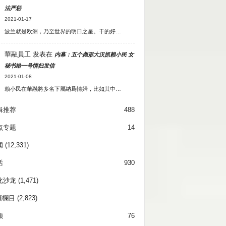
法严惩
2021-01-17
波兰就是欧洲，乃至世界的明日之星。干的好…
華融員工
发表在
内幕：五个彪形大汉抓赖小民 女
秘书给一号情妇发信
2021-01-08
賴小民在華融將多名下屬納爲情婦，比如其中…
辑推荐
488
点专题
14
闻
(12,331)
活
930
化沙龙
(1,471)
項欄目
(2,823)
频
76