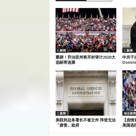
C.新闻
C.新闻
重磅！乔治亚州将开封审计2020大
中共干
选邮寄选票
Domin
C.新闻
综合新闻
美联邦总务署长不签文件 拜登无法
【选情
「接管」政府
美国选民