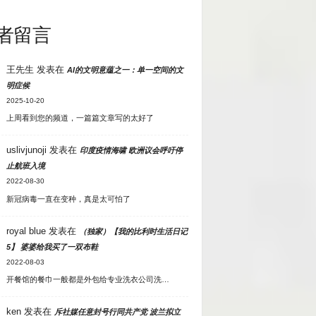
者留言
王先生
发表在
AI的文明意蕴之一：单一空间的文
明症候
2025-10-20
上周看到您的频道，一篇篇文章写的太好了
uslivjunoji
发表在
印度疫情海啸 欧洲议会呼吁停
止航班入境
2022-08-30
新冠病毒一直在变种，真是太可怕了
royal blue
发表在
（独家）【我的比利时生活日记
5】 婆婆给我买了一双布鞋
2022-08-03
开餐馆的餐巾一般都是外包给专业洗衣公司洗…
ken
发表在
斥社媒任意封号行同共产党 波兰拟立