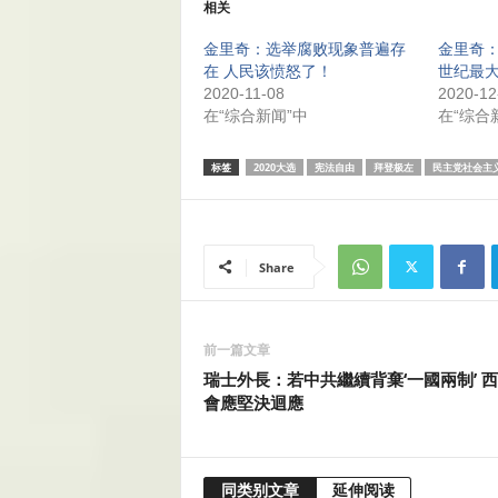
相关
金里奇：选举腐败现象普遍存
金里奇：
在 人民该愤怒了！
世纪最
2020-11-08
2020-12
在“综合新闻”中
在“综合
标签
2020大选
宪法自由
拜登极左
民主党社会主
Share
前一篇文章
瑞士外長：若中共繼續背棄‘一國兩制’ 
會應堅決迴應
同类别文章
延伸阅读