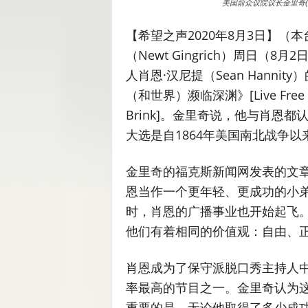
美国前众议院议长金里奇(Newt Gin
【希望之声2020年8月3日】（
（Newt Gingrich）周日
人肖恩·汉尼提（Sean Hann
（和世界）濒临深渊》[Live Free or Di
Brink]。金里奇说，他与肖恩
大选是自1864年美国南北战争
金里奇的福克斯新闻网发表的文章
恩当作一个更年轻、更成功的小弟
时，肖恩的广播事业也开始起飞
他们有着相同的价值观：自由、
肖恩成为了保守派脱口秀主持人
率最高的节目之一。金里奇认为
重要的是，无论他取得了多少成