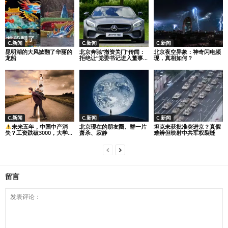
C.新闻
C.新闻
C.新闻
昆明湖的大风掀翻了华丽的
北京奔驰“撤资关门”传闻：
北京夜空异象：神奇闪电频
龙船
拒绝让“党委书记进入董事...
现，真相如何？
C.新闻
C.新闻
C.新闻
未来五年，中国中产消
北京现在的朋友圈、群一片
坦克未获批准突进京？真假
失？工资跌破3000，大学...
萧杀、寂静
难辨但映射中共军权裂缝
留言