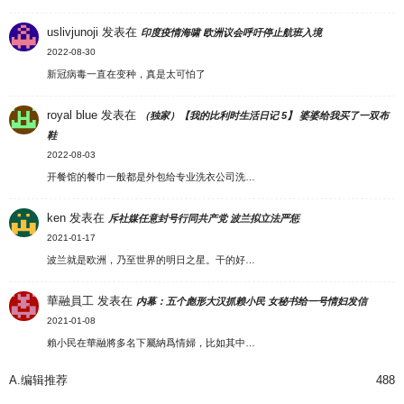
uslivjunoji
发表在
印度疫情海啸 欧洲议会呼吁停止航班入境
2022-08-30
新冠病毒一直在变种，真是太可怕了
royal blue
发表在
（独家）【我的比利时生活日记 5】 婆婆给我买了一双布
鞋
2022-08-03
开餐馆的餐巾一般都是外包给专业洗衣公司洗…
ken
发表在
斥社媒任意封号行同共产党 波兰拟立法严惩
2021-01-17
波兰就是欧洲，乃至世界的明日之星。干的好…
華融員工
发表在
内幕：五个彪形大汉抓赖小民 女秘书给一号情妇发信
2021-01-08
賴小民在華融將多名下屬納爲情婦，比如其中…
A.编辑推荐
488