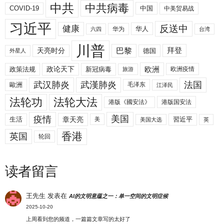
中共
中共病毒
COVID-19
中国
中美贸易战
习近平
反送中
健康
华人
华为
六四
台湾
川普
拜登
天亮时分
巴黎
德国
外星人
欧洲
政策法规
政论天下
新冠病毒
欧洲疫情
旅游
武汉肺炎
武漢肺炎
法国
歐洲
毛泽东
江泽民
法轮功
法轮大法
港版《國安法》
港版国安法
美国
疫情
生活
章天亮
習近平
美
美国大选
英
香港
英国
轮回
读者留言
王先生
发表在
AI的文明意蕴之一：单一空间的文明症候
2025-10-20
上周看到您的频道，一篇篇文章写的太好了