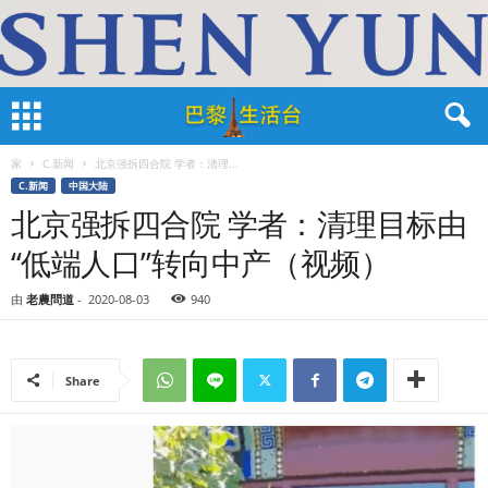
家
C.新闻
北京强拆四合院 学者：清理...
C.新闻
中国大陆
北京强拆四合院 学者：清理目标由
“低端人口”转向中产（视频）
由
老農問道
-
2020-08-03
940
Share