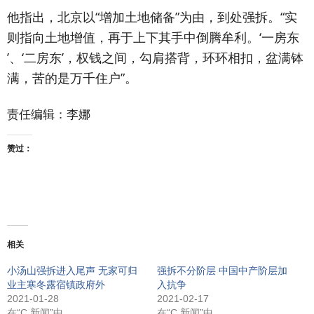
他指出，北京以“增加土地储备”为由，到处强拆。“实
则指向土地增值，再于上下其手中倒腾牟利。‘一房东
’、‘二房东’，权钱之间，勾肩搭背，环环相扣，盆满钵
满，苦的是万千住户”。
责任编辑：李娜
赞过：
相关
小汤山强拆进入尾声 无家可归
强拆不分阶层 中国中产阶层加
业主寒冬露宿镇政府外
入抗争
2021-01-28
2021-02-17
在“C.新闻”中
在“C.新闻”中