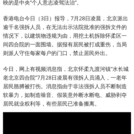
映的是中央“个人意志凌驾法治”。
香港电台今日（3日）报导，7月28日凌晨，北京派出
逾千名强拆人员，在无法出示法院批准的强拆文件的
情况下，以建筑物违规为由，用挖土机拆除怀柔区一
间四合院的一面围墙。据报有居民被打成重伤，当局
则派人守住每家每户的门口，禁止居民外出。
今日，网上有视频消息指，北京怀柔九渡河镇“水长城
老北京四合院”7月28日凌晨有强拆人员涌入，一老年
居民胳膊被打伤。消息指由于非法强拆人员不断制造
软暴力，如制造噪音、假装意外断水断电、威胁剥夺
居民就业权利等，有些居民已准备搬离。