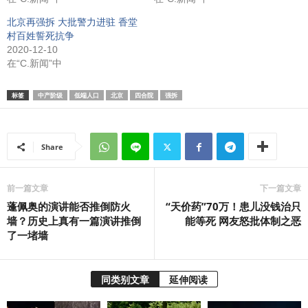
北京再强拆 大批警力进驻 香堂
村百姓誓死抗争
2020-12-10
在“C.新闻”中
标签
中产阶级
低端人口
北京
四合院
强拆
Share
前一篇文章
下一篇文章
蓬佩奥的演讲能否推倒防火
“天价药”70万！患儿没钱治只
墙？历史上真有一篇演讲推倒
能等死 网友怒批体制之恶
了一堵墙
同类别文章
延伸阅读