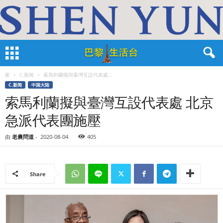
家
C.新闻
索馬利蘭擬與臺灣互設代表處...
C.新闻
中国大陆
索馬利蘭擬與臺灣互設代表處 北京
急派代表團施壓
由
老農問道
-
2020-08-04
405
Share