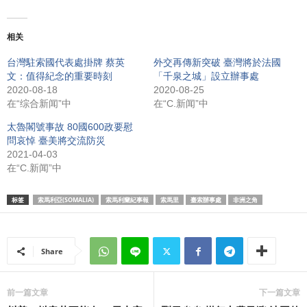
相关
台灣駐索國代表處掛牌 蔡英
外交再傳新突破 臺灣將於法國
文：值得紀念的重要時刻
「千泉之城」設立辦事處
2020-08-18
2020-08-25
在“综合新闻”中
在“C.新闻”中
太魯閣號事故 80國600政要慰
問哀悼 臺美將交流防災
2021-04-03
在“C.新闻”中
标签
索馬利亞(SOMALIA)
索馬利蘭紀事報
索馬里
臺索辦事處
非洲之角
Share
前一篇文章
下一篇文章