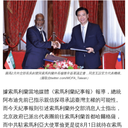
圖爲2月外交部長吳釗燮與索馬利蘭外長穆雅辛簽署議定書，同意互設官方代表機構。
（圖取自twitter.com/MOFA_Taiwan）
據索馬利蘭當地媒體《索馬利蘭紀事報》報導，總統
阿布迪先前已指示親信探尋承認臺灣主權的可能性。
而今天紀事報則引述索馬利蘭外交部消息人士指出，
北京政府已派出代表團前往索馬利蘭首都哈爾格薩，
而中共駐索馬利亞大使覃儉更是從8月1日就待在索馬