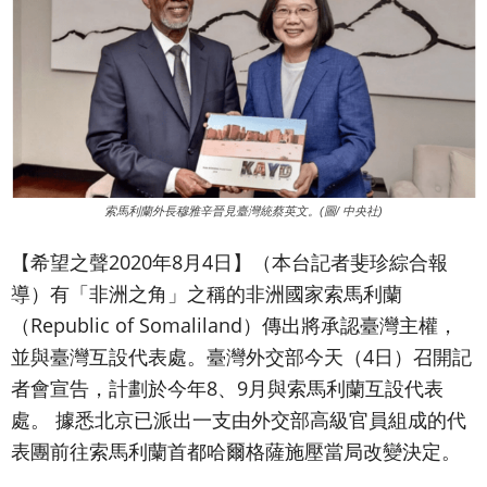
索馬利蘭外長穆雅辛晉見臺灣統蔡英文。(圖/ 中央社)
【希望之聲2020年8月4日】（本台記者斐珍綜合報
導）
有「非洲之角」之稱的非洲國家索馬利蘭
（Republic of Somaliland）傳出將承認臺灣主權，
並與臺灣互設代表處。臺灣外交部今天（4日）召開記
者會宣告，計劃於今年8、9月與索馬利蘭互設代表
處。 據悉北京已派出一支由外交部高級官員組成的代
表團前往索馬利蘭首都哈爾格薩施壓當局改變決定。