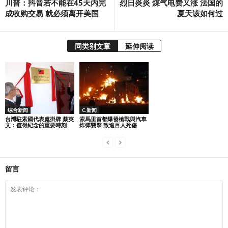
川普：抖音若不能在45天内完
烈日炎炎 煤气电费又涨 法国的
成收购交易 就必须离开美国
夏天该如何过
同类别文章
延伸阅读
综合新闻
C.新闻
台灣駐索國代表處掛牌 蔡英
索馬里首都爆發槍戰與汽車
文：值得紀念的重要時刻
炸彈襲擊 致逾百人死傷
留言