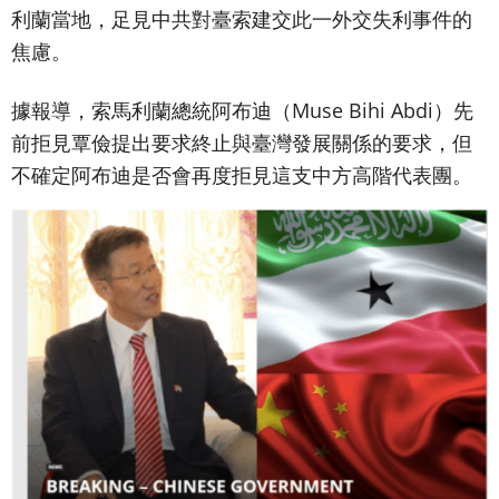
利蘭當地，足見中共對臺索建交此一外交失利事件的
焦慮。
據報導，索馬利蘭總統阿布迪（Muse Bihi Abdi）先
前拒見覃儉提出要求終止與臺灣發展關係的要求，但
不確定阿布迪是否會再度拒見這支中方高階代表團。