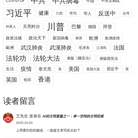
中共
中共病毒
COVID-19
中国
中美贸易战
习近平
反送中
健康
华人
华为
六四
台湾
川普
拜登
天亮时分
巴黎
德国
外星人
欧洲
政策法规
政论天下
新冠病毒
欧洲疫情
旅游
武汉肺炎
武漢肺炎
法国
歐洲
毛泽东
江泽民
法轮功
法轮大法
港版《國安法》
港版国安法
美国
疫情
生活
章天亮
習近平
美
美国大选
英
香港
英国
轮回
读者留言
王先生
发表在
AI的文明意蕴之一：单一空间的文明症候
2025-10-20
上周看到您的频道，一篇篇文章写的太好了