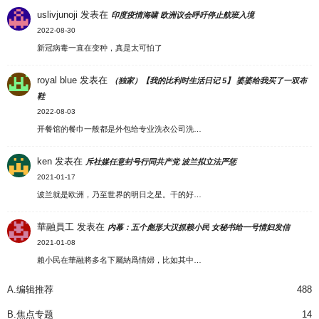
uslivjunoji
发表在
印度疫情海啸 欧洲议会呼吁停止航班入境
2022-08-30
新冠病毒一直在变种，真是太可怕了
royal blue
发表在
（独家）【我的比利时生活日记 5】 婆婆给我买了一双布
鞋
2022-08-03
开餐馆的餐巾一般都是外包给专业洗衣公司洗…
ken
发表在
斥社媒任意封号行同共产党 波兰拟立法严惩
2021-01-17
波兰就是欧洲，乃至世界的明日之星。干的好…
華融員工
发表在
内幕：五个彪形大汉抓赖小民 女秘书给一号情妇发信
2021-01-08
賴小民在華融將多名下屬納爲情婦，比如其中…
A.编辑推荐
488
B.焦点专题
14