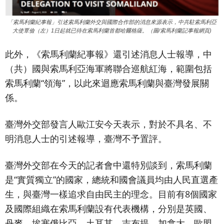
「索馬利蘭紀事報」引述索馬利蘭外交與國際合作部的消息來源表示，中共駐索馬利亞
大使覃儉（左）1日起就已待在索馬利蘭首都哈爾格薩。（圖/索馬利蘭記事報網頁)
此外，《索馬利蘭紀事報》還引述消息人士報導，中
（共）國與索馬利亞海軍將聯合巡航紅海，範圍包括
索馬利蘭“領海”，以此來迴應索馬利蘭與臺灣發展關
係。
臺灣外交部發言人歐江安今天表示，對於不具名、不
明消息人士的引述報導，臺灣不予置評。
臺灣外交部在今天的記者會中還特別談到，索馬利蘭
是“實質獨立”的國家，總統和國會議員均由人民直選產
生，與臺灣一樣追求自由民主的理念。目前有8個國家
及國際組織在索馬利蘭設有代表機構，分別是英國、
丹麥、埃塞俄比亞、土耳其、吉布提、加拿大、歐盟