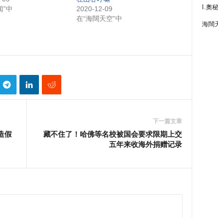
I.奧
闻”中
2020-12-09
在“海闊天空”中
海闊
下一篇文章
造假
藏不住了！哈佛等名校被国会要求限期上交
五年来收海外捐赠记录