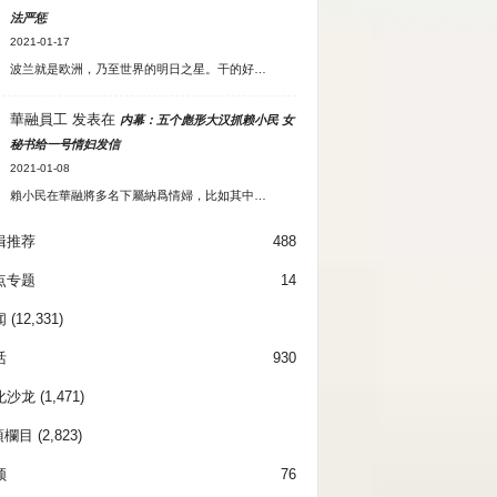
法严惩
2021-01-17
波兰就是欧洲，乃至世界的明日之星。干的好…
華融員工
发表在
内幕：五个彪形大汉抓赖小民 女
秘书给一号情妇发信
2021-01-08
賴小民在華融將多名下屬納爲情婦，比如其中…
辑推荐
488
点专题
14
闻
(12,331)
活
930
化沙龙
(1,471)
項欄目
(2,823)
频
76