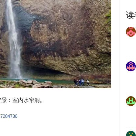
读
奇景：室内水帘洞。
047284736