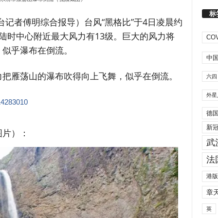
标
本台记者傅明综合报导）
台风“黑格比”于4日凌晨约
陆时中心附近最大风力有13级。巨大的风力将
COV
，似乎瀑布在倒流。
中
力把雁荡山的瀑布吹得向上飞舞，似乎在倒流。
六四
外星
514283010
德
新
图片）：
武
法
港版
章
英