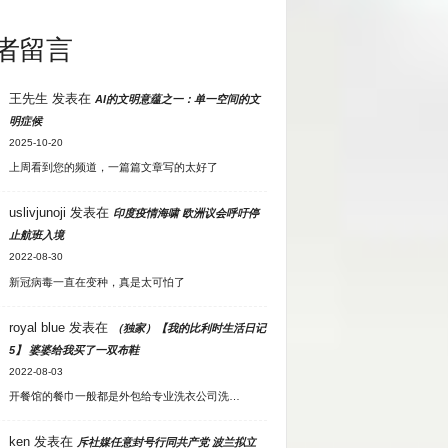
者留言
王先生
发表在
AI的文明意蕴之一：单一空间的文
明症候
2025-10-20
上周看到您的频道，一篇篇文章写的太好了
uslivjunoji
发表在
印度疫情海啸 欧洲议会呼吁停
止航班入境
2022-08-30
新冠病毒一直在变种，真是太可怕了
royal blue
发表在
（独家）【我的比利时生活日记
5】 婆婆给我买了一双布鞋
2022-08-03
开餐馆的餐巾一般都是外包给专业洗衣公司洗…
ken
发表在
斥社媒任意封号行同共产党 波兰拟立