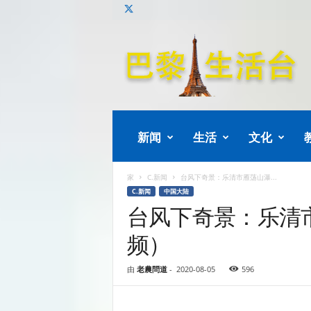
巴
黎
生
活
新闻
生活
文化
家
C.新闻
台风下奇景：乐清市雁荡山瀑...
C.新闻
中国大陆
台风下奇景：乐清
频）
由
老農問道
-
2020-08-05
596