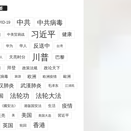
签
中共
中共病毒
ID-19
习近平
健康
国
中美贸易战
反送中
华人
华为
台湾
川普
天亮时分
巴黎
人
拜登
国
政策法规
政论天下
欧洲
歐洲
冠病毒
欧洲疫情
旅游
汉肺炎
武漢肺炎
毛泽东
江泽民
法轮功
法轮大法
国
疫情
生活
《國安法》
港版国安法
美国
天亮
習近平
美
美国大选
香港
英国
轮回