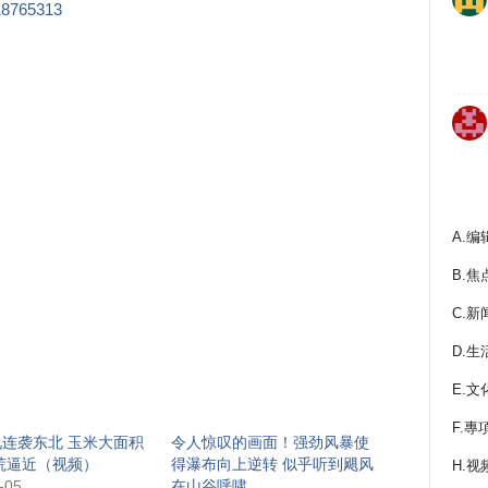
218765313
A.编
B.焦
C.新
D.生
E.文
F.專
连袭东北 玉米大面积
令人惊叹的画面！强劲风暴使
荒逼近（视频）
得瀑布向上逆转 似乎听到飓风
H.视
-05
在山谷呼啸