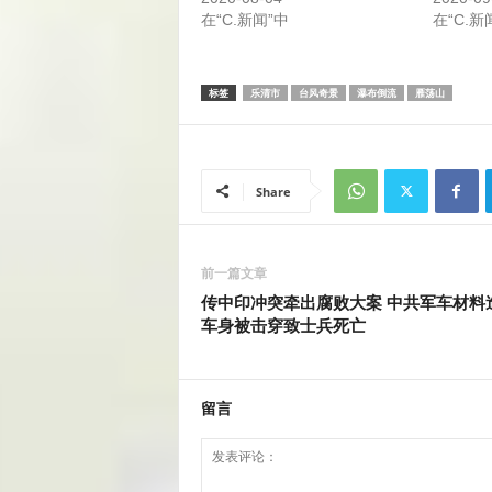
在“C.新闻”中
在“C.新
标签
乐清市
台风奇景
瀑布倒流
雁荡山
Share
前一篇文章
传中印冲突牵出腐败大案 中共军车材料
车身被击穿致士兵死亡
留言