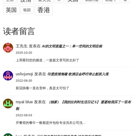
香港
英国
轮回
读者留言
王先生
发表在
AI的文明意蕴之一：单一空间的文明症候
2025-10-20
上周看到您的频道，一篇篇文章写的太好了
uslivjunoji
发表在
印度疫情海啸 欧洲议会呼吁停止航班入境
2022-08-30
新冠病毒一直在变种，真是太可怕了
royal blue
发表在
（独家）【我的比利时生活日记 5】 婆婆给我买了一双布
鞋
2022-08-03
开餐馆的餐巾一般都是外包给专业洗衣公司洗…