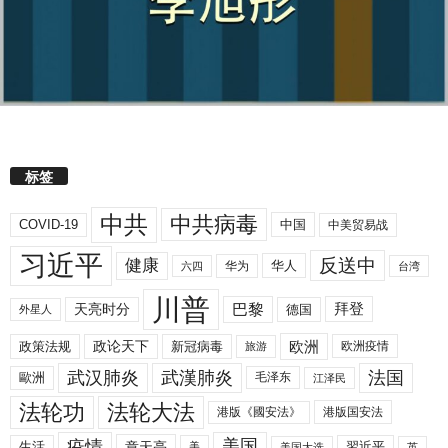
标签
中共
中共病毒
COVID-19
中国
中美贸易战
习近平
反送中
健康
华人
华为
六四
台湾
川普
拜登
天亮时分
巴黎
德国
外星人
欧洲
政策法规
政论天下
新冠病毒
欧洲疫情
旅游
武汉肺炎
武漢肺炎
法国
歐洲
毛泽东
江泽民
法轮功
法轮大法
港版《國安法》
港版国安法
美国
疫情
生活
章天亮
習近平
美
美国大选
英