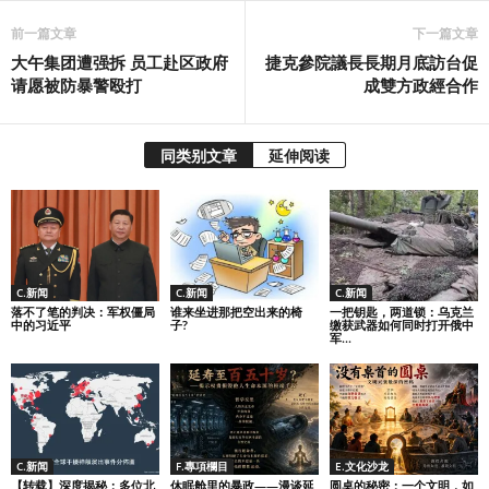
前一篇文章
下一篇文章
大午集团遭强拆 员工赴区政府
捷克參院議長長期月底訪台促
请愿被防暴警殴打
成雙方政經合作
同类别文章
延伸阅读
C.新闻
C.新闻
C.新闻
落不了笔的判决：军权僵局
谁来坐进那把空出来的椅
一把钥匙，两道锁：乌克兰
中的习近平
子?
缴获武器如何同时打开俄中
军...
C.新闻
F.專項欄目
E.文化沙龙
【转载】深度揭秘：多位北
休眠舱里的暴政——漫谈延
圆桌的秘密：一个文明，如