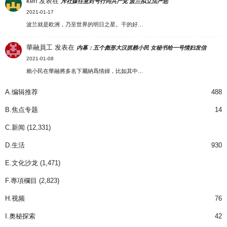
ken
发表在
斥社媒任意封号行同共产党 波兰拟立法严惩
2021-01-17
波兰就是欧洲，乃至世界的明日之星。干的好…
華融員工
发表在
内幕：五个彪形大汉抓赖小民 女秘书给一号情妇发信
2021-01-08
賴小民在華融將多名下屬納爲情婦，比如其中…
A.编辑推荐
488
B.焦点专题
14
C.新闻
(12,331)
D.生活
930
E.文化沙龙
(1,471)
F.專項欄目
(2,823)
H.视频
76
I.奧秘探索
42