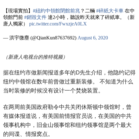
【現場實拍】
#紐約中領館閉館前兆
？二輛
#碎紙大卡車
在中
領館門前
#銷毀文件
達2小時，聽說昨天就來了碎紙車。（新
唐人獨家）
pic.twitter.com/FwxzjeA0LX
— 洪宇微塵 (@QianKun87637692)
August 6, 2020
（新唐人电视台的推特视频）
据在纽约市做新闻报道多年的D先生介绍，他隐约记得
纽约中领馆在数年前曾做过重新装修。 不知道为什么
当时装修的时候没有设计一个焚烧装置。
在两周前美国政府勒令中共关闭休斯顿中领馆时，曾
有媒体报道说，有美国前情报官员说，在美国的中共
领事机构中，旧金山领事馆和纽约领事馆是两个最大
的间谍、情报窝点。