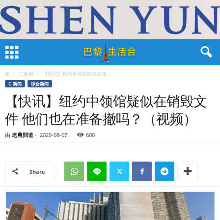
家
C.新闻
【快讯】纽约中领馆疑似在销...
C.新闻
综合新闻
【快讯】纽约中领馆疑似在销毁文
件 他们也在准备撤吗？（视频）
由
老農問道
-
2020-08-07
600
Share