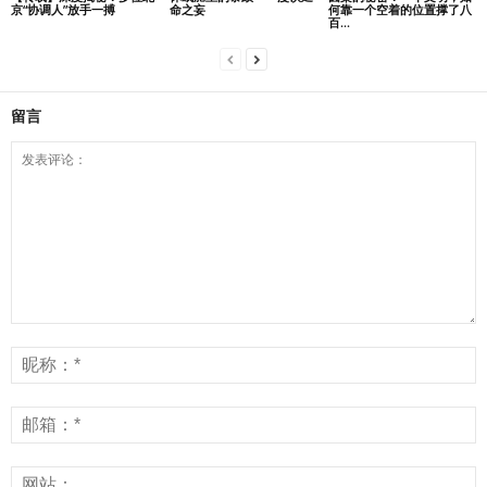
京“协调人”放手一搏
命之妄
何靠一个空着的位置撑了八
百...
留言