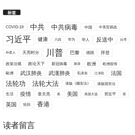
标签
中共
中共病毒
COVID-19
中国
中美贸易战
习近平
反送中
健康
华人
华为
六四
台湾
川普
拜登
天亮时分
巴黎
德国
外星人
欧洲
政策法规
政论天下
新冠病毒
欧洲疫情
旅游
武汉肺炎
武漢肺炎
法国
歐洲
毛泽东
江泽民
法轮功
法轮大法
港版《國安法》
港版国安法
美国
疫情
生活
章天亮
習近平
美
美国大选
英
香港
英国
轮回
读者留言