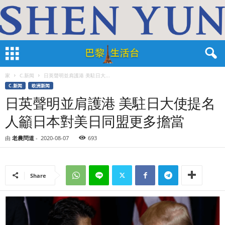
家
C.新闻
日英聲明並肩護港 美駐日大...
C.新闻
欧洲新闻
日英聲明並肩護港 美駐日大使提名
人籲日本對美日同盟更多擔當
由
老農問道
-
2020-08-07
693
Share