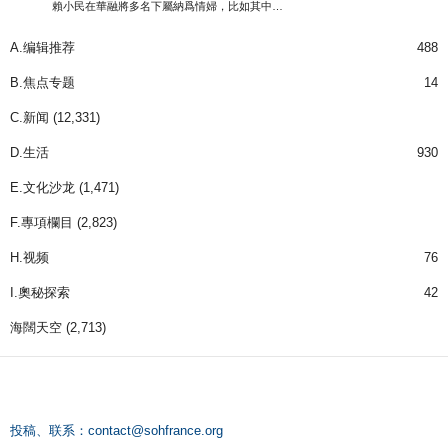
賴小民在華融將多名下屬納爲情婦，比如其中…
A.编辑推荐
488
B.焦点专题
14
C.新闻
(12,331)
D.生活
930
E.文化沙龙
(1,471)
F.專項欄目
(2,823)
H.视频
76
I.奧秘探索
42
海闊天空
(2,713)
投稿、联系：
contact@sohfrance.org