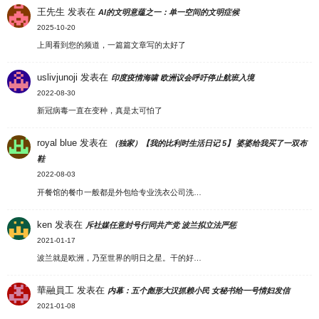
王先生
发表在
AI的文明意蕴之一：单一空间的文明症候
2025-10-20
上周看到您的频道，一篇篇文章写的太好了
uslivjunoji
发表在
印度疫情海啸 欧洲议会呼吁停止航班入境
2022-08-30
新冠病毒一直在变种，真是太可怕了
royal blue
发表在
（独家）【我的比利时生活日记 5】 婆婆给我买了一双布
鞋
2022-08-03
开餐馆的餐巾一般都是外包给专业洗衣公司洗…
ken
发表在
斥社媒任意封号行同共产党 波兰拟立法严惩
2021-01-17
波兰就是欧洲，乃至世界的明日之星。干的好…
華融員工
发表在
内幕：五个彪形大汉抓赖小民 女秘书给一号情妇发信
2021-01-08