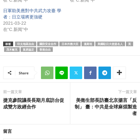
在“C.新闻”中
在“C.新闻”中
日軍助美應對中共武力攻臺 學
者：日立場將更強硬
2021-03-22
在“C.新闻”中
标签
印太地區自由
國防安全合作
日本外務大臣
溫斯坦
美國駐日大使提名人
英
茂木敏充
貿易協定
香港自由
Share
前一篇文章
下一篇文章
捷克參院議長長期月底訪台促
美衛生部長訪臺北京揚言「反
成雙方政經合作
制」 臺：中共是全球麻煩製造
者
留言