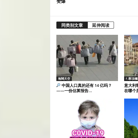
赞爆
同类别文章
延伸阅读
海闊天空
F.專項欄
中国人口真的还有 14 亿吗？
意大利
——一份估算报告...
在哪个