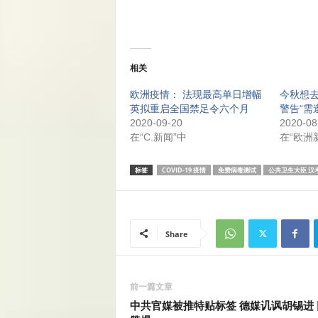
相关
欧洲疫情： 法现最高单日增幅
今秋想
英拟重启全国禁足令六个月
警告“需
2020-09-20
2020-08
在“C.新闻”中
在“欧洲
标签
COVID-19 疫情
免费病毒测试
公共卫生大臣 汉
Share
前一篇文章
中共官媒被推特贴标签 德媒讥讽胡锡进 