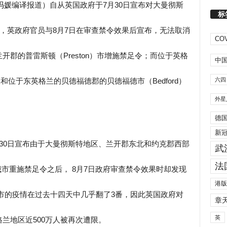
者冯媛编译报道）自从英国政府于7月30日宣布对大曼彻斯
标
后，英政府官员与8月7日在审查禁令效果后宣布，无法取消
COV
郡的普雷斯顿（Preston）市增施禁足令；而位于英格
中
六四
）和位于东英格兰的贝德福德郡的贝德福德市（Bedford）
外星
德
新
30日宣布由于大曼彻斯特地区、兰开郡东北和约克郡西部
武
法
些城市重施禁足令之后， 8月7日政府审查禁令效果时却发现
港版
市的疫情在过去十四天中几乎翻了3番，因此英国政府对
章
英
兰地区近500万人被再次遭限。