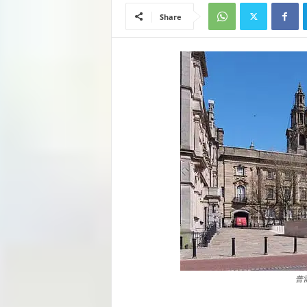
Share
普