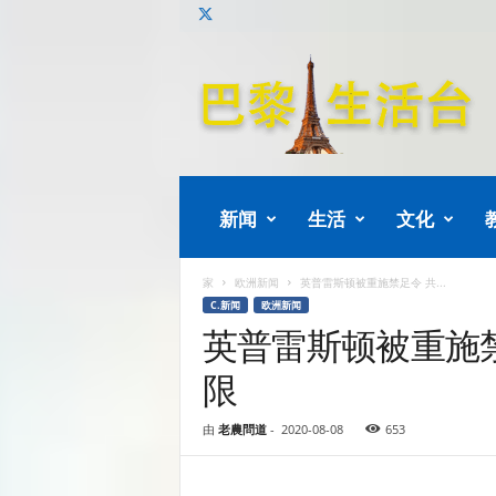
巴
黎
生
活
新闻
生活
文化
家
欧洲新闻
英普雷斯顿被重施禁足令 共...
C.新闻
欧洲新闻
英普雷斯顿被重施禁
限
由
老農問道
-
2020-08-08
653