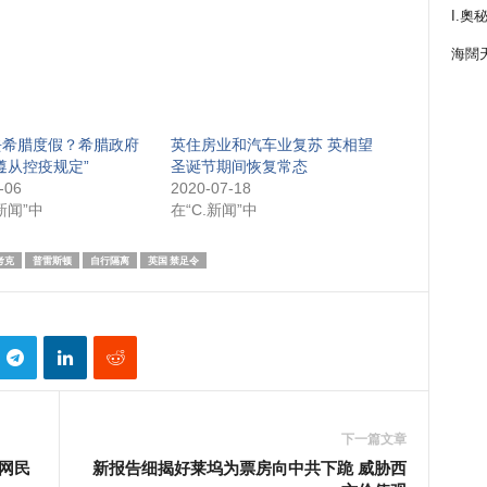
I.奧
海闊
去希腊度假？希腊政府
英住房业和汽车业复苏 英相望
遵从控疫规定”
圣诞节期间恢复常态
-06
2020-07-18
新闻”中
在“C.新闻”中
考克
普雷斯顿
自行隔离
英国 禁足令
下一篇文章
网民
新报告细揭好莱坞为票房向中共下跪 威胁西