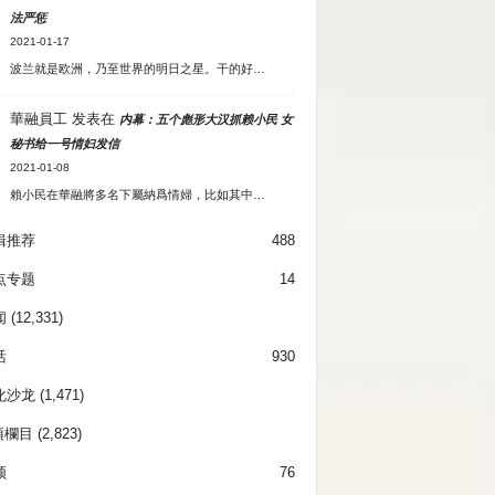
法严惩
2021-01-17
波兰就是欧洲，乃至世界的明日之星。干的好…
華融員工
发表在
内幕：五个彪形大汉抓赖小民 女
秘书给一号情妇发信
2021-01-08
賴小民在華融將多名下屬納爲情婦，比如其中…
辑推荐
488
点专题
14
闻
(12,331)
活
930
化沙龙
(1,471)
項欄目
(2,823)
频
76