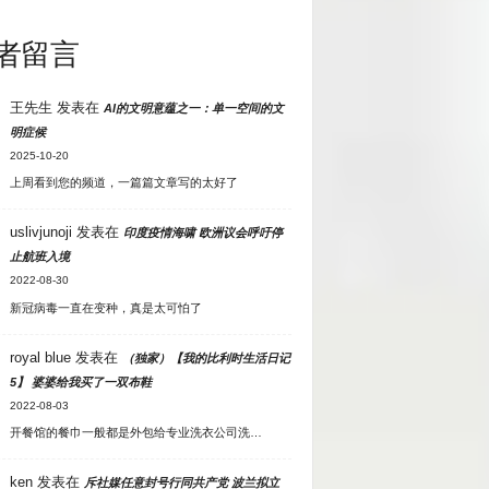
者留言
王先生
发表在
AI的文明意蕴之一：单一空间的文
明症候
2025-10-20
上周看到您的频道，一篇篇文章写的太好了
uslivjunoji
发表在
印度疫情海啸 欧洲议会呼吁停
止航班入境
2022-08-30
新冠病毒一直在变种，真是太可怕了
royal blue
发表在
（独家）【我的比利时生活日记
5】 婆婆给我买了一双布鞋
2022-08-03
开餐馆的餐巾一般都是外包给专业洗衣公司洗…
ken
发表在
斥社媒任意封号行同共产党 波兰拟立