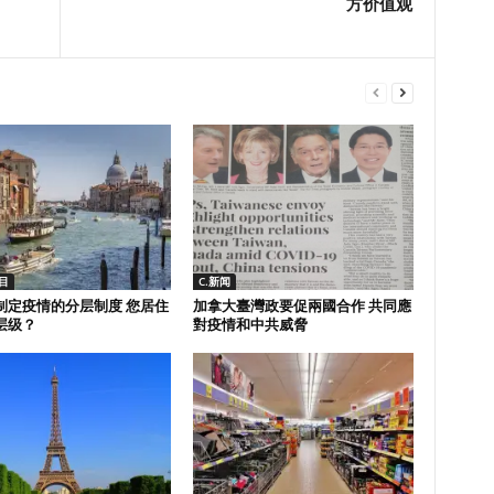
方价值观
目
C.新闻
制定疫情的分层制度 您居住
加拿大臺灣政要促兩國合作 共同應
层级？
對疫情和中共威脅