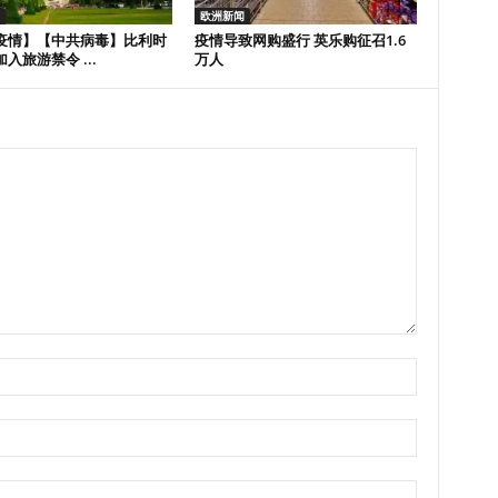
欧洲新闻
疫情】【中共病毒】比利时
疫情导致网购盛行 英乐购征召1.6
入旅游禁令 ...
万人