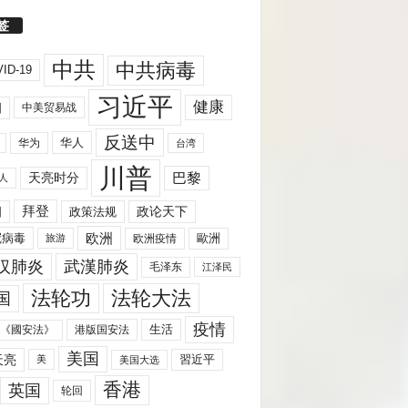
签
中共
中共病毒
ID-19
习近平
健康
国
中美贸易战
反送中
华人
华为
台湾
川普
天亮时分
巴黎
人
拜登
国
政策法规
政论天下
欧洲
歐洲
冠病毒
欧洲疫情
旅游
汉肺炎
武漢肺炎
毛泽东
江泽民
法轮功
法轮大法
国
疫情
生活
《國安法》
港版国安法
美国
天亮
習近平
美
美国大选
香港
英国
轮回