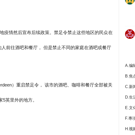
当地疫情然后宣布后续政策。禁足令禁止这些地区的民众在
人前往酒吧和餐厅， 但是禁止不同的家庭在酒吧或餐厅
A.编
B.焦
erdeen）重启禁足令， 该市的酒吧、咖啡和餐厅全部被关
C.新
D.生
家5英里外的地方。
E.文
F.專
H.视