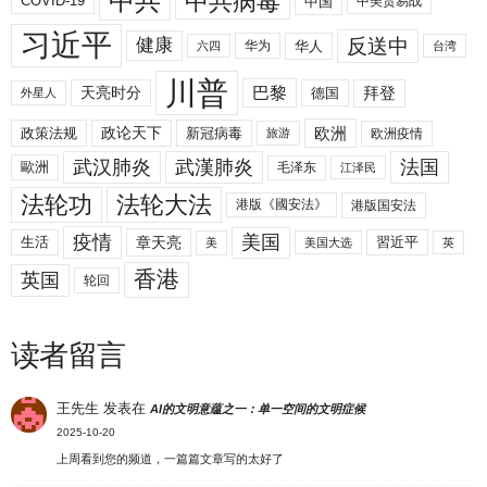
中共
中共病毒
COVID-19
中国
中美贸易战
习近平
反送中
健康
华人
华为
六四
台湾
川普
拜登
天亮时分
巴黎
德国
外星人
欧洲
政策法规
政论天下
新冠病毒
欧洲疫情
旅游
武汉肺炎
武漢肺炎
法国
歐洲
毛泽东
江泽民
法轮功
法轮大法
港版《國安法》
港版国安法
美国
疫情
生活
章天亮
習近平
美
美国大选
英
香港
英国
轮回
读者留言
王先生
发表在
AI的文明意蕴之一：单一空间的文明症候
2025-10-20
上周看到您的频道，一篇篇文章写的太好了