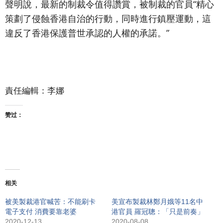
聲明說，最新的制裁令值得讚賞，被制裁的官員“精心
策劃了侵蝕香港自治的行動，同時進行鎮壓運動，這
違反了香港保護普世承認的人權的承諾。”
責任編輯：李娜
赞过：
相关
被美製裁港官喊苦：不能刷卡
美宣布製裁林鄭月娥等11名中
電子支付 消費要靠老婆
港官員 羅冠聰：「只是前奏」
2020-12-13
2020-08-08