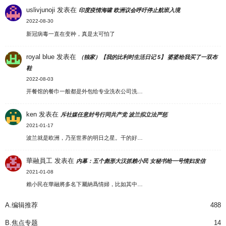
uslivjunoji
发表在
印度疫情海啸 欧洲议会呼吁停止航班入境
2022-08-30
新冠病毒一直在变种，真是太可怕了
royal blue
发表在
（独家）【我的比利时生活日记 5】 婆婆给我买了一双布
鞋
2022-08-03
开餐馆的餐巾一般都是外包给专业洗衣公司洗…
ken
发表在
斥社媒任意封号行同共产党 波兰拟立法严惩
2021-01-17
波兰就是欧洲，乃至世界的明日之星。干的好…
華融員工
发表在
内幕：五个彪形大汉抓赖小民 女秘书给一号情妇发信
2021-01-08
賴小民在華融將多名下屬納爲情婦，比如其中…
A.编辑推荐
488
B.焦点专题
14