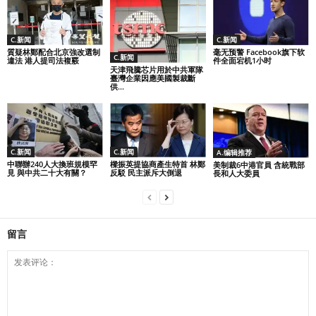
C.新闻
C.新闻
毫无预警 Facebook旗下软
質疑林鄭配合北京強改選制
C.新闻
件全面宕机1小时
違法 港人提司法複覈
天津飛騰芯片用於中共軍隊
臺灣企業因應美國製裁斷
供...
C.新闻
C.新闻
A.编辑推荐
中聯辦240人大換班規模罕
樑振英提協商產生特首 林鄭
美制裁6中港官員 含統戰部
見 與中共二十大有關？
反駁 民主派斥大倒退
長和人大委員
留言