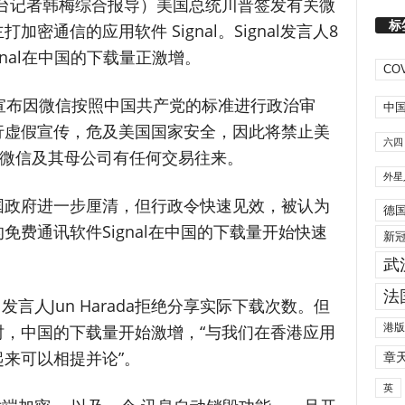
本台记者韩梅综合报导）
美国总统川普签发有关微
标
密通信的应用软件 Signal。Signal发言人8
gnal在中国的下载量正激增。
COV
宣布因微信按照中国共产党的标准进行政治审
中
行虚假宣传，危及美国国家安全，因此将禁止美
六四
与微信及其母公司有任何交易往来。
外星
国政府进一步厘清，但行政令快速见效，被认为
德
费通讯软件Signal在中国的下载量开始快速
新
武
法
发言人Jun Harada拒绝分享实际下载次数。但
港版
，中国的下载量开始激增，“与我们在香港应用
来可以相提并论”。
章
英