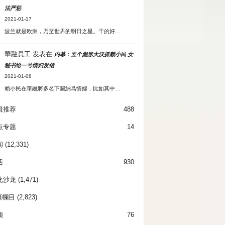
法严惩
2021-01-17
波兰就是欧洲，乃至世界的明日之星。干的好…
華融員工
发表在
内幕：五个彪形大汉抓赖小民 女
秘书给一号情妇发信
2021-01-08
賴小民在華融將多名下屬納爲情婦，比如其中…
辑推荐
488
点专题
14
闻
(12,331)
活
930
化沙龙
(1,471)
項欄目
(2,823)
频
76