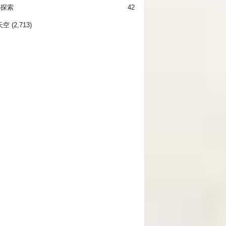
秘探索
42
天空
(2,713)