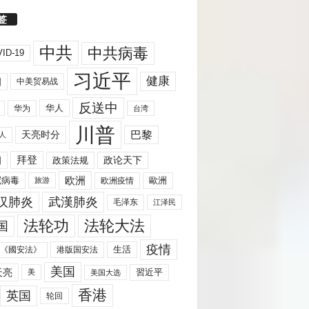
签
中共
中共病毒
ID-19
习近平
健康
国
中美贸易战
反送中
华人
华为
台湾
川普
天亮时分
巴黎
人
拜登
国
政策法规
政论天下
欧洲
歐洲
冠病毒
欧洲疫情
旅游
汉肺炎
武漢肺炎
毛泽东
江泽民
法轮功
法轮大法
国
疫情
生活
《國安法》
港版国安法
美国
天亮
習近平
美
美国大选
香港
英国
轮回