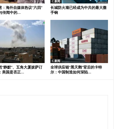
C.新闻
述：海外自媒体热议“六四”
长城防火墙已经成为中共的最大撒
与传闻中的...
手锏
C.新闻
然“静默”、五角大厦披萨订
全球供应链“黑天鹅”背后的卡特
美国是否正...
尔：中国制造如何深陷...