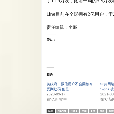
了11.9万次，比前一周的3.8万次
Line目前在全球拥有2亿用户，于
责任编辑：李娜
赞过：
相关
美政府：微信用户不会因禁令
中共网
受到处罚 但是……
Signal
2020-09-17
2021-03
在“C.新闻”中
在“C.新
标签
SIGNAL
下载量
中国
川普
微信
微信