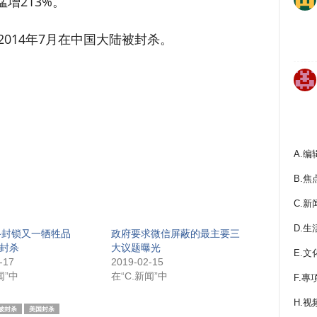
猛增213%。
2014年7月在中国大陆被封杀。
A.编
B.焦
C.新
D.生
络封锁又一牺牲品
政府要求微信屏蔽的最主要三
被封杀
大议题曝光
E.文
-17
2019-02-15
闻”中
在“C.新闻”中
F.專
H.视
被封杀
美国封杀