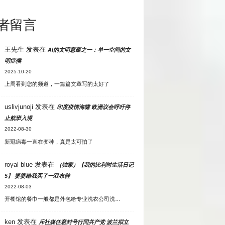
者留言
王先生
发表在
AI的文明意蕴之一：单一空间的文
明症候
2025-10-20
上周看到您的频道，一篇篇文章写的太好了
uslivjunoji
发表在
印度疫情海啸 欧洲议会呼吁停
止航班入境
2022-08-30
新冠病毒一直在变种，真是太可怕了
royal blue
发表在
（独家）【我的比利时生活日记
5】 婆婆给我买了一双布鞋
2022-08-03
开餐馆的餐巾一般都是外包给专业洗衣公司洗…
ken
发表在
斥社媒任意封号行同共产党 波兰拟立