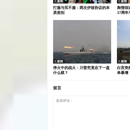
C.新闻
C.新闻
打服与买不服：两次伊核协议的本
舆情综
质差别
37周年
C.新闻
C.新闻
停火中的战火：川普究竟在下一盘
白宫突
什么棋？
单暴增：
留言