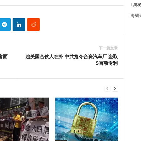
I.奧
海闊
下一篇文章
會面
趁美国合伙人在外 中共抢夺合资汽车厂 盗取
5百项专利