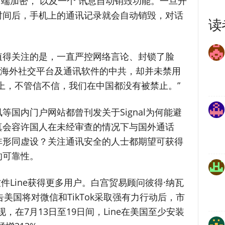
端对端加密， 以及一个 讯息自动销毁功能。一旦开
时间后，手机上的通讯记录就会自动销毁，对话
读
值得关注的是，一直严控网络言论、封锁了脸
所有海外社交平台及通讯软件的中共，却并未禁用
说：“实际上，不管信不信，我们在中国都没有被禁止。”
国内门户网站都曾刊发关于Signal为何能避
真会容许国人在未经审查的情况下与国外通话
非形同虚设？关注通讯安全的人士都期望可获得
的可靠性。
软件Line获得更多用户。白宫贸易顾问彼得·纳瓦
2日预告美国将对微信和TikTok采取强有力行动后，市
计发现，在7月13日至19日间，Line在美国至少安装