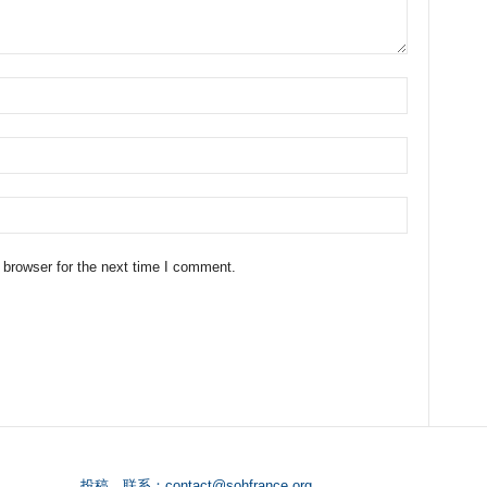
 browser for the next time I comment.
投稿、联系：
contact@sohfrance.org