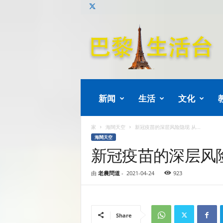
巴
黎
生
活
新闻
生活
文化
家
海闊天空
新冠疫苗的深层风险隐现 从...
海闊天空
新冠疫苗的深层风
由
老農問道
-
2021-04-24
923
Share