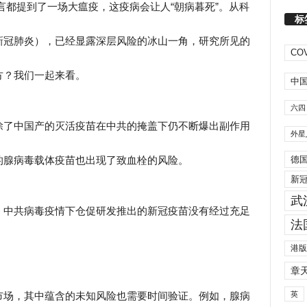
方预言都提到了一场大瘟疫，这疫病会让人“朝病暮死”。从科
标
新冠肺炎），已经显露深层风险的冰山一角，研究所见的
COV
方？我们一起来看。
中
六四
除了中国产的灭活疫苗在中共的掩盖下仍不断爆出副作用
外星
德
的腺病毒载体疫苗也出现了致血栓的风险。
新
武
，中共病毒疫情下仓促研发推出的新冠疫苗没有经过充足
法
。
港版
章
英
市场，其中蕴含的未知风险也需要时间验证。例如，腺病