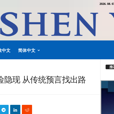
2026. 08. 0
教中文
简体中文
推
险隐现 从传统预言找出路