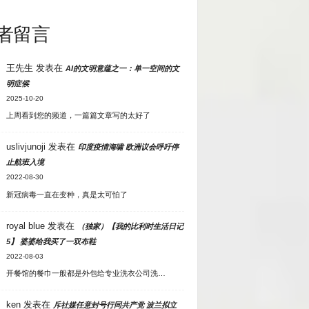
者留言
王先生
发表在
AI的文明意蕴之一：单一空间的文
明症候
2025-10-20
上周看到您的频道，一篇篇文章写的太好了
uslivjunoji
发表在
印度疫情海啸 欧洲议会呼吁停
止航班入境
2022-08-30
新冠病毒一直在变种，真是太可怕了
royal blue
发表在
（独家）【我的比利时生活日记
5】 婆婆给我买了一双布鞋
2022-08-03
开餐馆的餐巾一般都是外包给专业洗衣公司洗…
ken
发表在
斥社媒任意封号行同共产党 波兰拟立