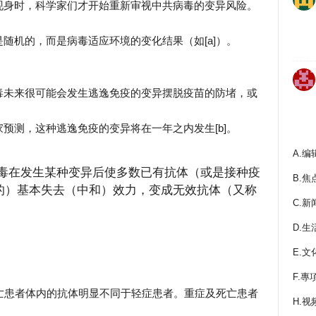
现身时，科学家们才开始重新审视中共病毒的变异风险。
随机的，而是病毒适应环境的变化结果（如[a]）。
毒未来很可能会发生逃逸免疫的变异摆脱疫苗的防堵，或
预测，这种逃逸免疫的变异将在一年之内发生[b]。
A.编
共病毒在发生某种变异后使多数已有抗体（或是接种疫
B.焦
的）基本失去（中和）效力，变成无效抗体（又称
C.新
D.生
E.文
F.專
死亡患者体内的抗体明显不同于轻症患者。重症及死亡患者
H.视