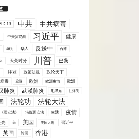
签
中共
中共病毒
ID-19
习近平
健康
国
中美贸易战
反送中
华人
华为
台湾
川普
天亮时分
巴黎
人
拜登
国
政策法规
政论天下
欧洲
歐洲
冠病毒
欧洲疫情
旅游
汉肺炎
武漢肺炎
毛泽东
江泽民
法轮功
法轮大法
国
疫情
生活
《國安法》
港版国安法
美国
天亮
習近平
美
美国大选
香港
英国
轮回