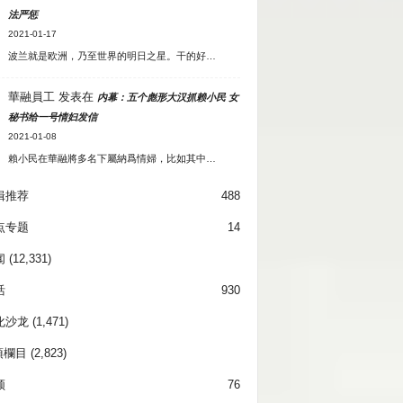
法严惩
2021-01-17
波兰就是欧洲，乃至世界的明日之星。干的好…
華融員工
发表在
内幕：五个彪形大汉抓赖小民 女
秘书给一号情妇发信
2021-01-08
賴小民在華融將多名下屬納爲情婦，比如其中…
辑推荐
488
点专题
14
闻
(12,331)
活
930
化沙龙
(1,471)
項欄目
(2,823)
频
76