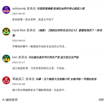
uslivjunoji
发表在
印度疫情海啸 欧洲议会呼吁停止航班入境
2022-08-30
新冠病毒一直在变种，真是太可怕了
royal blue
发表在
（独家）【我的比利时生活日记 5】 婆婆给我买了一双布
鞋
2022-08-03
开餐馆的餐巾一般都是外包给专业洗衣公司洗…
ken
发表在
斥社媒任意封号行同共产党 波兰拟立法严惩
2021-01-17
波兰就是欧洲，乃至世界的明日之星。干的好…
華融員工
发表在
内幕：五个彪形大汉抓赖小民 女秘书给一号情妇发信
2021-01-08
賴小民在華融將多名下屬納爲情婦，比如其中…
A.编辑推荐
488