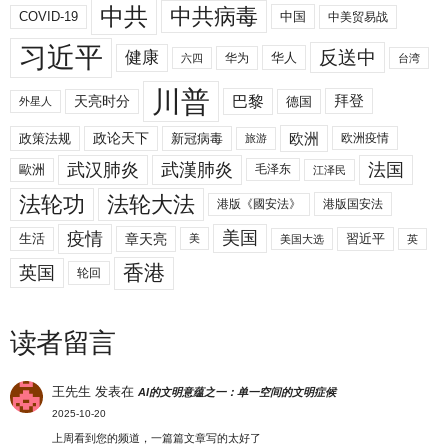
中共
中共病毒
COVID-19
中国
中美贸易战
习近平
反送中
健康
华人
华为
六四
台湾
川普
拜登
天亮时分
巴黎
德国
外星人
欧洲
政策法规
政论天下
新冠病毒
欧洲疫情
旅游
武汉肺炎
武漢肺炎
法国
歐洲
毛泽东
江泽民
法轮功
法轮大法
港版《國安法》
港版国安法
美国
疫情
生活
章天亮
習近平
美
美国大选
英
香港
英国
轮回
读者留言
王先生
发表在
AI的文明意蕴之一：单一空间的文明症候
2025-10-20
上周看到您的频道，一篇篇文章写的太好了