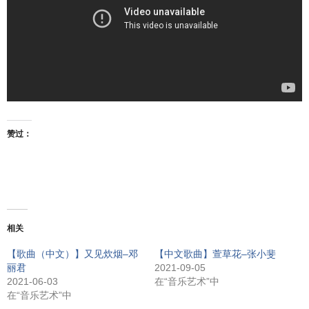
赞过：
相关
【歌曲（中文）】又见炊烟–邓
【中文歌曲】萱草花–张小斐
丽君
2021-09-05
2021-06-03
在“音乐艺术”中
在“音乐艺术”中