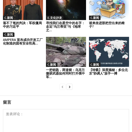
C.新闻
E.文化沙龙
C.新闻
落不了笔的判决：军权僵局
寻找我们在星空中的名字：
谁来坐进那把空出来的椅
中的习近平
走近“乌兰蒂亚”与《地球
子?
之...
C.新闻
AMPERA 宣布成功开发工厂
化制造的固有安全性高...
C.新闻
C.新闻
一把钥匙，两道锁：乌克兰
【转载】深度揭秘：多位北
缴获武器如何同时打开俄中
京“协调人”放手一搏
军...
留言