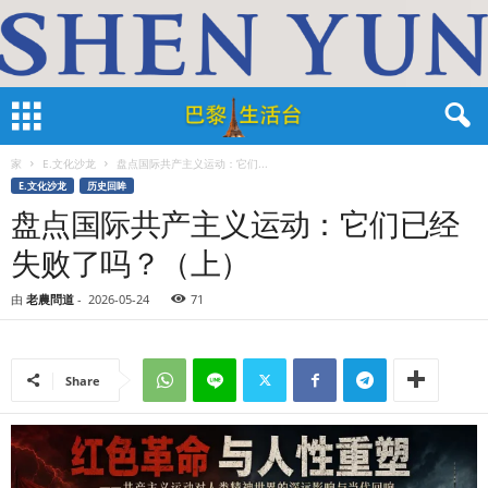
家
E.文化沙龙
盘点国际共产主义运动：它们...
E.文化沙龙
历史回眸
盘点国际共产主义运动：它们已经
失败了吗？（上）
由
老農問道
-
2026-05-24
71
Share