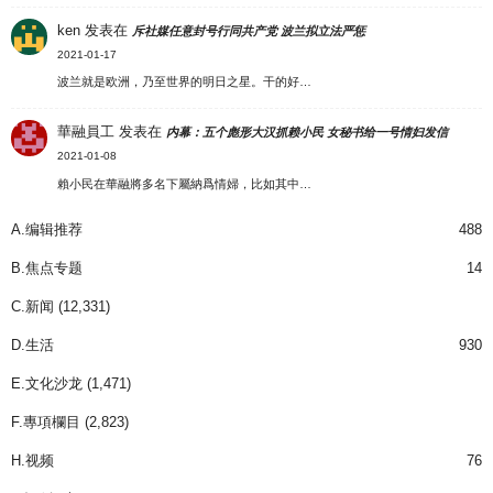
ken
发表在
斥社媒任意封号行同共产党 波兰拟立法严惩
2021-01-17
波兰就是欧洲，乃至世界的明日之星。干的好…
華融員工
发表在
内幕：五个彪形大汉抓赖小民 女秘书给一号情妇发信
2021-01-08
賴小民在華融將多名下屬納爲情婦，比如其中…
A.编辑推荐
488
B.焦点专题
14
C.新闻
(12,331)
D.生活
930
E.文化沙龙
(1,471)
F.專項欄目
(2,823)
H.视频
76