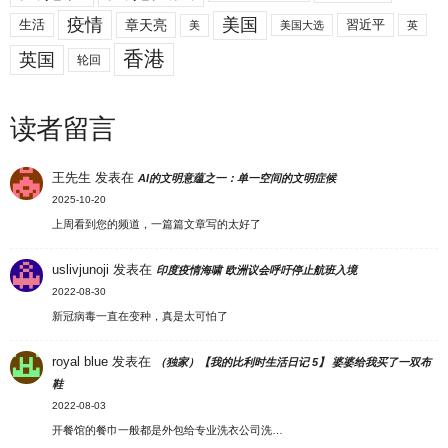
美国
疫情
生活
章天亮
習近平
美
美国大选
英
香港
英国
轮回
读者留言
王先生
发表在
AI的文明意蕴之一：单一空间的文明症候
2025-10-20
上周看到您的频道，一篇篇文章写的太好了
uslivjunoji
发表在
印度疫情海啸 欧洲议会呼吁停止航班入境
2022-08-30
新冠病毒一直在变种，真是太可怕了
royal blue
发表在
（独家）【我的比利时生活日记 5】 婆婆给我买了一双布
鞋
2022-08-03
开餐馆的餐巾一般都是外包给专业洗衣公司洗…