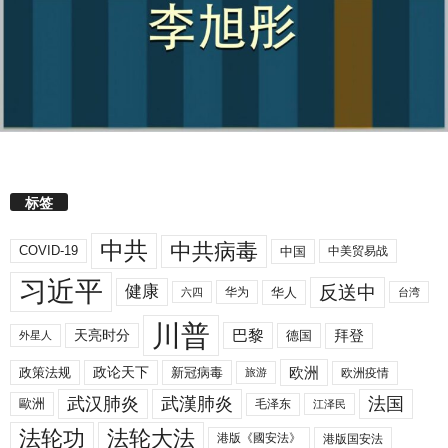
标签
中共
中共病毒
COVID-19
中国
中美贸易战
习近平
反送中
健康
华人
华为
六四
台湾
川普
拜登
天亮时分
巴黎
德国
外星人
欧洲
政策法规
政论天下
新冠病毒
欧洲疫情
旅游
武汉肺炎
武漢肺炎
法国
歐洲
毛泽东
江泽民
法轮功
法轮大法
港版《國安法》
港版国安法