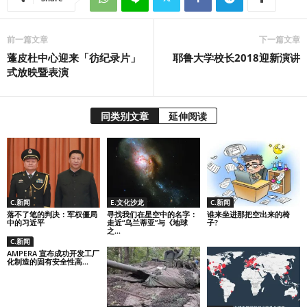
前一篇文章
下一篇文章
蓬皮杜中心迎来「彷纪录片」
耶鲁大学校长2018迎新演讲
式放映暨表演
同类别文章
延伸阅读
C.新闻
E.文化沙龙
C.新闻
落不了笔的判决：军权僵局
寻找我们在星空中的名字：
谁来坐进那把空出来的椅
中的习近平
走近“乌兰蒂亚”与《地球
子?
之...
C.新闻
AMPERA 宣布成功开发工厂
化制造的固有安全性高...