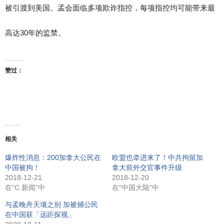
被引渡到美国。孟会面临多项欺诈指控，每项指控均可能带来最
高达
30
年的监禁。
赞过：
相关
爆炸性消息：200加拿大公民在
欧盟也牵进来了！中共拘留加
中国被拘！
拿大前外交官事件升级
2018-12-21
2018-12-20
在“C.新闻”中
在“中国大陆”中
与孟晚舟天壤之别 加被捕公民
在中国获「远距探视」