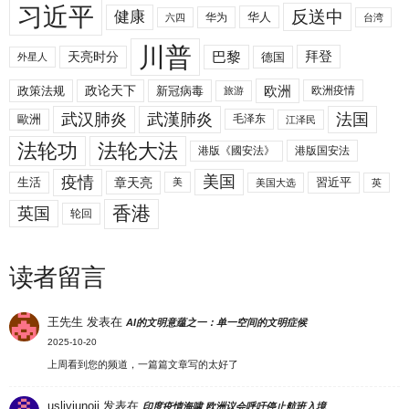
习近平
反送中
健康
华人
华为
六四
台湾
川普
拜登
天亮时分
巴黎
德国
外星人
欧洲
政策法规
政论天下
新冠病毒
欧洲疫情
旅游
武汉肺炎
武漢肺炎
法国
歐洲
毛泽东
江泽民
法轮功
法轮大法
港版《國安法》
港版国安法
美国
疫情
生活
章天亮
習近平
美
美国大选
英
香港
英国
轮回
读者留言
王先生
发表在
AI的文明意蕴之一：单一空间的文明症候
2025-10-20
上周看到您的频道，一篇篇文章写的太好了
uslivjunoji
发表在
印度疫情海啸 欧洲议会呼吁停止航班入境