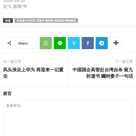
2020-10-11
在“C.新闻”中
标签
前加拿大外交官 孟晚舟 康明凯 美国国务卿蓬佩奥
Share
前一篇文章
下一篇文章
风头浪尖上华为 再迎来一记重
中国国企高管赴台湾自杀 留九
击
封遗书 嘱咐妻子一句话
留言