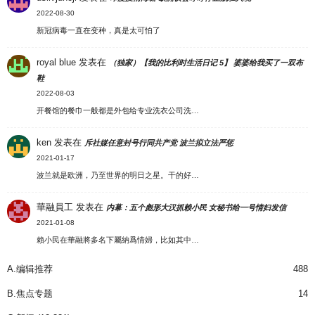
2022-08-30
新冠病毒一直在变种，真是太可怕了
royal blue
发表在
（独家）【我的比利时生活日记 5】 婆婆给我买了一双布
鞋
2022-08-03
开餐馆的餐巾一般都是外包给专业洗衣公司洗…
ken
发表在
斥社媒任意封号行同共产党 波兰拟立法严惩
2021-01-17
波兰就是欧洲，乃至世界的明日之星。干的好…
華融員工
发表在
内幕：五个彪形大汉抓赖小民 女秘书给一号情妇发信
2021-01-08
賴小民在華融將多名下屬納爲情婦，比如其中…
A.编辑推荐
488
B.焦点专题
14