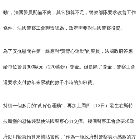
動”，法國警員配備不夠，其它預算不足，警察部隊要求改善工作
條件。法國警察工會聯盟認為，政府需要對法國警察投資。
為了安撫慰問在第一線應對“黃背心運動”的警員，法國政府答應
給每位警員300歐元（270英鎊）獎金。但是除了獎金，警察工會
還要求支付數年來累積的數千小時的加班費。
持續一個多月的“黃背心運動”，再加上周四（13日）發生在斯特
拉斯堡的恐怖襲擊使法國警察心力交瘁。幾個警察工會曾要求政
府動用緊急預算來補貼警察，“作為一種政府對警察表示感激的方