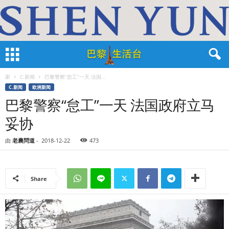
家
C.新闻
巴黎警察“怠工”一天 法国...
C.新闻
欧洲新闻
巴黎警察“怠工”一天 法国政府立马
妥协
由
老農問道
-
2018-12-22
473
Share