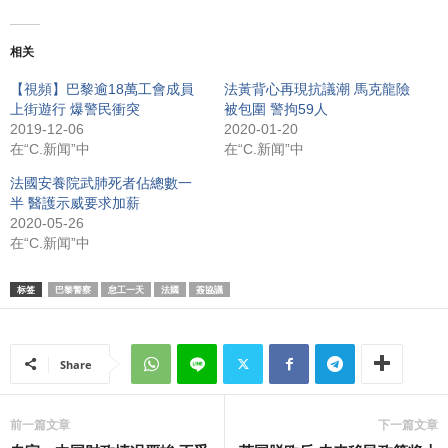
相关
【視頻】巴黎逾18萬工會成員
法黃背心再現抗議潮 馬克龍險
上街遊行 爆警民衝突
被包圍 警拘59人
2019-12-06
2020-01-20
在“C.新闻”中
在“C.新闻”中
法國安養院武肺死者佔總數一
半 醫護示威要求加薪
2020-05-26
在“C.新闻”中
标签
巴黎警察
怠工一天
法國
簽協議
Share
前一篇文章
下一篇文章