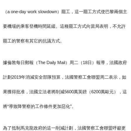
（a one-day work slowdown）罷工，這一罷工方式使巴黎兩個主
要機場的乘客登機時間延緩。這種罷工方式向當局表明，不允許
罷工的警察有其它的抗議方式。
據倫敦每日郵報（The Daily Mail）周二（18日）報導，法國政府
計劃2019年消減安全部隊預算，法國警察工會聯盟周二表示，如
果獲得批准，法國立法者將削減5600萬英鎊（6200萬歐元），這
將“導致降警察的工作條件更加惡化”。
為了抵制馬克龍政府的這一削減計劃，法國警察工會聯盟呼籲更