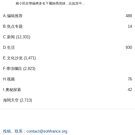
賴小民在華融將多名下屬納爲情婦，比如其中…
A.编辑推荐
488
B.焦点专题
14
C.新闻
(12,331)
D.生活
930
E.文化沙龙
(1,471)
F.專項欄目
(2,823)
H.视频
76
I.奧秘探索
42
海闊天空
(2,713)
投稿、联系：
contact@sohfrance.org