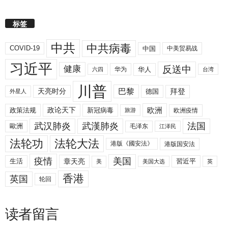
标签
中共
中共病毒
COVID-19
中国
中美贸易战
习近平
反送中
健康
华人
华为
六四
台湾
川普
拜登
天亮时分
巴黎
德国
外星人
欧洲
政策法规
政论天下
新冠病毒
欧洲疫情
旅游
武汉肺炎
武漢肺炎
法国
歐洲
毛泽东
江泽民
法轮功
法轮大法
港版《國安法》
港版国安法
美国
疫情
生活
章天亮
習近平
美
美国大选
英
香港
英国
轮回
读者留言