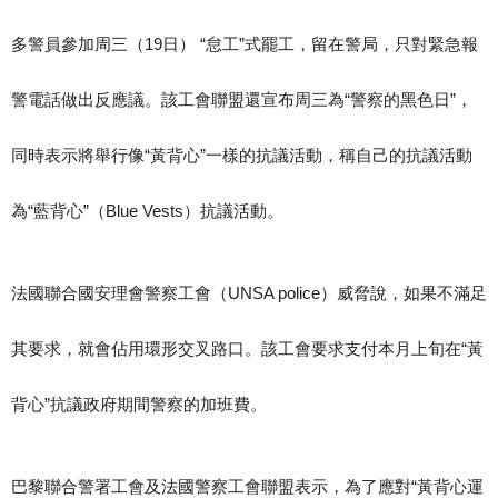
多警員參加周三（19日） “怠工”式罷工，留在警局，只對緊急報
警電話做出反應議。該工會聯盟還宣布周三為“警察的黑色日”，
同時表示將舉行像“黃背心”一樣的抗議活動，稱自己的抗議活動
為“藍背心”（Blue Vests）抗議活動。
法國聯合國安理會警察工會（UNSA police）威脅說，如果不滿足
其要求，就會佔用環形交叉路口。該工會要求支付本月上旬在“黃
背心”抗議政府期間警察的加班費。
巴黎聯合警署工會及法國警察工會聯盟表示，為了應對“黃背心運