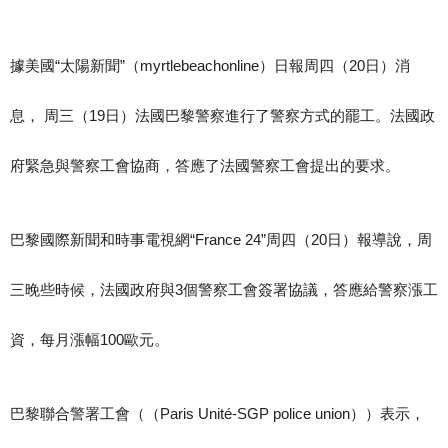
據美國“太陽新聞”（myrtlebeachonline）日報周四（20日）消
息， 周三（19日）法國巴黎警察進行了警察方式的罷工。法國政
府緊急與警察工會協商，答應了法國警察工會提出的要求。
巴黎國際新聞和時事電視網“France 24”周四（20日）報導說，周
三晚些時候，法國政府與3個警察工會簽署協議，答應給警察漲工
資，每月漲幅100歐元。
巴黎聯合警署工會（（Paris Unité-SGP police union））表示，