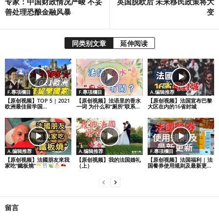
专家：中国财政情况严峻 不妥
英国脱欧后 未来移民政策将大
善处理恐酿金融风暴
变
同类别文章
延伸阅读
F.專項欄目
F.專項欄目
A.编辑推荐
【原创视频】TOP 5 | 2021
【原创视频】法语里的香水
【原创视频】法国宣布巴黎
欧洲最佳留学国...
一词 为什么和“厕所”联系...
大区在内的16省封城
A.编辑推荐
A.编辑推荐
F.專項欄目
【原创视频】法國朋友來我
【原创视频】我的法国婚礼
【原创视频】法国福利 | 法
家吃“鐵板燒”
（上）
国餐券使用规则及最新更...
留言