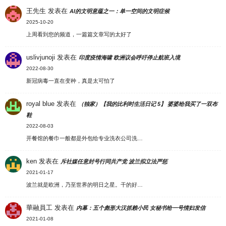
王先生
发表在
AI的文明意蕴之一：单一空间的文明症候
2025-10-20
上周看到您的频道，一篇篇文章写的太好了
uslivjunoji
发表在
印度疫情海啸 欧洲议会呼吁停止航班入境
2022-08-30
新冠病毒一直在变种，真是太可怕了
royal blue
发表在
（独家）【我的比利时生活日记 5】 婆婆给我买了一双布
鞋
2022-08-03
开餐馆的餐巾一般都是外包给专业洗衣公司洗…
ken
发表在
斥社媒任意封号行同共产党 波兰拟立法严惩
2021-01-17
波兰就是欧洲，乃至世界的明日之星。干的好…
華融員工
发表在
内幕：五个彪形大汉抓赖小民 女秘书给一号情妇发信
2021-01-08