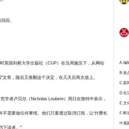
有回应。
A.编
当时英国剑桥大学出版社（CUP）在当局施压下，从网站
B.焦
敏感”文章，随后又推翻这个决定，在几天后再次放上。
C.新
D.生
国研究学者卢贝尔（Nicholas Loubere）周日在推特中表示，
E.文
并不需要做任何事情。他们只要透过取消订阅，让‘付费长
F.專
H.视
式挡下读者。”