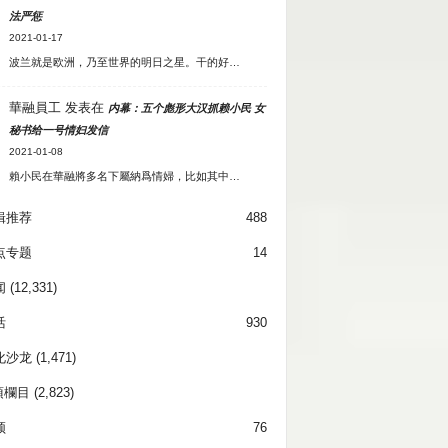
法严惩
2021-01-17
波兰就是欧洲，乃至世界的明日之星。干的好…
華融員工
发表在
内幕：五个彪形大汉抓赖小民 女
秘书给一号情妇发信
2021-01-08
賴小民在華融將多名下屬納爲情婦，比如其中…
辑推荐
488
点专题
14
闻
(12,331)
活
930
化沙龙
(1,471)
項欄目
(2,823)
频
76