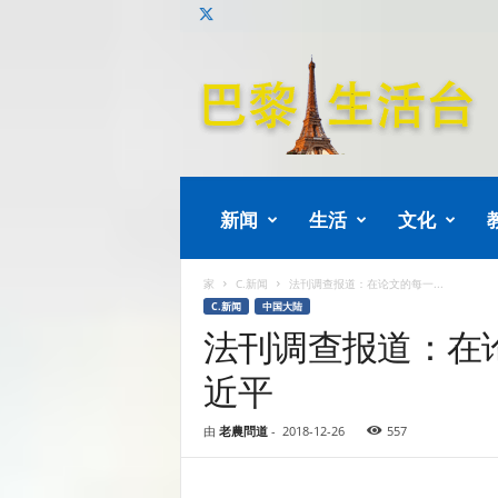
巴
黎
生
活
新闻
生活
文化
家
C.新闻
法刊调查报道：在论文的每一...
C.新闻
中国大陆
法刊调查报道：在
近平
由
老農問道
-
2018-12-26
557