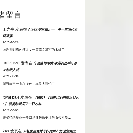
者留言
王先生
发表在
AI的文明意蕴之一：单一空间的文
明症候
2025-10-20
上周看到您的频道，一篇篇文章写的太好了
uslivjunoji
发表在
印度疫情海啸 欧洲议会呼吁停
止航班入境
2022-08-30
新冠病毒一直在变种，真是太可怕了
royal blue
发表在
（独家）【我的比利时生活日记
5】 婆婆给我买了一双布鞋
2022-08-03
开餐馆的餐巾一般都是外包给专业洗衣公司洗…
ken
发表在
斥社媒任意封号行同共产党 波兰拟立