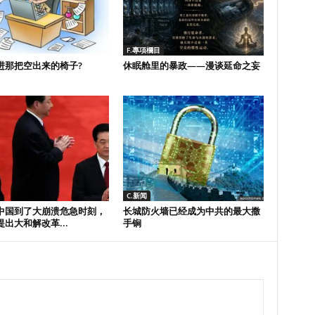
F.專項欄目
进那把空出来的椅子?
休眠舱里的暴政——漫谈延命之妄
C.新闻
中国到了大崩溃危急时刻，
长城防火墙已经成为中共的最大撒
出大和解改革...
手锏