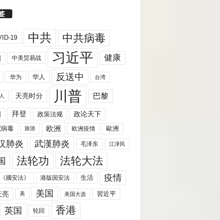
签
中共
中共病毒
ID-19
习近平
健康
国
中美贸易战
反送中
华人
华为
台湾
川普
天亮时分
巴黎
人
拜登
国
政策法规
政论天下
欧洲
歐洲
冠病毒
欧洲疫情
旅游
汉肺炎
武漢肺炎
毛泽东
江泽民
法轮功
法轮大法
国
疫情
生活
《國安法》
港版国安法
美国
天亮
習近平
美
美国大选
香港
英国
轮回