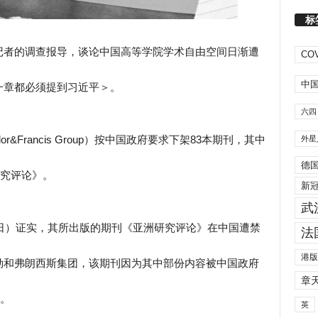
标
记者的调查报导，谈论中国高等学院学术自由空间日渐遭
COV
中
一章都必须提到习近平＞。
六四
&Francis Group）按中国政府要求下架83本期刊，其中
外星
德
研究评论》。
新
武
0日）证实，其所出版的期刊《亚洲研究评论》在中国遭禁
法
港版
勒和弗朗西斯集团，该期刊因为其中部份内容被中国政府
章
除。
英