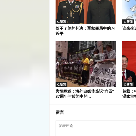
C.新闻
C.新闻
落不了笔的判决：军权僵局中的习
谁来坐
近平
C.新闻
C.新闻
舆情综述：海外自媒体热议“六四”
转载：
37周年与传闻中的...
温家宝提
留言