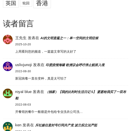
香港
英国
轮回
读者留言
王先生
发表在
AI的文明意蕴之一：单一空间的文明症候
2025-10-20
上周看到您的频道，一篇篇文章写的太好了
uslivjunoji
发表在
印度疫情海啸 欧洲议会呼吁停止航班入境
2022-08-30
新冠病毒一直在变种，真是太可怕了
royal blue
发表在
（独家）【我的比利时生活日记 5】 婆婆给我买了一双布
鞋
2022-08-03
开餐馆的餐巾一般都是外包给专业洗衣公司洗…
ken
发表在
斥社媒任意封号行同共产党 波兰拟立法严惩