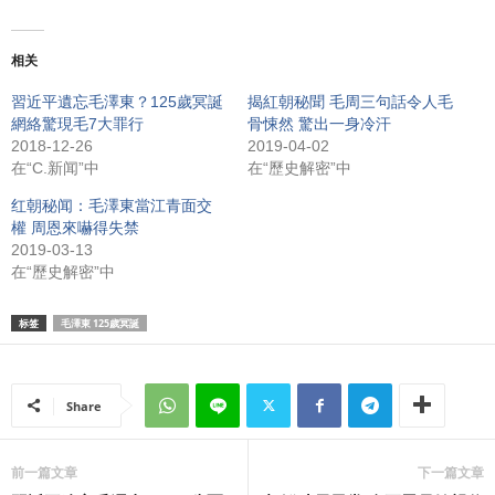
相关
習近平遺忘毛澤東？125歲冥誕
揭紅朝秘聞 毛周三句話令人毛
網絡驚現毛7大罪行
骨悚然 驚出一身冷汗
2018-12-26
2019-04-02
在“C.新闻”中
在“歷史解密”中
红朝秘闻：毛澤東當江青面交
權 周恩來嚇得失禁
2019-03-13
在“歷史解密”中
标签
毛澤東 125歲冥誕
Share
前一篇文章
下一篇文章