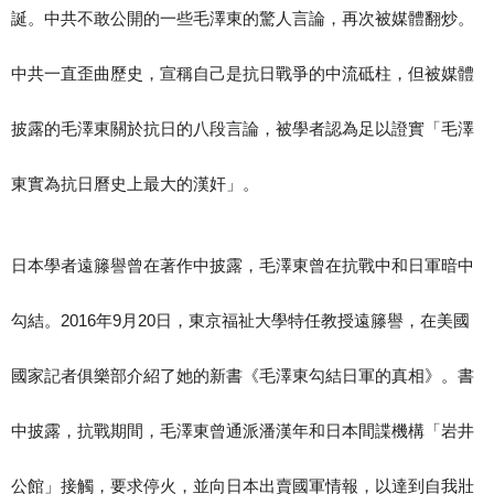
誕。中共不敢公開的一些毛澤東的驚人言論，再次被媒體翻炒。
中共一直歪曲歷史，宣稱自己是抗日戰爭的中流砥柱，但被媒體
披露的毛澤東關於抗日的八段言論，被學者認為足以證實「毛澤
東實為抗日曆史上最大的漢奸」。
日本學者遠籐譽曾在著作中披露，毛澤東曾在抗戰中和日軍暗中
勾結。2016年9月20日，東京福祉大學特任教授遠籐譽，在美國
國家記者俱樂部介紹了她的新書《毛澤東勾結日軍的真相》。書
中披露，抗戰期間，毛澤東曾通派潘漢年和日本間諜機構「岩井
公館」接觸，要求停火，並向日本出賣國軍情報，以達到自我壯