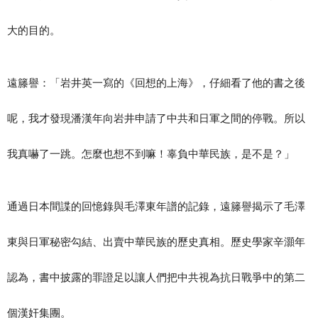
大的目的。
遠籐譽：「岩井英一寫的《回想的上海》，仔細看了他的書之後
呢，我才發現潘漢年向岩井申請了中共和日軍之間的停戰。所以
我真嚇了一跳。怎麼也想不到嘛！辜負中華民族，是不是？」
通過日本間諜的回憶錄與毛澤東年譜的記錄，遠籐譽揭示了毛澤
東與日軍秘密勾結、出賣中華民族的歷史真相。歷史學家辛灝年
認為，書中披露的罪證足以讓人們把中共視為抗日戰爭中的第二
個漢奸集團。