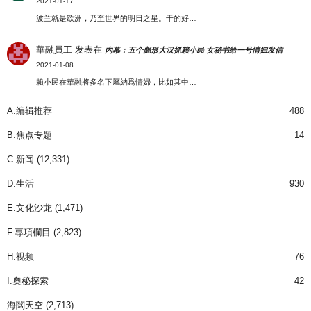
2021-01-17
波兰就是欧洲，乃至世界的明日之星。干的好…
華融員工
发表在
内幕：五个彪形大汉抓赖小民 女秘书给一号情妇发信
2021-01-08
賴小民在華融將多名下屬納爲情婦，比如其中…
A.编辑推荐
488
B.焦点专题
14
C.新闻
(12,331)
D.生活
930
E.文化沙龙
(1,471)
F.專項欄目
(2,823)
H.视频
76
I.奧秘探索
42
海闊天空
(2,713)