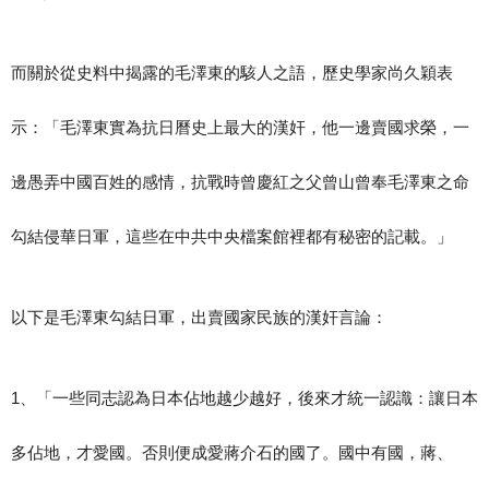
而關於從史料中揭露的毛澤東的駭人之語，歷史學家尚久穎表
示：「毛澤東實為抗日曆史上最大的漢奸，他一邊賣國求榮，一
邊愚弄中國百姓的感情，抗戰時曾慶紅之父曾山曾奉毛澤東之命
勾結侵華日軍，這些在中共中央檔案館裡都有秘密的記載。」
以下是毛澤東勾結日軍，出賣國家民族的漢奸言論：
1、「一些同志認為日本佔地越少越好，後來才統一認識：讓日本
多佔地，才愛國。否則便成愛蔣介石的國了。國中有國，蔣、