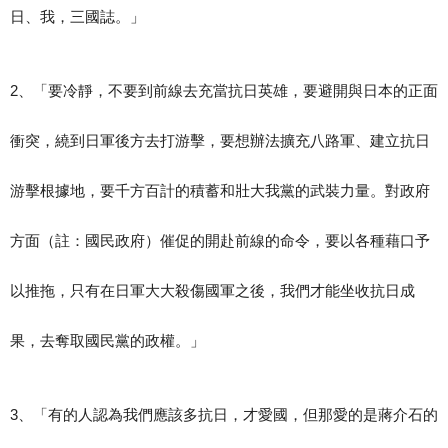
日、我，三國誌。」
2、「要冷靜，不要到前線去充當抗日英雄，要避開與日本的正面
衝突，繞到日軍後方去打游擊，要想辦法擴充八路軍、建立抗日
游擊根據地，要千方百計的積蓄和壯大我黨的武裝力量。對政府
方面（註：國民政府）催促的開赴前線的命令，要以各種藉口予
以推拖，只有在日軍大大殺傷國軍之後，我們才能坐收抗日成
果，去奪取國民黨的政權。」
3、「有的人認為我們應該多抗日，才愛國，但那愛的是蔣介石的