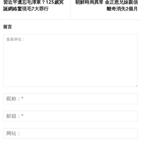
習近平遺忘毛澤東？125歲冥
朝鮮時局異常 金正恩兄妹親信
誕網絡驚現毛7大罪行
離奇消失2個月
留言