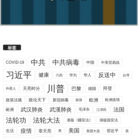
标签
中共
中共病毒
COVID-19
中国
中美贸易战
习近平
反送中
健康
华人
华为
六四
台湾
川普
拜登
天亮时分
巴黎
德国
外星人
欧洲
政策法规
政论天下
新冠病毒
欧洲疫情
旅游
武汉肺炎
武漢肺炎
法国
歐洲
毛泽东
江泽民
法轮功
法轮大法
港版《國安法》
港版国安法
美国
疫情
生活
章天亮
習近平
美
美国大选
英