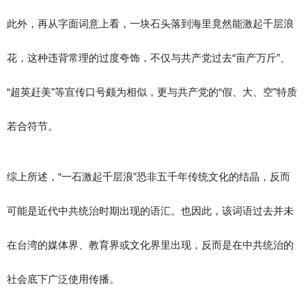
此外，再从字面词意上看，一块石头落到海里竟然能激起千层浪
花，这种违背常理的过度夸饰，不仅与共产党过去“亩产万斤”、
“超英赶美”等宣传口号颇为相似，更与共产党的“假、大、空”特质
若合符节。
综上所述，“一石激起千层浪”恐非五千年传统文化的结晶，反而
可能是近代中共统治时期出现的语汇。也因此，该词语过去并未
在台湾的媒体界、教育界或文化界里出现，反而是在中共统治的
社会底下广泛使用传播。