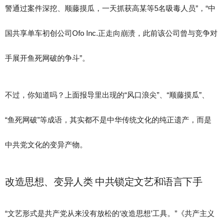
警通过案件深挖、顺藤摸瓜，一天抓获高某等5名吸毒人员”，“中
国共享单车初创公司Ofo Inc.正走向崩溃，此前该公司曾与竞争对
手展开鱼死网破的争斗”。
不过，你知道吗？上面报导里出现的“风口浪尖”、“顺藤摸瓜”、
“鱼死网破”等成语，其实都不是中华传统文化的纯正遗产，而是
中共党文化的变异产物。
改造思想、变异人类 中共锁定文艺和语言下手
“文艺形式是共产党从来没有放松的‘改造思想’工具。”《共产主义