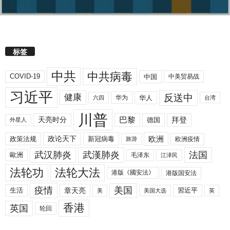
标签
中共
中共病毒
COVID-19
中国
中美贸易战
习近平
反送中
健康
华人
华为
六四
台湾
川普
拜登
天亮时分
巴黎
德国
外星人
欧洲
政策法规
政论天下
新冠病毒
欧洲疫情
旅游
武汉肺炎
武漢肺炎
法国
歐洲
毛泽东
江泽民
法轮功
法轮大法
港版《國安法》
港版国安法
美国
疫情
生活
章天亮
習近平
美
美国大选
英
香港
英国
轮回