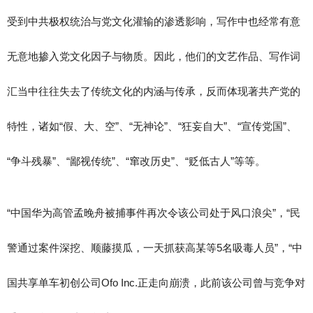
受到中共极权统治与党文化灌输的渗透影响，写作中也经常有意
无意地掺入党文化因子与物质。因此，他们的文艺作品、写作词
汇当中往往失去了传统文化的内涵与传承，反而体现著共产党的
特性，诸如“假、大、空”、“无神论”、“狂妄自大”、“宣传党国”、
“争斗残暴”、“鄙视传统”、“窜改历史”、“贬低古人”等等。
“中国华为高管孟晚舟被捕事件再次令该公司处于风口浪尖”，“民
警通过案件深挖、顺藤摸瓜，一天抓获高某等5名吸毒人员”，“中
国共享单车初创公司Ofo Inc.正走向崩溃，此前该公司曾与竞争对