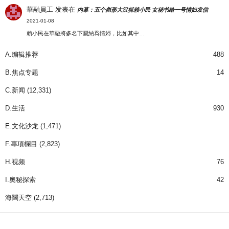
華融員工
发表在
内幕：五个彪形大汉抓赖小民 女秘书给一号情妇发信
2021-01-08
賴小民在華融將多名下屬納爲情婦，比如其中…
A.编辑推荐
488
B.焦点专题
14
C.新闻
(12,331)
D.生活
930
E.文化沙龙
(1,471)
F.專項欄目
(2,823)
H.视频
76
I.奧秘探索
42
海闊天空
(2,713)