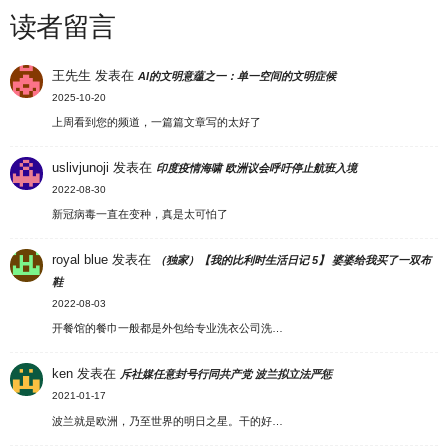
读者留言
王先生
发表在
AI的文明意蕴之一：单一空间的文明症候
2025-10-20
上周看到您的频道，一篇篇文章写的太好了
uslivjunoji
发表在
印度疫情海啸 欧洲议会呼吁停止航班入境
2022-08-30
新冠病毒一直在变种，真是太可怕了
royal blue
发表在
（独家）【我的比利时生活日记 5】 婆婆给我买了一双布
鞋
2022-08-03
开餐馆的餐巾一般都是外包给专业洗衣公司洗…
ken
发表在
斥社媒任意封号行同共产党 波兰拟立法严惩
2021-01-17
波兰就是欧洲，乃至世界的明日之星。干的好…