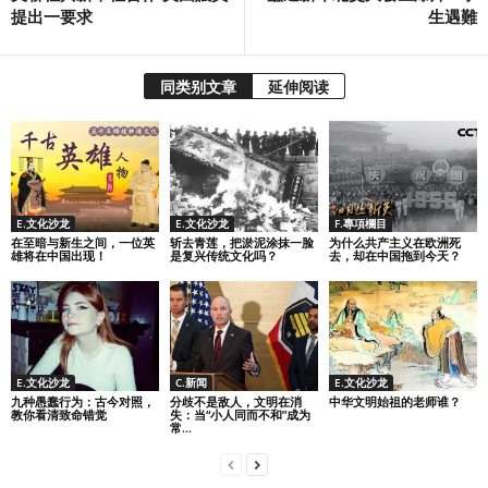
提出一要求
生遇難
同类别文章
延伸阅读
E.文化沙龙
E.文化沙龙
F.專項欄目
在至暗与新生之间，一位英
斩去青莲，把淤泥涂抹一脸
为什么共产主义在欧洲死
雄将在中国出现！
是复兴传统文化吗？
去，却在中国拖到今天？
E.文化沙龙
C.新闻
E.文化沙龙
九种愚蠢行为：古今对照，
分歧不是敌人，文明在消
中华文明始祖的老师谁？
教你看清致命错觉
失：当“小人同而不和”成为
常...