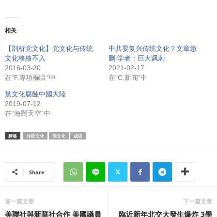
相关
【剖析党文化】党文化与传统
中共要复兴传统文化？文章急
文化格格不入
删 学者：巨大讽刺
2016-03-20
2021-02-17
在“F.專項欄目”中
在“C.新闻”中
黨文化腐蝕中國大陸
2019-07-12
在“海闊天空”中
标签
传统文化
党文化
成语
Share
前一篇文章
下一篇文章
美聯社與新華社合作 美國議員
臨近新年北交大發生爆炸 3學