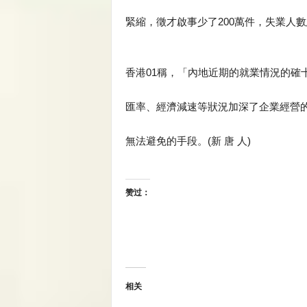
緊縮，徵才啟事少了200萬件，失業人
香港01稱，「內地近期的就業情況的確
匯率、經濟減速等狀況加深了企業經營
無法避免的手段。(新 唐 人)
赞过：
相关