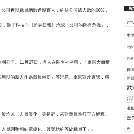
标
公司近期裁員總數達幾百人，約佔公司總人數的60%，
COV
9日，鎚子科技向《證券日報》承認「公司的確有危機」，
中
六四
外星
團公司。11月27日，有人在匿名社區稱，「京東大面積
德
試用期的新人作為裁員備份」等消息。京東對此否認，稱
新
武
法
港版
一般均以「人員優化」等措辭，來對裁員進行官方解釋。
章
英
「人員調整和結構優化，其實就約等於裁員了」。