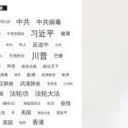
签
中共
中共病毒
ID-19
习近平
健康
国
中美贸易战
反送中
华人
华为
台湾
川普
天亮时分
巴黎
人
拜登
国
政策法规
政论天下
欧洲
歐洲
冠病毒
欧洲疫情
旅游
汉肺炎
武漢肺炎
毛泽东
江泽民
法轮功
法轮大法
国
疫情
生活
《國安法》
港版国安法
美国
天亮
習近平
美
美国大选
香港
英国
轮回