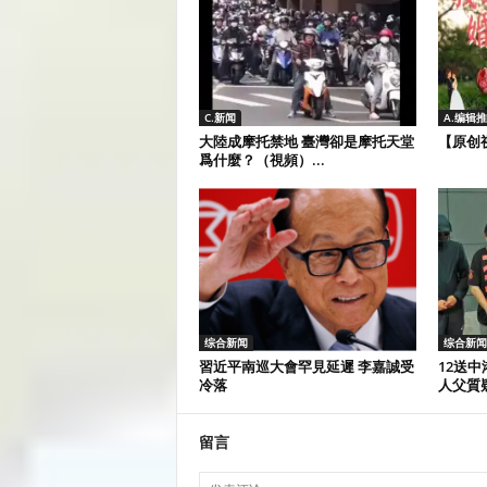
C.新闻
A.编辑
大陸成摩托禁地 臺灣卻是摩托天堂
【原创
爲什麼？（視頻）...
综合新闻
综合新闻
習近平南巡大會罕見延遲 李嘉誠受
12送
冷落
人父質疑
留言