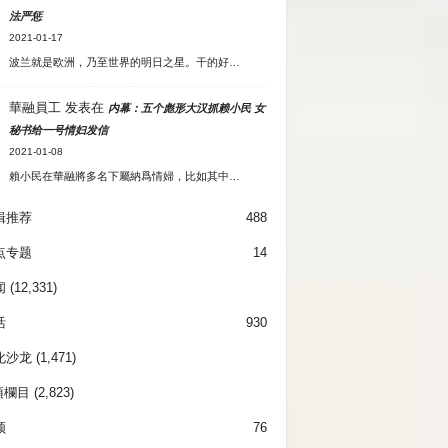
法严惩
2021-01-17
波兰就是欧洲，乃至世界的明日之星。干的好…
華融員工
发表在
内幕：五个彪形大汉抓赖小民 女
秘书给一号情妇发信
2021-01-08
賴小民在華融將多名下屬納爲情婦，比如其中…
辑推荐
488
点专题
14
闻
(12,331)
活
930
化沙龙
(1,471)
項欄目
(2,823)
频
76