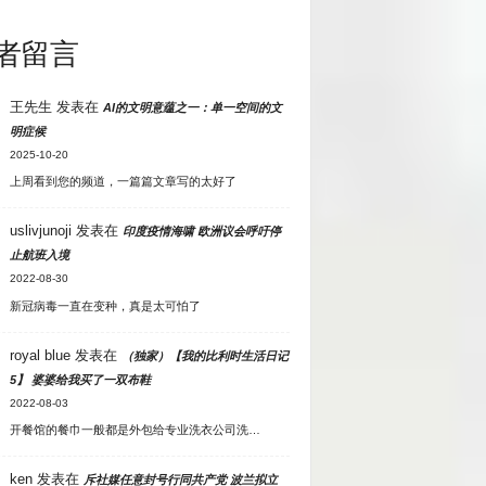
者留言
王先生
发表在
AI的文明意蕴之一：单一空间的文
明症候
2025-10-20
上周看到您的频道，一篇篇文章写的太好了
uslivjunoji
发表在
印度疫情海啸 欧洲议会呼吁停
止航班入境
2022-08-30
新冠病毒一直在变种，真是太可怕了
royal blue
发表在
（独家）【我的比利时生活日记
5】 婆婆给我买了一双布鞋
2022-08-03
开餐馆的餐巾一般都是外包给专业洗衣公司洗…
ken
发表在
斥社媒任意封号行同共产党 波兰拟立