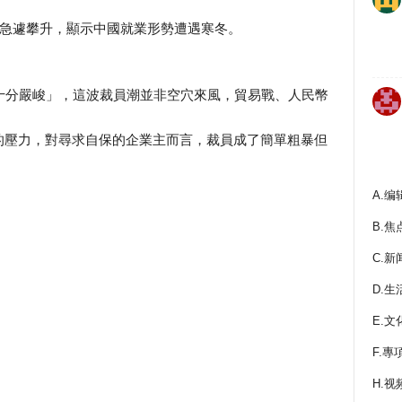
數急遽攀升，顯示中國就業形勢遭遇寒冬。
十分嚴峻」，這波裁員潮並非空穴來風，貿易戰、人民幣
的壓力，對尋求自保的企業主而言，裁員成了簡單粗暴但
A.编
B.焦
C.新
D.生
E.文
F.專
H.视