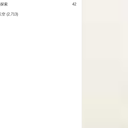
秘探索
42
天空
(2,713)