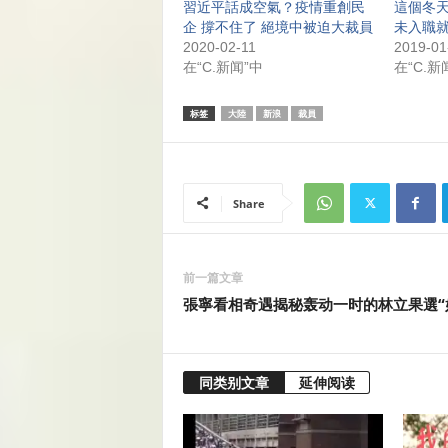
習近平話成空氣？疫情重創民
這個冬天
企 撐不住了 絕境中被迫大裁員
未入職
2020-02-11
2019-01
在“C.新闻”中
在“C.新
标签
大陸
新浪
裁員
Share
前一篇文章
張寧看相奇遇揭秘轰动一时的林立果選“
同类别文章
延伸阅读