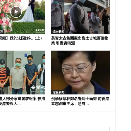
推荐
综合新闻
视频】我的法国婚礼（上）
英資太古集團擬出售太古城百億物
業 引撤資猜測
综合新闻
中港人部分家屬警署報案 被捕
劍橋移除林鄭名譽院士頭銜 前香港
港警與大...
眾志創黨主席：惡有...