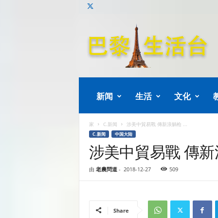
巴
黎
生
活
新闻
生活
文化
家
C.新闻
涉美中貿易戰 傳新浪躺枪 ...
C.新闻
中国大陆
涉美中貿易戰 傳新浪
由
老農問道
-
2018-12-27
509
Share