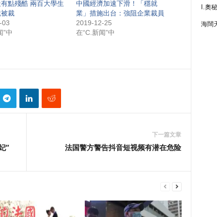
有點殘酷 兩百大學生
中國經濟加速下滑！「穩就
I.奧
就被裁
業」措施出台：強阻企業裁員
-03
2019-12-25
海闊
闻”中
在“C.新闻”中
下一篇文章
妃”
法国警方警告抖音短视频有潜在危险