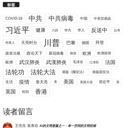
标签
中共
中共病毒
COVID-19
中国
中美贸易战
习近平
反送中
健康
华人
华为
六四
台湾
川普
拜登
天亮时分
巴黎
德国
外星人
欧洲
政策法规
政论天下
新冠病毒
欧洲疫情
旅游
武汉肺炎
武漢肺炎
法国
歐洲
毛泽东
江泽民
法轮功
法轮大法
港版《國安法》
港版国安法
美国
疫情
生活
章天亮
習近平
美
美国大选
英
香港
英国
轮回
读者留言
王先生
发表在
AI的文明意蕴之一：单一空间的文明症候