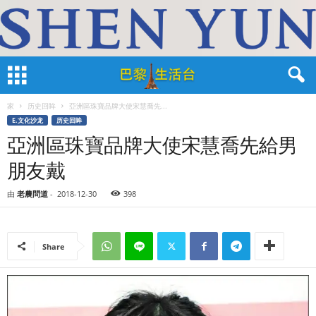
家
历史回眸
亞洲區珠寶品牌大使宋慧喬先...
E.文化沙龙
历史回眸
亞洲區珠寶品牌大使宋慧喬先給男
朋友戴
由
老農問道
-
2018-12-30
398
Share