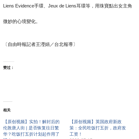
Liens Evidence手環、Jeux de Liens耳環等，用珠寶點出女主角
微妙的心境變化。
〔自由時報記者王瀅娟／台北報導〕
赞过：
相关
【原创视频】实拍！解封后的
【原创视频】英国政府新政
伦敦唐人街 | 是否恢复往日繁
策：全民吃饭打五折，政府发
华？吃饭打五折计划起作用了
工资！