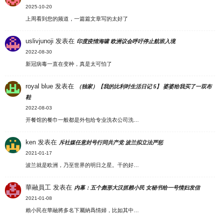
2025-10-20
上周看到您的频道，一篇篇文章写的太好了
uslivjunoji
发表在
印度疫情海啸 欧洲议会呼吁停止航班入境
2022-08-30
新冠病毒一直在变种，真是太可怕了
royal blue
发表在
（独家）【我的比利时生活日记 5】 婆婆给我买了一双布
鞋
2022-08-03
开餐馆的餐巾一般都是外包给专业洗衣公司洗…
ken
发表在
斥社媒任意封号行同共产党 波兰拟立法严惩
2021-01-17
波兰就是欧洲，乃至世界的明日之星。干的好…
華融員工
发表在
内幕：五个彪形大汉抓赖小民 女秘书给一号情妇发信
2021-01-08
賴小民在華融將多名下屬納爲情婦，比如其中…