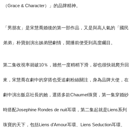
（Grace & Character）」的品牌精神。
「男朋友」是宋慧喬婚後的第一部作品，又是與高人氣的「國民
弟弟」朴寶劍演出姊弟戀劇情，開播前便受到高度矚目。
第二集收視率就破10％，雖然一度稍稍下滑，卻也很快就爬升回
來，宋慧喬在劇中的穿搭也受追劇粉絲關注，身為品牌大使，在
劇中演出飯店社長的她，選搭多款Chaumet珠寶，第一集穿婚紗
時搭配Josephine Rondes de nuit耳環，第二集起就是Liens系列
珠寶的天下，包括Liens d’Amour耳環、Liens Seduction耳環、