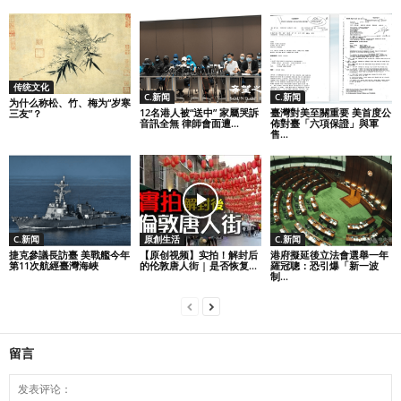
传统文化
C.新闻
C.新闻
为什么称松、竹、梅为“岁寒
12名港人被“送中” 家屬哭訴
臺灣對美至關重要 美首度公
三友”？
音訊全無 律師會面遭...
佈對臺「六項保證」與軍
售...
C.新闻
原創生活
C.新闻
捷克參議長訪臺 美戰艦今年
【原创视频】实拍！解封后
港府擬延後立法會選舉一年
第11次航經臺灣海峽
的伦敦唐人街 | 是否恢复...
羅冠聰：恐引爆「新一波
制...
留言