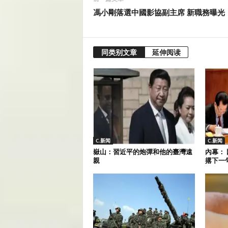
馮小剛落選中國影協副主席 新職務曝光
同类别文章
延伸阅读
C.新闻
C.新闻
嶽山：習近平的炮彈和他的臺灣遠
內幕：
親
撂下一