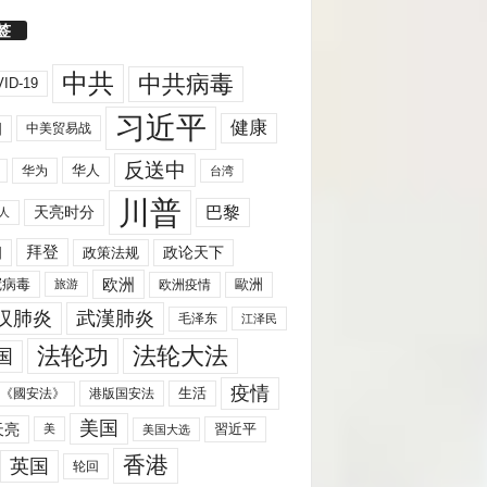
签
中共
中共病毒
ID-19
习近平
健康
国
中美贸易战
反送中
华人
华为
台湾
川普
天亮时分
巴黎
人
拜登
国
政策法规
政论天下
欧洲
歐洲
冠病毒
欧洲疫情
旅游
汉肺炎
武漢肺炎
毛泽东
江泽民
法轮功
法轮大法
国
疫情
生活
《國安法》
港版国安法
美国
天亮
習近平
美
美国大选
香港
英国
轮回