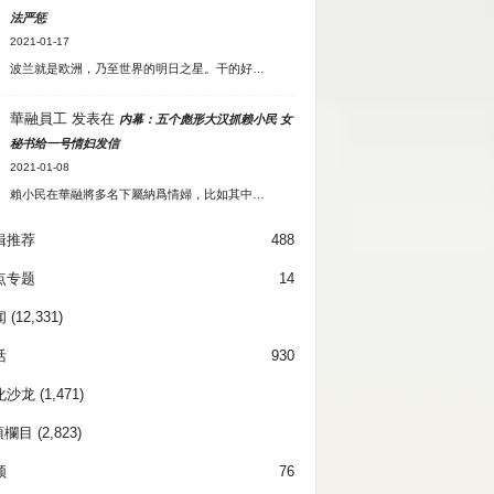
法严惩
2021-01-17
波兰就是欧洲，乃至世界的明日之星。干的好…
華融員工
发表在
内幕：五个彪形大汉抓赖小民 女
秘书给一号情妇发信
2021-01-08
賴小民在華融將多名下屬納爲情婦，比如其中…
辑推荐
488
点专题
14
闻
(12,331)
活
930
化沙龙
(1,471)
項欄目
(2,823)
频
76