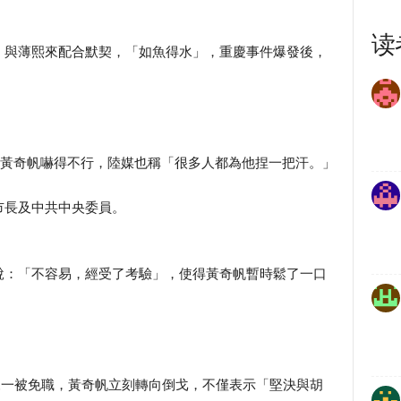
读
，與薄熙來配合默契，「如魚得水」，重慶事件爆發後，
後，黃奇帆嚇得不行，陸媒也稱「很多人都為他捏一把汗。」
市長及中共中央委員。
說：「不容易，經受了考驗」，使得黃奇帆暫時鬆了一口
熙來一被免職，黃奇帆立刻轉向倒戈，不僅表示「堅決與胡