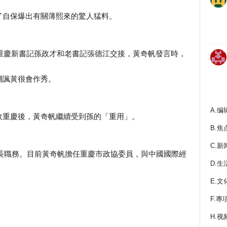
了自保爆出有關薄熙來的驚人猛料。
共重慶新書記孫政才和老書記張德江交接，黃奇帆發言時，
嘲諷黃很會作秀。
A.编
政重慶後，黃奇帆繼續受到孫的「重用」。
B.焦
C.新
慶市長職務。目前黃奇帆擔任重慶市政協委員，與中國國際經
D.生
E.文
F.專
H.视