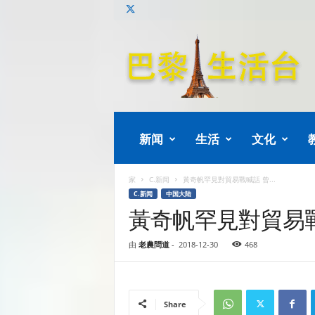
巴
黎
生
活
新闻
生活
文化
家
C.新闻
黃奇帆罕見對貿易戰喊話 曾...
C.新闻
中国大陆
黃奇帆罕見對貿易
由
老農問道
-
2018-12-30
468
Share