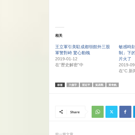
相关
王立軍引美駐成都領館外三股
敏感時
軍警對峙 驚心動魄
制」下
2019-01-12
片火了
在“歷史解密”中
2019-09
在“C.新
标签
六個字
習近平
貿易戰
黃奇帆
Share
前一篇文章