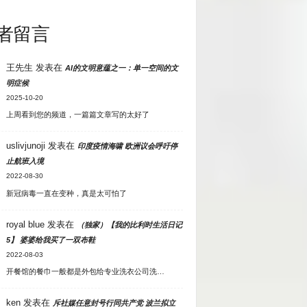
者留言
王先生
发表在
AI的文明意蕴之一：单一空间的文
明症候
2025-10-20
上周看到您的频道，一篇篇文章写的太好了
uslivjunoji
发表在
印度疫情海啸 欧洲议会呼吁停
止航班入境
2022-08-30
新冠病毒一直在变种，真是太可怕了
royal blue
发表在
（独家）【我的比利时生活日记
5】 婆婆给我买了一双布鞋
2022-08-03
开餐馆的餐巾一般都是外包给专业洗衣公司洗…
ken
发表在
斥社媒任意封号行同共产党 波兰拟立