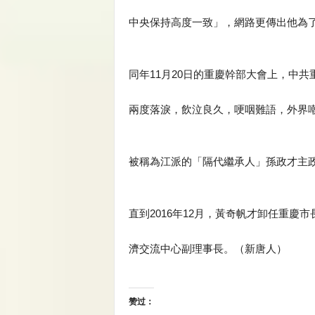
中央保持高度一致」，網路更傳出他為
同年11月20日的重慶幹部大會上，中
兩度落淚，飲泣良久，哽咽難語，外界
被稱為江派的「隔代繼承人」孫政才主
直到2016年12月，黃奇帆才卸任重
濟交流中心副理事長。（新唐人）
赞过：