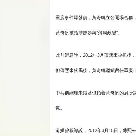
重慶事件爆發前，黃奇帆在公開場合稱
黃奇帆被指涉嫌參與“薄周政變”。
此前消息說，2012年3月薄熙來被抓
但薄熙來落馬後，黃奇帆繼續留任重慶
中共前總理朱鎔基也拍着黃奇帆的肩膀
氣。
港媒曾報導說，2012年3月15日，薄