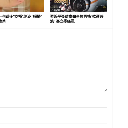
C.新闻
句话令“吃播”绝迹 “喝播”
習近平疑借臺鐵事故再搞“軟硬兼
遭禁
施” 臺立委痛罵