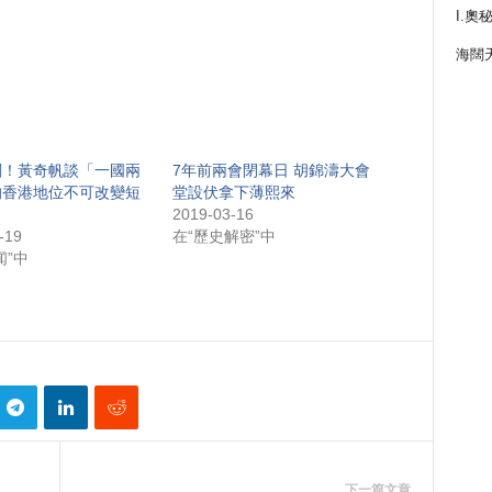
I.奧
海闊
刻！黃奇帆談「一國兩
7年前兩會閉幕日 胡錦濤大會
的香港地位不可改變短
堂設伏拿下薄熙來
2019-03-16
-19
在“歷史解密”中
闻”中
下一篇文章