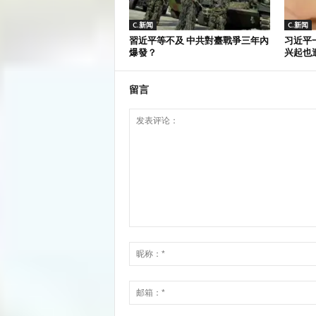
C.新闻
C.新闻
習近平等不及 中共對臺戰爭三年內
习近平一
爆發？
兴起也
留言