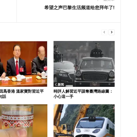
希望之声巴黎生活频道给您拜年了!
C.新闻
 因爲香港 溫家寶對習近平
時評人解習近平謀奪臺灣路線圖：
句話
小心這一手