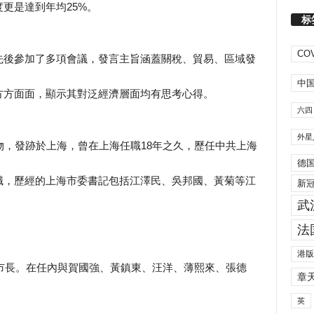
更是達到年均25%。
标
COV
先後參加了多項會議，發言主旨涵蓋關稅、貿易、區域發
中
方方面面，顯示其對泛經濟層面均有思考心得。
六四
外星
物，發跡於上海，曾在上海任職18年之久，歷任中共上海
德
職，歷經的上海市委書記包括江澤民、吳邦國、黃菊等江
新
武
法
港版
副市長。在任內與賀國強、黃鎮東、汪洋、薄熙來、張德
章
英