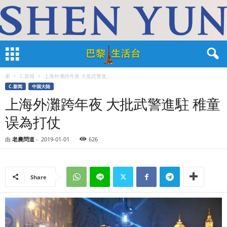
家
C.新闻
上海外灘跨年夜 大批武警進...
C.新闻
中国大陆
上海外灘跨年夜 大批武警進駐 稚童
误為打仗
由
老農問道
-
2019-01-01
626
Share