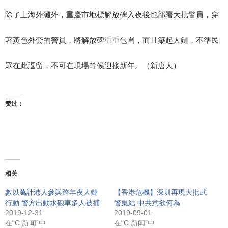
除了上海外灘外，重慶市地標解放碑入夜後也部署大批警員，穿
著黃色外套的警員，將解放碑重重包圍，而且築起人鏈，不準民
眾在此逗留，不可在現場等候迎接新年。（新唐人）
赞过：
相关
數以萬計港人參與跨年夜人鏈
【香港危機】深圳再現大批武
行動 警方出動水砲車多人被捕
警集結 中共意欲何為
2019-12-31
2019-09-01
在“C.新闻”中
在“C.新闻”中