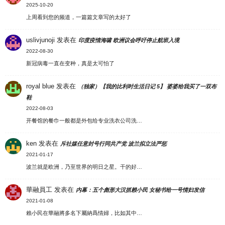
2025-10-20
上周看到您的频道，一篇篇文章写的太好了
uslivjunoji
发表在
印度疫情海啸 欧洲议会呼吁停止航班入境
2022-08-30
新冠病毒一直在变种，真是太可怕了
royal blue
发表在
（独家）【我的比利时生活日记 5】 婆婆给我买了一双布
鞋
2022-08-03
开餐馆的餐巾一般都是外包给专业洗衣公司洗…
ken
发表在
斥社媒任意封号行同共产党 波兰拟立法严惩
2021-01-17
波兰就是欧洲，乃至世界的明日之星。干的好…
華融員工
发表在
内幕：五个彪形大汉抓赖小民 女秘书给一号情妇发信
2021-01-08
賴小民在華融將多名下屬納爲情婦，比如其中…