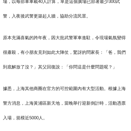
場，以每部軍車載40人計算，單是這個廣場已部署最少300武
警，入夜後武警更築起人牆，協助分流民眾。
原本充滿喜氣的跨年夜，因大批武警軍車進駐，令現場氣氛變得
很肅殺，有小朋友見到如此大陣仗，驚訝的問家長：「爸，我們
到底解放了沒？」其父回復說：「你問這是什麼問題呢？」
據悉，上海其他商圈在官方的可控範圍內有大型活動。根據上海
警方消息，上海黃浦區新天地，當晚舉行迎新倒計時，活動憑票
入場，規模近5000人。