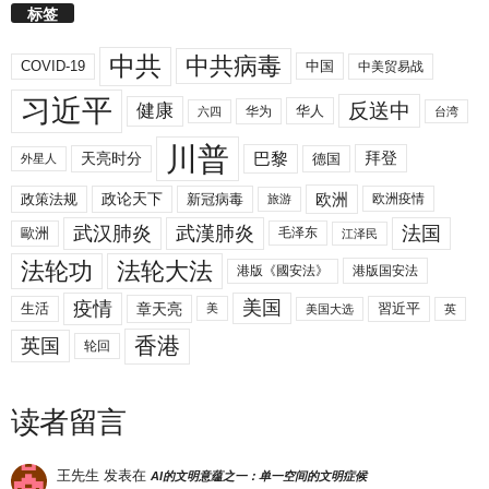
标签
中共
中共病毒
COVID-19
中国
中美贸易战
习近平
反送中
健康
华人
华为
六四
台湾
川普
拜登
天亮时分
巴黎
德国
外星人
欧洲
政策法规
政论天下
新冠病毒
欧洲疫情
旅游
武汉肺炎
武漢肺炎
法国
歐洲
毛泽东
江泽民
法轮功
法轮大法
港版《國安法》
港版国安法
美国
疫情
生活
章天亮
習近平
美
美国大选
英
香港
英国
轮回
读者留言
王先生
发表在
AI的文明意蕴之一：单一空间的文明症候