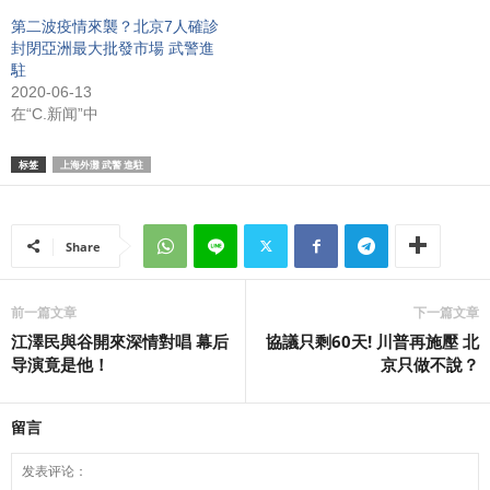
第二波疫情來襲？北京7人確診
封閉亞洲最大批發市場 武警進
駐
2020-06-13
在“C.新闻”中
标签
上海外灘 武警 進駐
Share
前一篇文章
下一篇文章
江澤民與谷開來深情對唱 幕后
協議只剩60天! 川普再施壓 北
导演竟是他！
京只做不說？
留言